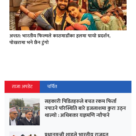
अन्तत: भारतीय फिल्मले काठमाडौंका हलमा पायो प्रदर्शन,
पोखरामा भने छैन टुंगो
ताजा अपडेट
चर्चित
सहकारी पिडितहरुले बचत रकम फिर्ता
नपाउने परिस्थिति बारे इजलाशमा कुरा उठ्न
थाल्यो : अधिबक्ता यज्ञमणि न्यौपाने
प्रधानमन्त्री शाहले भारतीय राजदुत