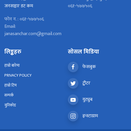
जनसञ्चार डट कम
०६१-५७७५०६
फोन न. : ०६१-५७७५०६
Email:
janasanchar.com@gmail.com
लिङ्कहरु
सोसल मिडिया
हाम्रो बारेमा
फेसबुक
PRIVACY POLICY
ट्वीटर
हाम्रो टिम
सम्पर्क
युट्युब
युनिकोड
इन्स्टाग्राम