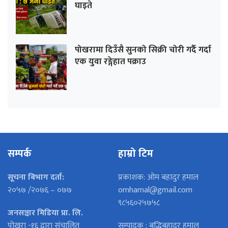
घाइते
पोखरामा दिउँसै सुनको सिक्री चोरी गर्दै गर्दा
एक युवा रङ्गेहात पक्राउ
सम्पर्क
हाम्रो टिम
सूचना बिभाग दर्ता:
प्रकाशक: ओम बहादुर हमाल
२०५७ /२०७६ – ०७७
omhamal@gmail.com
९८५६०२५७५८
जनसञ्चार मिडिया प्रा. लि.
पोखरा -१६ द्वारा संचालित
सम्पादक : बुद्धिबहादुर हमाल