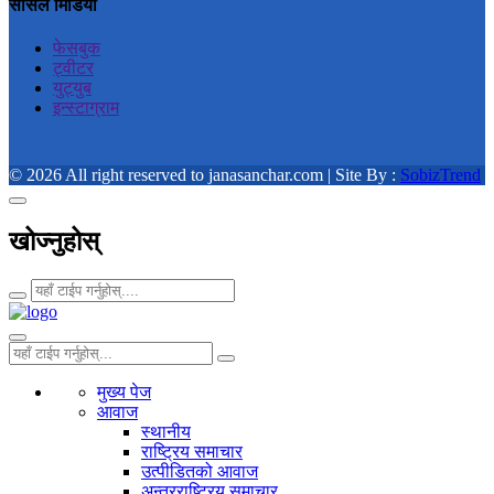
सोसल मिडिया
फेसबुक
ट्वीटर
युट्युब
इन्स्टाग्राम
© 2026 All right reserved to janasanchar.com | Site By :
SobizTrend
खोज्नुहोस्
मुख्य पेज
आवाज
स्थानीय
राष्ट्रिय समाचार
उत्पीडितको आवाज
अन्तरराष्ट्रिय समाचार