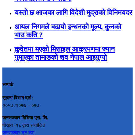
यस्तो छ आजका लागि विदेशी मुद्राको विनिमयदर
आयल निगमले बढायो इन्धनको मूल्य, कुनकाे
भाउ कति ?
कुवेतमा भएको मिसाइल आक्रमणमा ज्यान
गुमाएका तामाङको शव नेपाल आइपुग्यो
सम्पर्क
सूचना बिभाग दर्ता:
२०५७ /२०७६ – ०७७
जनसञ्चार मिडिया प्रा. लि.
पोखरा -१६ द्वारा संचालित
जनसञ्चार डट कम