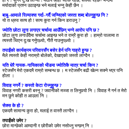
हो र ? सुनेर दु:ख लाग्यो ! यद्यपि ओहो च्वाक रहेछ, सेक्सी रहेछ– भन्दैमा
मर्यादाको प्रश्न उठाइन्छ भने मलाई भन्नु केही छैन ।
बाबु–आमाले रिल्याक्स गर्दा–गर्दै जन्मिएको जस्ता शब्द बोल्नुहुन्छ नि
?
यो त ध्रुव सत्य हो ! सत्य कुरा गर्न किन डराउनु ?
ज्योति छोटा लुगा लगाएर चर्चामा आउँछिन् भन्ने आरोप पनि छ ?
छोटा लुगा लगाउँदैमा चर्चामा आइन्छ भने त राम्रै कुरा हो । हाम्रो पालामा त
त्यस्तो थिएन दु:ख गर्नुपथ्र्याे, गीतै गाउनुपथ्र्याे ।
तपाईंको कार्यक्रम परिवारसँग बसेर हेर्न पनि गाह्रो हुन्छ ?
मैले त्यस्तो केही नराम्रो बोलेको, देखाएको जस्तो लाग्दैन ।
यति धेरै गायक–गायिकाको भीडमा ज्योतिकै मात्र चर्चा किन ?
स्टेजसँग मेरो एकदमै राम्रो सम्बन्ध छ । म स्टेजसँग बढी खेल्न सक्ने भएर पनि
होला ।
विवाह नगर्ने ? कस्तो केटा रोज्नुहुन्छ ?
विवाह नगरी कसरी बस्नु ? जवानीको मज्जा त लिनुपर्‍यो नि । विवाह नै गर्न त मेरो
मन छुने कोही त आउला नि ।
सेक्स के हो ?
एकदमै सामान्य कुरा हो, मलाई त वास्तै लाग्दैन ।
तपाईंको उमेर ?
छोरा मान्छेको आम्दानी र छोरीको उमेर नसोध्नु भन्छन् नि ।