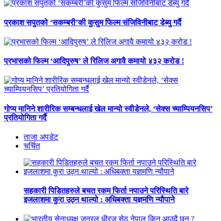
प्रकाश सपुतको ‘सकम्बरी’की कुसुम फिल्म संजिविनीबाट डेब्यु गर्दै
प्रभासको फिल्म ‘आदिपुरुष’ ले रिलिज अगावै कमायो ४३२ करोड !
गोप्य मानिने शारीरिक सम्बन्धलाई खेल मान्यो स्वीडेनले, ‘सेक्स च्याम्पियनसिप’
प्रतियोगिता गर्दै
ताजा अपडेट
चर्चित
सहकारी पिडितहरुले बचत रकम फिर्ता नपाउने परिस्थिति बारे
इजलाशमा कुरा उठ्न थाल्यो : अधिबक्ता यज्ञमणि न्यौपाने