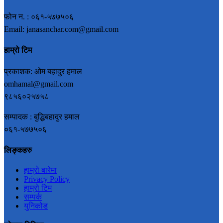
फोन न. : ०६१-५७७५०६
Email: janasanchar.com@gmail.com
हाम्रो टिम
प्रकाशक: ओम बहादुर हमाल
omhamal@gmail.com
९८५६०२५७५८
सम्पादक : बुद्धिबहादुर हमाल
०६१-५७७५०६
लिङ्कहरु
हाम्रो बारेमा
Privacy Policy
हाम्रो टिम
सम्पर्क
युनिकोड