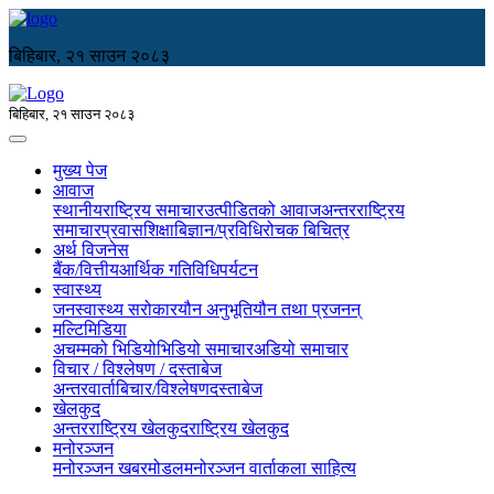
बिहिबार, २१ साउन २०८३
बिहिबार, २१ साउन २०८३
मुख्य पेज
आवाज
स्थानीय
राष्ट्रिय समाचार
उत्पीडितको आवाज
अन्तरराष्ट्रिय
समाचार
प्रवास
शिक्षा
बिज्ञान/प्रविधि
रोचक बिचित्र
अर्थ विजनेस
बैंक/वित्तीय
आर्थिक गतिविधि
पर्यटन
स्वास्थ्य
जनस्वास्थ्य सरोकार
यौन अनुभूति
यौन तथा प्रजनन्
मल्टिमिडिया
अचम्मको भिडियो
भिडियो समाचार
अडियो समाचार
विचार / विश्लेषण / दस्ताबेज
अन्तरवार्ता
बिचार/विश्लेषण
दस्ताबेज
खेलकुद
अन्तरराष्ट्रिय खेलकुद
राष्ट्रिय खेलकुद
मनोरञ्जन
मनोरञ्जन खबर
मोडल
मनोरञ्जन वार्ता
कला साहित्य