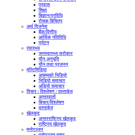
प्रवास
शिक्षा
बिज्ञान/प्रविधि
रोचक बिचित्र
अर्थ विजनेस
बैंक/वित्तीय
आर्थिक गतिविधि
पर्यटन
स्वास्थ्य
जनस्वास्थ्य सरोकार
यौन अनुभूति
यौन तथा प्रजनन्
मल्टिमिडिया
अचम्मको भिडियो
भिडियो समाचार
अडियो समाचार
विचार / विश्लेषण / दस्ताबेज
अन्तरवार्ता
बिचार/विश्लेषण
दस्ताबेज
खेलकुद
अन्तरराष्ट्रिय खेलकुद
राष्ट्रिय खेलकुद
मनोरञ्जन
मनोरञ्जन खबर