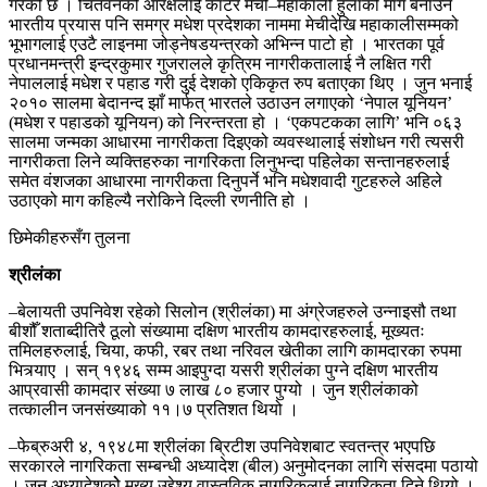
गरेको छ । चितवनको आरक्षलाई काटेर मेची–महाकाली हुलाकी मार्ग बनाउने
भारतीय प्रयास पनि समग्र मधेश प्रदेशका नाममा मेचीदेखि महाकालीसम्मको
भूभागलाई एउटै लाइनमा जोड्नेषडयन्त्रको अभिन्न पाटो हो । भारतका पूर्व
प्रधानमन्त्री इन्द्रकुमार गुजरालले कृत्रिम नागरीकतालाई नै लक्षित गरी
नेपाललाई मधेश र पहाड गरी दुई देशको एकिकृत रुप बताएका थिए । जुन भनाई
२०१० सालमा बेदानन्द झाँ मार्फत् भारतले उठाउन लगाएको ‘नेपाल यूनियन’
(मधेश र पहाडको यूनियन) को निरन्तरता हो । ‘एकपटकका लागि’ भनि ०६३
सालमा जन्मका आधारमा नागरीकता दिइएको व्यवस्थालाई संशोधन गरी त्यसरी
नागरीकता लिने व्यक्तिहरुका नागरिकता लिनुभन्दा पहिलेका सन्तानहरुलाई
समेत वंशजका आधारमा नागरीकता दिनुपर्ने भनि मधेशवादी गुटहरुले अहिले
उठाएको माग कहिल्यै नरोकिने दिल्ली रणनीति हो ।
छिमेकीहरुसँग तुलना
श्रीलंका
–बेलायती उपनिवेश रहेको सिलोन (श्रीलंका) मा अंग्रेजहरुले उन्नाइसौ तथा
बीशौँ शताब्दीतिरै ठूलो संख्यामा दक्षिण भारतीय कामदारहरुलाई, मूख्यतः
तमिलहरुलाई, चिया, कफी, रबर तथा नरिवल खेतीका लागि कामदारका रुपमा
भित्र्याए । सन् १९४६ सम्म आइपुग्दा यसरी श्रीलंका पुग्ने दक्षिण भारतीय
आप्रवासी कामदार संख्या ७ लाख ८० हजार पुग्यो । जुन श्रीलंकाको
तत्कालीन जनसंख्याको ११।७ प्रतिशत थियो ।
–फेब्रुअरी ४, १९४८मा श्रीलंका ब्रिटीश उपनिवेशबाट स्वतन्त्र भएपछि
सरकारले नागरिकता सम्बन्धी अध्यादेश (बील) अनुमोदनका लागि संसदमा पठायो
। जुन अध्यादेशकोे मुख्य उद्देश्य वास्तविक नागरिकलाई नागरिकता दिने थियो ।