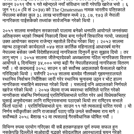
कानुन २०१९ पौष १ गते महेन्द्रले नयाँ संविधान जारी गरेपछि खारेज भयो । ६
जुन १९८० (वि सं २०३७) को The Qmatesman नामक भारतीय पत्रिकाले
नेपालमा बसेका कुल ३८ लाख भारतीयहरु मध्ये २३, ८७, ९७३ ले नेपाली
नागरिकता पाईसकेको तथ्यांक सार्वजनिक गरेको थियो ।
२०५१ सालमा मनमोहन सरकारको पालामा बनेको धनपति आयोगले जनसंख्या
अतिक्रमण भएको निष्कर्ष निकाल्दै सिमा बन्द गर्नुपर्ने सिफारिस गरयो, जसलाई
उक्त आयोगका सदस्य राजेन्द्र महतोले विरोध गरेका थिए । २०५२ सालमा
महन्थ ठाकुरको कार्यदलले ०४७ साल कार्तिक महिनालाई आधारबर्ष मानेर
नेपालमा बसेका जम्मै विदेशीहरुलाई नागरिकता दिनुपर्ने कुरा सुझाव दियो । तर
लागु भएन । २०५४ सालमा जीतेन्द्रदेवको अध्यक्षतामा गठित नागरिकता वितरण
आयोगले ६ दिनभित्र ३४,००० भन्दा बढी गैर नेपालीहरुलाई नागरिकता वितरण
गर्यो । यो कदमलाई २०५८ साउन ९ को सर्वोच्च अदालतको फैसलाले खारेज
गरिदिएको थियो । यसैगरि २०५४ सालमा बामदेव गौतमको गृहमन्त्रालयले
स्थानिय निर्वाचन निर्देशिका जारी गरेर स्थानिय चुनावमा उठ्न र भोट हाल्न
नागरिकता नचाहिने ब्यवस्था गरेको थियो । यसलाई पनि अदालतको निर्णयले
खारेज गरेको थियो । २०५७ जेठमा राज्य ब्यवस्था समितिले पारित गरेको
नागरीकता संबन्धि निर्णयलाई प्रतिनिधिसभाले पारित गरेर अर्थ विधेयकभित्र
घुसाई अनुमोदनका लागि राष्ट्रियसभामा पठाएको थियो तर राष्ट्रिय सभाले
फिर्ता पठायो । प्रतिनिधिसभाले पुनः साउन ११ गते त्यसलाई पारित गरयो । यो
निर्णय स्वीकृतीका लागि राजाकहाँ पठाए पछि उनले सर्वोच्चमा राय मागे ।
सर्वोच्चले २०५८ बैशाख १२ मा त्यसलाई गैरसंवैधानिक घोषित गर्यो ।
विभिन्न रुपमा प्रयोग गरिएका यी सबै हतकण्डाहरु पूर्ण रुपमा सफल हुन
नसकेपछि दिल्लीले माओवादी युद्धको संवेदलशिल अवस्थालाई चयन गरेको