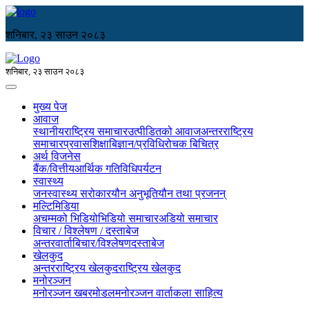
शनिबार, २३ साउन २०८३
शनिबार, २३ साउन २०८३
मुख्य पेज
आवाज
स्थानीय
राष्ट्रिय समाचार
उत्पीडितको आवाज
अन्तरराष्ट्रिय
समाचार
प्रवास
शिक्षा
बिज्ञान/प्रविधि
रोचक बिचित्र
अर्थ विजनेस
बैंक/वित्तीय
आर्थिक गतिविधि
पर्यटन
स्वास्थ्य
जनस्वास्थ्य सरोकार
यौन अनुभूति
यौन तथा प्रजनन्
मल्टिमिडिया
अचम्मको भिडियो
भिडियो समाचार
अडियो समाचार
विचार / विश्लेषण / दस्ताबेज
अन्तरवार्ता
बिचार/विश्लेषण
दस्ताबेज
खेलकुद
अन्तरराष्ट्रिय खेलकुद
राष्ट्रिय खेलकुद
मनोरञ्जन
मनोरञ्जन खबर
मोडल
मनोरञ्जन वार्ता
कला साहित्य