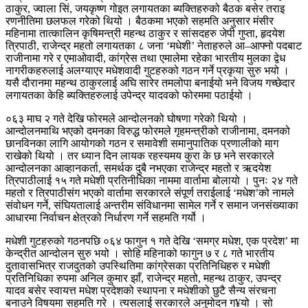
ठाकुर, ज्वाला सिं, जयकृष्ण गोइत लगायतका ब्यक्तिहरुको बैठक बसेर तराइ
रणनीतिमा छलफल गरेको थियो । बैठकमा भएको सहमति अनुसार मंसीर
महिनामा तात्कालिन कृषिमन्त्री महन्थ ठाकुर र सांसदहरु जेपी गुप्ता, हृदयेश
त्रिपाठी, राजेन्द्र महतो लगायतका ८ जना ‘मधेशी’ नेताहरुले आ–आफ्नो पदबाट
राजीनामा गरे र एमाओवादी, कांग्रेस तथा एमालेमा रहेका भारतीय मुलका द्वेध
नागरीकहरुलाई अलग्याएर मधेशवादी गुटहरुको गठन गर्ने प्रकृया सुरु भयो ।
यसै दौरानमा महन्थ ठाकुरलाई अघि सारेर तमलोपा बनाईयो भने विजय गच्छेदार
लगायतका केहि ब्यक्तिहरुलाई उपेन्द्र यादवको फोरममा पठाईयो ।
०६३ माघ २ गते देखि फोरमले आन्दोलनको घोषणा गरेको थियो ।
आन्दोलनमाथि भएको दमनका विरुद्ध फोरमले गृहमन्त्रीको राजीनामा, दमनको
छानविनका लागि आयोगको गठन र समावेशी समानुपातिक प्रणालीको माग
राखेको थियो । तर ध्यान दिन लायक रहस्यमय कुरा के छ भने सरकारले
आन्दोलनका आव्हानकर्ता, समर्थक दुबै नभएका राजेन्द्र महतो र ऋदयेश
त्रिपाठीलाई १५ गते मधेशी प्रतिनीधिका नाममा वार्तामा बोलायो । पुनः २४ गते
महतो र त्रिपाठीसंग भएको वार्तामा सरकारले संपूर्ण तराईलाई ‘मधेश’को नामले
संवोधन गर्ने, संघियतालाई अन्तरीम संविधानमा सामेल गर्ने र समान जनसंख्याका
आधारमा निर्वाचन क्षेत्रको निर्धारण गर्ने सहमति गर्यो ।
मधेशी गुटहरुको गठनपछि ०६४ फागुन १ गते देखि ‘समग्र मधेश, एक प्रदेश’ मा
केन्द्रीत आन्दोलन सुरु भयो । सोहि महिनाको फागुन ७ र ८ गते भारतीय
दुतावासभित्र राजदुतको उपस्थितिमा कांग्रेसका प्रतिनिधिहरु र मधेशी
प्रतिनिधिका रुपमा अनिल कुमार झाँ, राजेन्द्र महतो, महन्थ ठाकुर, उपन्द्र
यादव बसेर स्वायत्त मधेश प्रदेशको स्थापना र मधेशीको छुटै सैन्य संरचना
बनाउने विषयमा सहमति गरे । त्यसलाई सरकारले अनुमोदन ग¥यो । सो