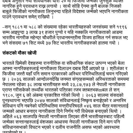
दबाब अनुसार नयाँ संविधानको धारा २० मा फिजीमा जन्मेका जुनसुकै व्यक्ति
नागरिक हुने प्रावधान राख्न लगायो । साथै सोहि ऐनमा कुनै बालक निजको
बाबुले फिजीको नागरीकता लिनुभन्दा पहिले विदेशमा जन्मेको भएपनि नागरीकता
पाउने प्रावधान समेत् राखियो ।
–सन् १८८१ मा ५८८ को संख्यामा रहेका भारतीयहरुको जनसंख्या सने १९९६
सम्म आइपुग्दा ३ लाख ३९ हजार पुग्यो र यहि नक्कलि नागरीकताको आडमा
भारतीय नागरीक महेन्द्र चौधरीले प्रधानमन्त्रीमा विजय हासिल गर्न सफल भए
भने संसदमा ७१ सिट मध्ये ३७ सिट भारतीय नागरीकहरुको हातमा गयो ।
संकटको मौका खोजी
भारतले छिमेकी देशहरुमा राननीतिक वा संवैधानिक संकट उत्पन्न भएको बेला
आफ्ना नागरिकहरुलाई नागरीकता दिलाउन दबाब दिदैं आएको छ । श्रीलंका र
फिजीमा जस्तै यहाँ पनि समान प्रकारको अस्थिर परिस्थितिलाई चयन गरिएको
छ । २०३६ सालको आन्दोलनदेखि जनमत संग्रहसम्मको अस्थिरताको समयमा
नेपालमा रहेका ३८ लाख भारतीयहरु मध्ये २३,८७,९७३ ले नेपाली नागरीकता
प्राप्त गरीसकेको तथ्याँक भारतको पत्रिका त्जभ क्तबतभकmबल ले सन्
१९८०, जुन ६ को अंकमा प्रकाशित गरेको थियो । २०६३ सालमा संसदको
पुनस्र्थापना भएपछि २०४७ सालको संविधानलाई निष्कृय बनाईएको र अन्तरिम
संविधान पनि नबनेको परिस्थितिमा मन्त्रीपरिषदले ०४६ साल चैत्र मसान्तलाई
जन्मको आधार बनाएर नागरीकता दिने निर्णय गरी विधेयक बनाएको थियो ।
अहिले ०६३ सालपछि नेपाली नागरीकता लिएका तीनै भारतीयहरुबाट पहिल्यै
जन्मेका सन्तानहरुलाई वंशजका आधारमा नेपाली नागरीकता दिने माग पनि
संविधानसभाको विघटन भएको र दलीय राजनीति असफ भएको अवस्थामा
उठाईएको छ ।