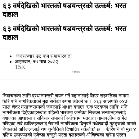
६३ वर्षदेखिको भारतको षडयन्त्रको उत्कर्ष: भरत
दाहाल
६३ वर्षदेखिको भारतको षडयन्त्रको उत्कर्ष: भरत
दाहाल
जनसञ्चार डट कम समाचारदाता
आइतबार, १७ माघ २०७२
15K
Shares
निर्वाचनका लागि प्रधानमन्त्री चयन गर्ने बहानालाई लिएर सहमतिका नाममा
फेरि पनि नागरिकताको मुद्दा सर्तका रुपमा उठेको छ । ०६३ सालपछि ०४७
साल चैत्र मसान्तसम्मको जन्मलाई आधार बनाएर ‘एक पटकका लागि’ भनि
नागरीकता दिईएकाहरुबाट पहिल्यै भारतमा जन्मेका निजका सन्तानहरुलाई
वंशजका आधारमा र संविधानसभाको निर्वाचनमा मतदाता नामावलीमा सामेल
गरिएका सबै व्यक्तिहरुलाई नेपाली नागरिकता दिनुपर्ने मधेशवादी गुटहरुको मागले
नेपालको अस्तित्वलाई थप चुनौतिको दिशातिर धकेलेकोे छ । फेरिपनि यो मुद्दा ४
दलिय छलफलको एजेण्डा बन्नुले यस्ता दलहरुको औचित्यका बारेमा प्रश्न