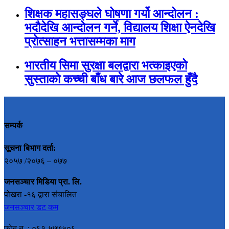
शिक्षक महासङ्घले घोषणा गर्यो आन्दोलन :
भदौदेखि आन्दोलन गर्ने, विद्यालय शिक्षा ऐनदेखि
प्रोत्साहन भत्तासम्मका माग
भारतीय सिमा सुरक्षा बलद्वारा भत्काइएको
सुस्ताको कच्ची बाँध बारे आज छलफल हुँदै
सम्पर्क
सूचना बिभाग दर्ता:
२०५७ /२०७६ – ०७७
जनसञ्चार मिडिया प्रा. लि.
पोखरा -१६ द्वारा संचालित
जनसञ्चार डट कम
फोन न. : ०६१-५७७५०६