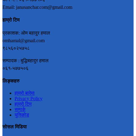
Email: janasanchar.com@gmail.com
हाम्रो टिम
प्रकाशक: ओम बहादुर हमाल
omhamal@gmail.com
९८५६०२५७५८
सम्पादक : बुद्धिबहादुर हमाल
०६१-५७७५०६
लिङ्कहरु
हाम्रो बारेमा
Privacy Policy
हाम्रो टिम
सम्पर्क
युनिकोड
सोसल मिडिया