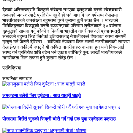
देशको अस्तित्वप्रति बिल्कूलै संवेदना नभएका दलहरुको यस्तो स्वेच्छाचारी
कदमको जनस्तरबाटै प्रतिरोध नहुने हो भने आगामि १० बर्षसम्म नेपालमा
भारतीयहरुको जनसंख्या बहुमतमा पुग्ने कुरामा कुनै संका छैन । भारतको
छिमेकिहरुका विरुद्धको यस्तो षडयन्त्रको परिणाम श्रीलंकाले ३० बर्षसम्म
गृहयुद्धको सामना गर्नु परेको र फिजीमा भारतीय नागरीकहरुले प्रधानमंत्री र
संसदको बहुमत सिट जितेको इतिहासलाई नेपालीहरुले शिक्षाका रुपमा समयमैं
ग्रहण गर्न जरुरी देखिन्छ । बर्षैपिच्छे नेपालमा किन लाखौं नागरीकताको समस्या
देखाईन्छ र कहिल्यै नघट्ने यी कथित नागरीकहरु कसका हुन् भन्ने विषयलाई
स्पष्ट गर्न प्रतिरोध अघि बढेन भने एकाध बर्षभित्रै पुनः लाखौं भारतीयहरुले
नागरीकता लिन सफल हुने कुरामा संदेह छैन ।
प्रतिक्रिया
सम्बन्धित समाचार
लमजुङमा बलेरो जिप दुर्घटना : सात यात्री घाइते
पोखरामा दिउँसै सुनको सिक्री चोरी गर्दै गर्दा एक युवा रङ्गेहात पक्राउ