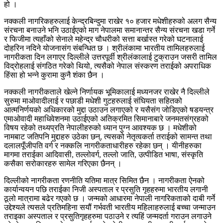
हो ।
नक्कली नागरिकहरुलाई केन्द्रबिन्दुमा राखेर १० हजार मधेशीहरुको अलग सैन्य
संरचना बनाउने भनि उठाईएको माग नेपालमा समानान्तर सैन्य संरचना खडा गर्ने
र फिजीमा त्यहाँको सेनाले महेन्द्र चौधरीको सत्ता बर्खास्त गरेको घटनालाई
दोहरिन नदिने योजनासंग संबन्धित छ । श्रीलंकामा भारतीय तामिलहरुलाई
नागरीकता दिन लगाएर दिल्लीले उत्तरपूर्वी श्रीलंकालाई टुक्राउन जसरी तामिल
विद्रोहलाई संगठित गरेको थियो, त्यसैको नेपाल संस्करण तराईको अपराधिक
हिंसा हो भन्ने कुरामा कुनै शंका छैन ।
नक्कली नागरीकताले खेल्ने निर्णायक भूमिकालाई मध्यनजर राखेर नै दिल्लीले
सुरुमा माओवादीलाई र पछाडी मधेशी गुटहरुलाई संघियता सहितको
आत्मनिर्णयको अधिकारको मुद्दा उठाउन लगाएको र यसैसंग जोडिएको षडयन्त्र
एमाओवादी महाधिवेशनमा उठाईएको अतिक्रमित सिमानाबारे जनमतसंग्रहको
विषय रहेको तथ्यप्रति नेपालीहरुको ध्यान पुग्न आवश्यक छ । मधेशीको
नामबाट जतिपनि मुद्दाहरु उठेका छन्, त्यसको नेतृत्वकर्ता तराईको सामन्त तथा
दलालपूँजीपति वर्ग र नक्कलि नागरीकताधारीहरु रहेका छन् । यीनीहरुका
मागमा तराईका आदिवासी, तल्लोवर्ग, तल्लो जाति, उत्पीडित भाषा, संस्कृति
कसैका सरोकारहरु सामेल गरिएका छैनन् ।
दिल्लीको नागरीकता रणनीति यतिमा मात्र सिमित छैन । नागरीकता ऐनको
कार्यान्वयन पछि तराईका निजी अस्पताल र प्रसुति गृहहरुमा भारतीय लगानी
ठूलो मात्रामा बढेर गएको छ । जन्मको आधारमा नेपाली नागरिकताको दाबी गर्ने
उद्देश्यले त्यसले प्रतिमहिना सयौं गर्भवती भारतीय महिलाहरुलाई बच्चा जन्माउन
तराइका अस्पताल र प्रसुतिगृहहरुमा पठाउने र त्यहिं जन्मदर्ता गराउन लगाउने