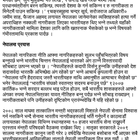
भनेका छन् ‘जुन मुलुकमा ५० लाख , १ करोड खर्च गरेकै भरमा सिधै
प्रधानमंत्रीसंग बस्न सकिन्छ, त्यस्तो देशमा के गर्न सकिन्न र रु नागरीकता त
मिनेटमैं पाउन सकिन्छ ।’ ९चक्रब्युहमा चन्द्र सूर्य, सरोजराज अधिकारी०
जमीम साह, फैजान अहमद लगायत नेपालका जानेमानेका व्यक्तिहरुको हत्या गर्ने
अपराधिहरु नक्कली नागरीकता लिएका भारतीयहरु थिए भन्ने तथ्यले यहाँको
नागरीकताको मामिला देशका लागि कति खतरनाक भैसकेको छ भन्ने विषयको
गंभीरतामाथि प्रकाश पार्दछ ।
नेपालमा प्रयास
नेपालको नागरिकता नीति आफ्ना नागरिकहरुको सुलभ पहुँचभित्रको विषय
बन्नुपर्छ भन्ने भारतीय चिन्तन नेपाललाई भारतको अंग ठान्ने विस्तारवादी
सोंचबाट उत्पन्न भएको छ । “नेपालीहरुले कदापी विर्सनु हुन्नकि उनीहरुको देश
सदासर्वदा भारतकै अभिच्छेद्य अंग रहेको छ” भन्ने आचार्य कृपलानी होउन वा
“नेपालमा पनि हैदरावाद जस्तै भारतीयहरु माथि अमानुषीत अत्याचार भैरहेको छ”
भनेर नेपाललाई “भारतीय संघको स्वतन्त्र सदस्य बनाउनु पर्छ” ९२००७
कार्तिक० भन्ने सरदार बल्लभ भाइ पटेल होउन, सबै भारतीय शासकहरुले आफ्नो
अंगका रुपमा नेपालभित्रका यावत् नीतिहरु बन्नु पर्दछ भन्ने सोंचाइ राख्दछन् ।
नागरीकताबारे पनि उनीहरुको दृष्टिकोण प्रारंम्भदेखि नै यहि रहेको छ ।
२००८ साल माघमा तात्कालिन मन्त्री भद्रकाली मिश्रले नेपाली सेनामा विश्वास
गर्न नसकिने भन्दै सेनामा भारतीय नागरीकहरुलाई भर्ति गर्नुपर्ने र काठमाडौं
लगायतका नेपालका विभिन्न स्थानहरुमा १० हजार भारतीय सेना राख्नुपर्ने
प्रस्ताव मंन्त्री परिषदको वैठकमा राखेका थिए । मातृका सरकारले २००९
सालमा नागरीकता कानुन जारी गरेर २ वर्षदेखि नेपालमा बसोबास गर्दै आएका सबै
भारतीयहरुलाई आदिवासीका नाताले नेपाली नागरिकता दिन सुरु गर्यो । यो