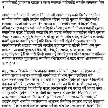
सहमतिलाई पुष्पकमल दाहाल र माधव नेपालले बाहिरबाट समर्थन जनाएका थिए
।
नागरीकता ऐनबाट वितरण गरिने नक्कली नागरीकताहरुको निर्णायक भूमिका
स्थापित गर्नका लागि तराईमा बसोबास गरेका पहाडी मुलका नेपालीहरुमाथि
त्यसबेला भएको बर्वर ध्यान दिन लायक छ । भारतीय सत्ताले दिएको पैसा,
हतियार र गुण्डाहरु प्रयोग गरी गरिएको सो आक्रमणको निशाना पहाडी मूलका
नेपालीहरु मात्र देखिएको भएतापनि त्यो घटना सर्वप्रथम तराईका मधेशी मूलका
नेपालीहरुको सहानुभूति लिएर पहाडी मूलका नेपालीहरुलाई लखेट्ने र त्यसपछि
मधेशी मूलका नेपालीहरुलाई पनि विस्थापित गरी संपूर्ण क्षेत्रलाई नक्कलि
नागरीकहरुको अखाडा बनाउने भारतीय षडयन्त्रबाट घटेको थियो भन्ने कुरा
कथित मधेशवादी गुटहरुले मैथिली, भोजपुरी, अवधि, थारु, कोच भाषा
सस्कृतिहरुलाई निषेध गरी हिन्दी भाषालाई स्थापित गर्न गरेको प्रयत्न र पछिल्ला
समयमा सशस्त्र गुटहरुबाट स्थानिय मधेशीहरुमाथि बढ्दै गएको आक्रमणबाट
प्रष्ट हुन्छ ।
०६३ सालपछि कथित मधेशवादको नाममा जति पनि मुद्दाहरु उठाईएका छन् ती
सबैको श्रोत र आधार नक्कली नागरीकता हो भन्ने कुरा पछाडिका सबै
घटनाहरुले प्रमाणीत गर्दछन् । यद्यपी समग्र मधेश प्रदेशको मुद्दालाई दिल्लीले
बेदानन्द झाँ मार्फत् २०१० सालमैं उठाउन लगाएको थियो तर यो मुद्दाले ०६३
सालको नागरीकता ऐन बनेपछि मात्र आन्दोलनको रुप प्राप्त गर्ने आधार बन्यो ।
समग्र मधेश प्रदेशमा यहाँका केही दलालहरुबाट सहमति गरिएपछि समान
जनसंख्याका आधारमा निर्वाचन क्षेत्र निर्धारणको माग सार्वजनिक भयो, जो
तराईमा बढ्ने भारतीय जनसंख्याका आधारमा निर्वाचन क्षेत्रहरु बढाएर नेपालको
ब्यवस्थापिका र कार्यपालिका कब्जा गर्ने भारतीय षडयन्त्रसंग जोडिएको विषय