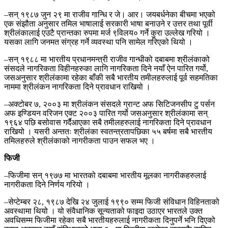
–सन् १९८७ जुन २९ मा राजीव गान्धि र जे। आर। जयबर्धनेका बीचमा भएको
एक संझौता अनुसार तमिल भाषालाई सरकारी भाषा बनाउने र उत्तर तथा पूर्वी
श्रीलंकालाई एउटै प्रान्तका रुपमा मर्ज ९विलय० गर्ने कुरा उल्लेख गरियो ।
यसका लागि जनमत संग्रह गर्ने व्यवस्था पनि सामेल गरिएको थियो ।
–सन् १९८८ मा भारतीय प्रधानमन्त्री राजीव गान्धीको दबाबमा श्रीलंकाको
संसदले नागरिकता विहीनहरुका लागि नागरिकता दिने नयाँ ऐन पारित गर्यो,
जसअनुसार श्रीलंकामा रहेका बाँकी सबै भारतीय तमीलहरुलाई पूर्व सहमतिका
नाममा श्रीलंकन नागरिकता दिने प्रावधान राखियो ।
–अक्टोबर ७, २००३ मा श्रीलंकन संसदले ग्रान्ट अफ सिटिजनसीप टु पर्सन
अफ इण्डियन वरिजन एक्ट २००३ पारित गर्यो जसअनुसार श्रीलंकामा सन्
१९६४ पछि बसोवास गर्दैआएका सबै तमीलहरुलाई नागरिकता दिने प्रावधान
राखियो । यसरी अन्ततः श्रीलंका स्वतन्त्रतापछिका ५५ बर्षमा सबै भारतीय
तमिलहरुले श्रीलंकाको नागरीकता पाउन सफल भए ।
फिजी
–फिजीमा सन् १९७७ मा भारतको दबाबमा भारतीय मूलका नागरीकहरुलाई
नागरीकता दिने निर्णय गरियो ।
–सेप्टेम्बर २८, १९८७ देखि २४ जुलाई १९९० सम्म फिजी संविधान विहिनताको
अवस्थामा थियो । यो संवैधानिक सून्यताको फाइदा उठाएर भारतले उक्त
अवधिसम्म फिजीमा रहेका सबै भारतीयहरुलाई नागरीकता दिनुपर्ने भनि दिएको