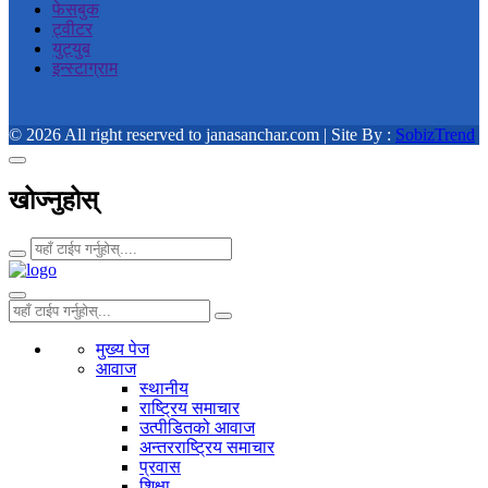
फेसबुक
ट्वीटर
युट्युब
इन्स्टाग्राम
© 2026 All right reserved to janasanchar.com | Site By :
SobizTrend
खोज्नुहोस्
मुख्य पेज
आवाज
स्थानीय
राष्ट्रिय समाचार
उत्पीडितको आवाज
अन्तरराष्ट्रिय समाचार
प्रवास
शिक्षा