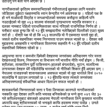
उठाउनु पर्ने बेला पनि आएको छ ।
नागरीकताको कृत्रिम समस्याभित्रको गंभीरतालाई बुझ्नका लागि यससंग
जोडिएका दुईवटा पक्षहरुमाथि ध्यान केन्द्रीत गर्न आवश्यक छ । पहिलो पक्ष के
हो भने माओवादी विद्रोह र जनआन्दोलको समयमा कसैद्वारा कहिल्यै पनि
नउठाईएको यो मुद्दा ०६३ सालमा संसदको पुनस्र्थापना भएपछि सरकार र ८
दलका नामबाट पहिलो प्राथमिकताका साथ गरिएको राजनितिक निर्णय हो ।
यसैबाट थाहा हुन्छ कि यो १२ बुँदे समझदारीमा नलेखिएको दिल्लीको एउटा मूख्य
सर्त हो । दोश्रो पक्ष यो हो कि ०६३ सालपछि यो नै एकमात्र यस्तो मुद्दा हो,
जसले दलीय सहमतिका नाममा निरन्तरता पाउन सफल भएको छ । देशका सबै
मुद्दाहरुमा असहमति र नागरिकता वितरणमा सहमति नै १२ बुँदे पछिको दलीय
सहमतिको विषेशता रहेको छ ।
आफुभन्दा साना र कमजोर छिमेकी देशहरुमा जनसंख्या अतिक्रमण गरेर यस्ता
देशहरुलाई विलय, नियन्त्रण वा विभाजन गर्ने भारतीय नीति नयाँ होइन । फिजी,
श्रीलंका, तात्कालिन पूर्वी पाकिस्तान (हालको बंगलादेशं), भुटान, मालदिभ्स
लगायतका देशहरु धेरै पहिलेदेखि भारतको यो नीतिको शिकार हुँदै आएका छन् ।
नेपालमा राजाहरुको शासनकालमा असफल भएको यो मुद्दा भारतले विसं २०१०
सालदेखि नै उठाउन लगाएको छ । १२ बुँदेपछि मात्र त्यसले जनसंख्या
अतिक्रमणलाई संवैधानिक आधार दिलाउन सफल भएको हो ।
शासकवर्गको निम्नस्तरको सत्ता र पैसा लिप्साका कारणले नागरीकताको
नक्कलि मुद्दा देशका लागि कति भयावह बनिसकेको छ भन्ने कुरा ०४९ जेठ ३०
गते कपिलवस्तुबाट बंशजको आधारमा नेपाली नागरीकता लिने कुख्यात भारतीय
अपराधि बब्लु श्रीवास्तवको यो भनाइले काफि हदसम्म स्पष्ट पार्दछ । उनले