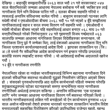
देखिन्छ । बाह्रबुँदे समझदारीपछि २०६३ साल भदौ २१ गते सरकारबाट ०४७
साल चैत्रभित्रको जन्मका आधारमा नेपालमा बसोबास गर्ने सबै ‘ब्यक्ति’हरु लाई
नागरीकता दिने भनि विधेयक पारित गरी ८ दलका बीचमा सहमति गरियो र
त्यसलाई अन्तरिम संविधानमा सामेल गरियो । बाबुराम सरकारको गठनका लागि
मधेशी मोर्चा र एमाओवादीका बीचमा २०६८ भदौ १० गते भएको ४ बुँदे सम्झौतामा
नागरिकतालाई सहज र सरल रुपमा वितरण गर्ने सहमति भयो । एमाओवादी र
मधेशी मोर्चाका बीचमा भएको यहि सहमतिलाई आधार बनाएर ०६८ माघ २० गते
मन्त्रीपरिषदले गरेको निर्णयानुसार २४ गते गृहमन्त्री विजय गच्छेदारले ०६३
सालपछि जन्मका आधारमा नागरिकता लिएका विदेशीहरुका सन्तानहरु, जो
नागरिकता लिनु पूर्व नै जन्मेका थिए, लाई वंशजको आधारमा नागरीकता दिनु भनि
जिल्ला प्रशासन कार्यालयहरुलाई आदेश दियो । झापाका तात्कालिन प्र।जि।
अ।ले यस्तो गैर संवैधानिक आदेश कार्यान्वयन गर्न इन्कार गरेपछि उनललाई
कार्वाहि स्वरुप त्यहाबाँट सरुवा गरियो । यो आदेशलाई सर्वोच्च अदालतले खारेज
गर्यो ।
१२ बुँदे र नागरीकता रणनीति
नेपालभित्र रहेका वा नरहेका भारतीयहरुलाई विभिन्न बहानामा नागरीकता दिने
हालको संवैधानिक ब्यवस्था माओवादी युद्धको नियतीसंग जोडिएर आएको विषय
हो । संसदको पुनसर्थापनापछि आठ दलीय कार्यभारको पहिलो नम्बरमा परेपछि
श्रृंखलाबद्धरुपमा घटेका घटनाहरुको समग्र सन्दर्भभित्र मात्र नागरीकता
रणनीतिको अर्थलाई ठम्याउन सकिन्छ । अन्तरिम संविधानमा ‘एक पटकका
लागि’ भनेर जन्मका आधारमा नागरिकता वितरण गर्ने ब्यवस्था गरिएको थियो ।
भारतीय नागरीकहरुलाई लक्षित गरी बनाईएको यो ऐन कार्यान्वयन हुनसाथ ०६४
साल असोज महिनाको तेश्रो हप्तामा भारतको पटनामा तात्कालिन भारतीय विदेश
मन्त्रालयकी सहसचिव प्रितिशरण कौरको उपस्थितिमा राजेन्द्र महतो, महन्थ