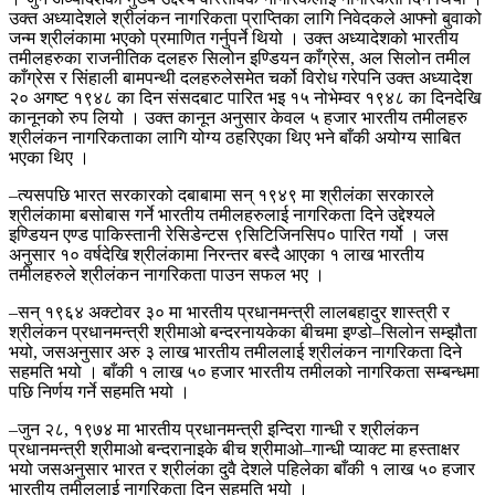
उक्त अध्यादेशले श्रीलंकन नागरिकता प्राप्तिका लागि निवेदकले आफ्नो बुवाको
जन्म श्रीलंकामा भएको प्रमाणित गर्नुपर्ने थियो । उक्त अध्यादेशको भारतीय
तमीलहरुका राजनीतिक दलहरु सिलोन इण्डियन काँग्रेस, अल सिलोन तमील
काँग्रेस र सिंहाली बामपन्थी दलहरुलेसमेत चर्को विरोध गरेपनि उक्त अध्यादेश
२० अगष्ट १९४८ का दिन संसदबाट पारित भइ १५ नोभेम्वर १९४८ का दिनदेखि
कानूनको रुप लियो । उक्त कानून अनुसार केवल ५ हजार भारतीय तमीलहरु
श्रीलंकन नागरिकताका लागि योग्य ठहरिएका थिए भने बाँकी अयोग्य साबित
भएका थिए ।
–त्यसपछि भारत सरकारको दबाबामा सन् १९४९ मा श्रीलंका सरकारले
श्रीलंकामा बसोबास गर्ने भारतीय तमीलहरुलाई नागरिकता दिने उद्देश्यले
इण्डियन एण्ड पाकिस्तानी रेसिडेन्टस ९सिटिजिनसिप० पारित गर्यो । जस
अनुसार १० वर्षदेखि श्रीलंकामा निरन्तर बस्दै आएका १ लाख भारतीय
तमीलहरुले श्रीलंकन नागरिकता पाउन सफल भए ।
–सन् १९६४ अक्टोवर ३० मा भारतीय प्रधानमन्त्री लालबहादुर शास्त्री र
श्रीलंकन प्रधानमन्त्री श्रीमाओ बन्दरनायकेका बीचमा इण्डो–सिलोन सम्झौता
भयो, जसअनुसार अरु ३ लाख भारतीय तमीललाई श्रीलंकन नागरिकता दिने
सहमति भयो । बाँकी १ लाख ५० हजार भारतीय तमीलको नागरिकता सम्बन्धमा
पछि निर्णय गर्ने सहमति भयो ।
–जुन २८, १९७४ मा भारतीय प्रधानमन्त्री इन्दिरा गान्धी र श्रीलंकन
प्रधानमन्त्री श्रीमाओ बन्दरानाइके बीच श्रीमाओ–गान्धी प्याक्ट मा हस्ताक्षर
भयो जसअनुसार भारत र श्रीलंका दुवै देशले पहिलेका बाँकी १ लाख ५० हजार
भारतीय तमीललाई नागरिकता दिन सहमति भयो ।