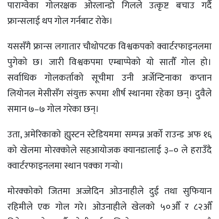
पाराग्वेका गोलरक्षक ओरलान्डो गिलले उत्कृष्ट बचाउ गर्दै
फ्रान्सलाई थप गोल गर्नबाट रोके।
यससँगै फ्रान्स लगातार चौथोपटक विश्वकपको क्वार्टरफाइनलमा
पुगेको छ। जारी विश्वकपमा एम्बाप्पेको यो सातौँ गोल हो।
सर्वाधिक गोलकर्ताको सूचीमा उनी अर्जेन्टिनाका कप्तान
लियोनल मेसीसँग संयुक्त रूपमा शीर्ष स्थानमा रहेका छन्। दुवैले
समान ७–७ गोल गरेका छन्।
उता, अमेरिकाको ह्युस्टन स्टेडियममा सम्पन्न अर्को राउन्ड अफ १६
को खेलमा मोरक्कोले सहआयोजक क्यानडालाई ३–० ले हराउँदै
क्वार्टरफाइनलमा स्थान पक्का गर्‍यो।
मोरक्कोको जितमा अज्जेदिन ओउनाहीले दुई तथा सुफियान
रहिमीले एक गोल गरे। ओउनाहीले खेलको ५०औँ र ८२औँ