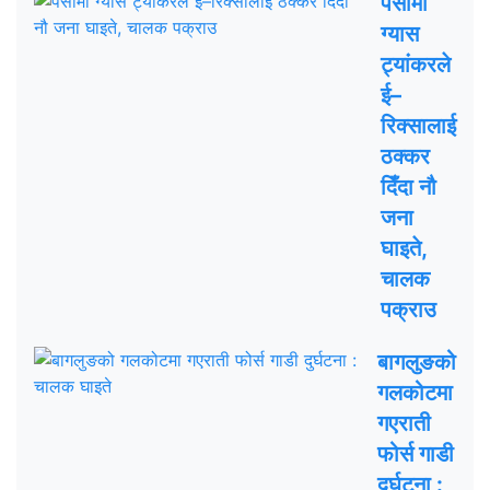
पर्सामा
ग्यास
ट्यांकरले
ई–
रिक्सालाई
ठक्कर
दिँदा नौ
जना
घाइते,
चालक
पक्राउ
बागलुङको
गलकोटमा
गएराती
फोर्स गाडी
दुर्घटना :