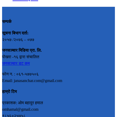
सम्पर्क
सूचना बिभाग दर्ता:
२०५७ /२०७६ – ०७७
जनसञ्चार मिडिया प्रा. लि.
पोखरा -१६ द्वारा संचालित
जनसञ्चार डट कम
फोन न. : ०६१-५७७५०६
Email: janasanchar.com@gmail.com
हाम्रो टिम
प्रकाशक: ओम बहादुर हमाल
omhamal@gmail.com
९८५६०२५७५८