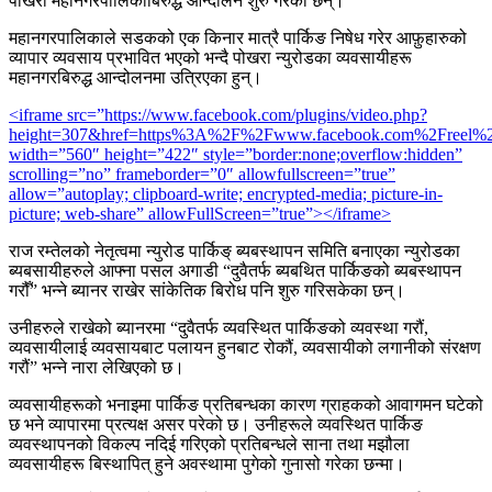
पोखरा महानगरपालिकाबिरुद्ध आन्दोलन शुरु गरेका छन्।
महानगरपालिकाले सडकको एक किनार मात्रै पार्किङ निषेध गरेर आफ़ुहारुको
व्यापार व्यवसाय प्रभावित भएको भन्दै पोखरा न्युरोडका व्यवसायीहरू
महानगरबिरुद्ध आन्दोलनमा उत्रिएका हुन्।
<iframe src=”https://www.facebook.com/plugins/video.php?
height=307&href=https%3A%2F%2Fwww.facebook.com%2Freel%2
width=”560″ height=”422″ style=”border:none;overflow:hidden”
scrolling=”no” frameborder=”0″ allowfullscreen=”true”
allow=”autoplay; clipboard-write; encrypted-media; picture-in-
picture; web-share” allowFullScreen=”true”></iframe>
राज रम्तेलको नेतृत्वमा न्युरोड पार्किङ् ब्यबस्थापन समिति बनाएका न्युरोडका
ब्यबसायीहरुले आफ्ना पसल अगाडी “दुवैतर्फ ब्यबथित पार्किङको ब्यबस्थापन
गरौँ” भन्ने ब्यानर राखेर सांकेतिक बिरोध पनि शुरु गरिसकेका छन्।
उनीहरुले राखेको ब्यानरमा “दुवैतर्फ व्यवस्थित पार्किङको व्यवस्था गरौं,
व्यवसायीलाई व्यवसायबाट पलायन हुनबाट रोकौं, व्यवसायीको लगानीको संरक्षण
गरौं” भन्ने नारा लेखिएको छ।
व्यवसायीहरूको भनाइमा पार्किङ प्रतिबन्धका कारण ग्राहकको आवागमन घटेको
छ भने व्यापारमा प्रत्यक्ष असर परेको छ। उनीहरूले व्यवस्थित पार्किङ
व्यवस्थापनको विकल्प नदिई गरिएको प्रतिबन्धले साना तथा मझौला
व्यवसायीहरू बिस्थापित् हुने अवस्थामा पुगेको गुनासो गरेका छन्मा।