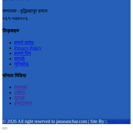
सम्पादक : बुद्धिबहादुर हमाल
०६१-५७७५०६
लिङ्कहरु
हाम्रो बारेमा
Privacy Policy
हाम्रो टिम
सम्पर्क
युनिकोड
सोसल मिडिया
फेसबुक
ट्वीटर
युट्युब
इन्स्टाग्राम
© 2026 All right reserved to janasanchar.com | Site By :
SobizTrend