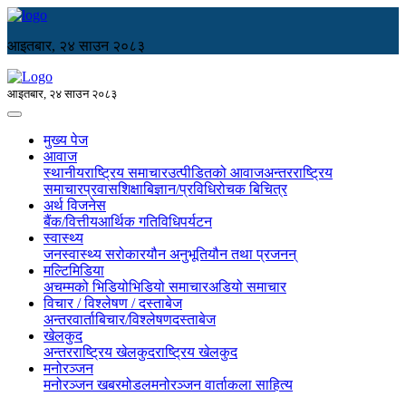
आइतबार, २४ साउन २०८३
आइतबार, २४ साउन २०८३
मुख्य पेज
आवाज
स्थानीय
राष्ट्रिय समाचार
उत्पीडितको आवाज
अन्तरराष्ट्रिय
समाचार
प्रवास
शिक्षा
बिज्ञान/प्रविधि
रोचक बिचित्र
अर्थ विजनेस
बैंक/वित्तीय
आर्थिक गतिविधि
पर्यटन
स्वास्थ्य
जनस्वास्थ्य सरोकार
यौन अनुभूति
यौन तथा प्रजनन्
मल्टिमिडिया
अचम्मको भिडियो
भिडियो समाचार
अडियो समाचार
विचार / विश्लेषण / दस्ताबेज
अन्तरवार्ता
बिचार/विश्लेषण
दस्ताबेज
खेलकुद
अन्तरराष्ट्रिय खेलकुद
राष्ट्रिय खेलकुद
मनोरञ्जन
मनोरञ्जन खबर
मोडल
मनोरञ्जन वार्ता
कला साहित्य