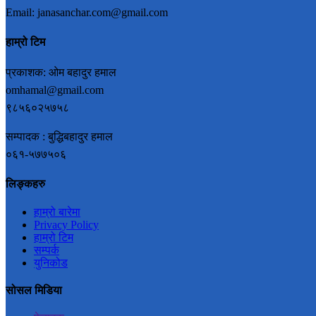
Email: janasanchar.com@gmail.com
हाम्रो टिम
प्रकाशक: ओम बहादुर हमाल
omhamal@gmail.com
९८५६०२५७५८
सम्पादक : बुद्धिबहादुर हमाल
०६१-५७७५०६
लिङ्कहरु
हाम्रो बारेमा
Privacy Policy
हाम्रो टिम
सम्पर्क
युनिकोड
सोसल मिडिया