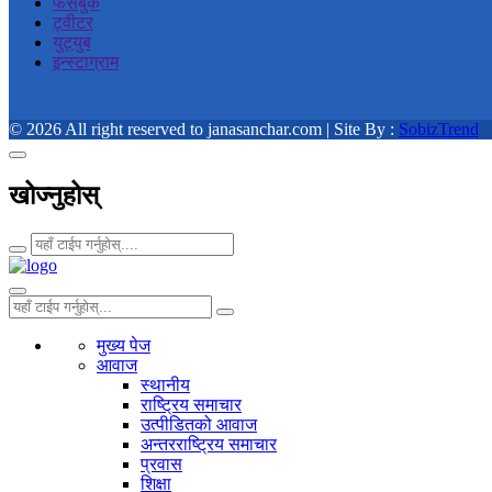
फेसबुक
ट्वीटर
युट्युब
इन्स्टाग्राम
© 2026 All right reserved to janasanchar.com | Site By :
SobizTrend
खोज्नुहोस्
मुख्य पेज
आवाज
स्थानीय
राष्ट्रिय समाचार
उत्पीडितको आवाज
अन्तरराष्ट्रिय समाचार
प्रवास
शिक्षा