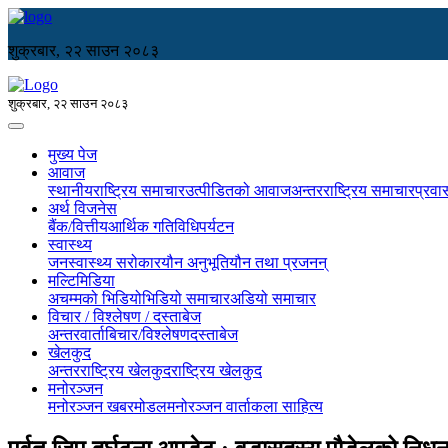
शुक्रबार, २२ साउन २०८३
शुक्रबार, २२ साउन २०८३
मुख्य पेज
आवाज
स्थानीय
राष्ट्रिय समाचार
उत्पीडितको आवाज
अन्तरराष्ट्रिय समाचार
प्रवा
अर्थ विजनेस
बैंक/वित्तीय
आर्थिक गतिविधि
पर्यटन
स्वास्थ्य
जनस्वास्थ्य सरोकार
यौन अनुभूति
यौन तथा प्रजनन्
मल्टिमिडिया
अचम्मको भिडियो
भिडियो समाचार
अडियो समाचार
विचार / विश्लेषण / दस्ताबेज
अन्तरवार्ता
बिचार/विश्लेषण
दस्ताबेज
खेलकुद
अन्तरराष्ट्रिय खेलकुद
राष्ट्रिय खेलकुद
मनोरञ्जन
मनोरञ्जन खबर
मोडल
मनोरञ्जन वार्ता
कला साहित्य