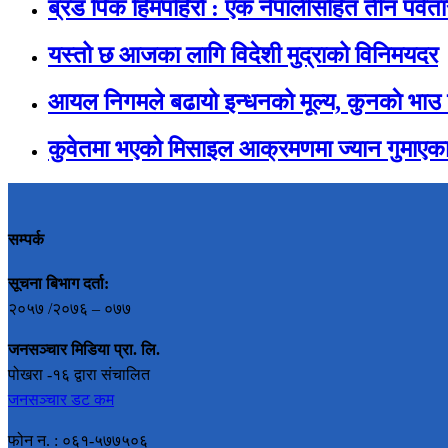
ब्रड पिक हिमपहिरो : एक नेपालीसहित तीन पर्वता
यस्तो छ आजका लागि विदेशी मुद्राको विनिमयदर
आयल निगमले बढायो इन्धनको मूल्य, कुनकाे भाउ
कुवेतमा भएको मिसाइल आक्रमणमा ज्यान गुमाएका
सम्पर्क
सूचना बिभाग दर्ता:
२०५७ /२०७६ – ०७७
जनसञ्चार मिडिया प्रा. लि.
पोखरा -१६ द्वारा संचालित
जनसञ्चार डट कम
फोन न. : ०६१-५७७५०६