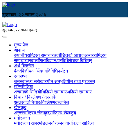
शुक्रबार, २२ साउन २०८३
शुक्रबार, २२ साउन २०८३
मुख्य पेज
आवाज
स्थानीय
राष्ट्रिय समाचार
उत्पीडितको आवाज
अन्तरराष्ट्रिय
समाचार
प्रवास
शिक्षा
बिज्ञान/प्रविधि
रोचक बिचित्र
अर्थ विजनेस
बैंक/वित्तीय
आर्थिक गतिविधि
पर्यटन
स्वास्थ्य
जनस्वास्थ्य सरोकार
यौन अनुभूति
यौन तथा प्रजनन्
मल्टिमिडिया
अचम्मको भिडियो
भिडियो समाचार
अडियो समाचार
विचार / विश्लेषण / दस्ताबेज
अन्तरवार्ता
बिचार/विश्लेषण
दस्ताबेज
खेलकुद
अन्तरराष्ट्रिय खेलकुद
राष्ट्रिय खेलकुद
मनोरञ्जन
मनोरञ्जन खबर
मोडल
मनोरञ्जन वार्ता
कला साहित्य