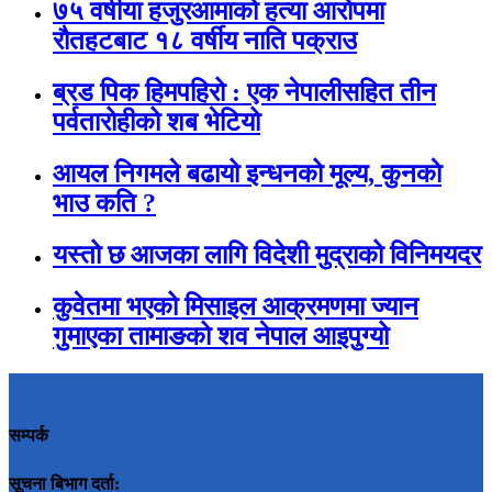
७५ वर्षीया हजुरआमाको हत्या आरोपमा
रौतहटबाट १८ वर्षीय नाति पक्राउ
ब्रड पिक हिमपहिरो : एक नेपालीसहित तीन
पर्वतारोहीको शब भेटियो
आयल निगमले बढायो इन्धनको मूल्य, कुनकाे
भाउ कति ?
यस्तो छ आजका लागि विदेशी मुद्राको विनिमयदर
कुवेतमा भएको मिसाइल आक्रमणमा ज्यान
गुमाएका तामाङको शव नेपाल आइपुग्यो
सम्पर्क
सूचना बिभाग दर्ता: