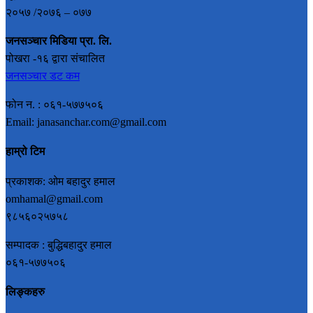
२०५७ /२०७६ – ०७७
जनसञ्चार मिडिया प्रा. लि.
पोखरा -१६ द्वारा संचालित
जनसञ्चार डट कम
फोन न. : ०६१-५७७५०६
Email: janasanchar.com@gmail.com
हाम्रो टिम
प्रकाशक: ओम बहादुर हमाल
omhamal@gmail.com
९८५६०२५७५८
सम्पादक : बुद्धिबहादुर हमाल
०६१-५७७५०६
लिङ्कहरु