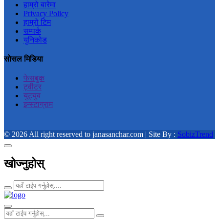
हाम्रो बारेमा
Privacy Policy
हाम्रो टिम
सम्पर्क
युनिकोड
सोसल मिडिया
फेसबुक
ट्वीटर
युट्युब
इन्स्टाग्राम
© 2026 All right reserved to janasanchar.com | Site By :
SobizTrend
खोज्नुहोस्