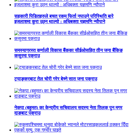
सहकारी पिडितहरुले बचत रकम फिर्ता नपाउने परिस्थिति बारे
इजलाशमा कुरा उठ्न थाल्यो : अधिबक्ता यज्ञमणि न्यौपाने
समस्याग्रस्त कर्णाली विकास बैंकका सीईओसहित तीन जना बैंकिङ
कसुरमा पक्राउ
ट्याङ्करबाट तेल चोरी गरेर बेच्ने सात जना पक्राउ
नेकपा (बहुमत) का केन्द्रीय सचिवालय सदस्य नेता तिलक पुन मगर
दाङबाट पक्राउ