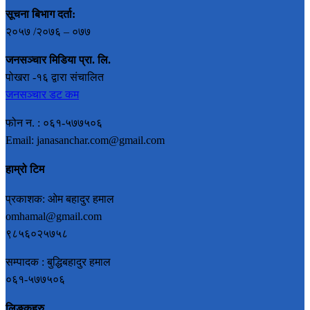
सूचना बिभाग दर्ता:
२०५७ /२०७६ – ०७७
जनसञ्चार मिडिया प्रा. लि.
पोखरा -१६ द्वारा संचालित
जनसञ्चार डट कम
फोन न. : ०६१-५७७५०६
Email: janasanchar.com@gmail.com
हाम्रो टिम
प्रकाशक: ओम बहादुर हमाल
omhamal@gmail.com
९८५६०२५७५८
सम्पादक : बुद्धिबहादुर हमाल
०६१-५७७५०६
लिङ्कहरु