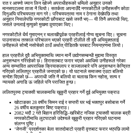
रात र आफ्नो ज्यान लिन खोज्ने अपराधीहरूको धमिलो अनुहार उनको
मानसपटलमा ताजा नै थियो। सतर्कता अपनाउँदै नगरकोटीले उनीहरूसँग कोठा
दिनुअघि परिचयपत्र माग गरे। परिचयपत्रमा नाम र ठेगाना देखेपछि तथा
अनुहार नियालेपछि नगरकोटी छाँगाबाट खसे जस्तै भए— यी तिनै अपराधी थिए,
जसले उनलाई मृत्युको मुखमा पुर्‍याएका थिए।
नगरकोटीले धैर्य गुमाएनन् र चलाखीपूर्वक प्रहरीलाई गोप्य सूचना दिए। सूचना
पाउनासाथ तत्काल परिचालन भएको प्रहरी टोलीले ती दुवै अभियुक्तलाई
उनीहरूले सोच्दै नसोचेको ठाउँ अर्थात् पीडितकै घरबाट नियन्त्रणमा लियो।
हाल प्रहरीले दुवै अभियुक्तमाथि ज्यान मार्ने उद्योगसम्बन्धी मुद्दामा विस्तृत
अनुसन्धान गरिरहेको छ। हिरासतबाट फरार भएको अवधिमा उनीहरूले गरेका
अन्य सम्भावित आपराधिक क्रियाकलाप र सञ्जालबारे पनि अनुसन्धान केन्द्रित
गरिएको ललितपुर प्रहरीले जनाएको छ। यो घटनाले समाजमा एउटा बलियो
सन्देश दिएको छ— अपराधी जति नै बलियो वा चलाख किन नहोस्, सत्य र
न्यायको अगाडि ऊ जहिले पनि पराजित हुन्छ।
ललितपुरमा ट्याक्सी चालकमाथि खुकुरी प्रहार गर्ने दुई अभियुक्त पक्राउ
खोटाङका 28 वर्षीय सिमन राई र सप्तरी घर भई भक्तपुर बसोबास गर्ने
26 वर्षीय बलकुमार बिष्ट पक्राउ।
2082 भदौ 2 गते बिहान हरिसिद्धि–खरिबोट नजिक ट्याक्सी चालक बद्री
नगरकोटीमाथि लुटपाटको उदेश्यले खुकुरी प्रहार गरिएको घटनामा
संलग्न पुष्टि।
‘जेनजी’ प्रदर्शनका बेला सातदोबाटो प्रहरी वृत्तबाट फरार भएपछि लामो