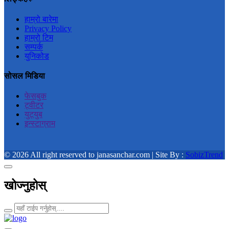
हाम्रो बारेमा
Privacy Policy
हाम्रो टिम
सम्पर्क
युनिकोड
सोसल मिडिया
फेसबुक
ट्वीटर
युट्युब
इन्स्टाग्राम
© 2026 All right reserved to janasanchar.com | Site By :
SobizTrend
खोज्नुहोस्