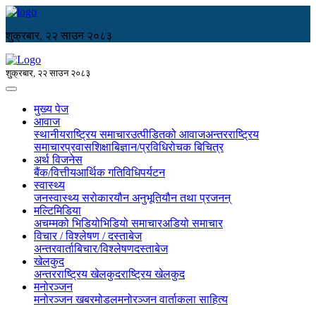
शुक्रबार, २२ साउन २०८३
शुक्रबार, २२ साउन २०८३
मुख्य पेज
आवाज
स्थानीय
राष्ट्रिय समाचार
उत्पीडितको आवाज
अन्तरराष्ट्रिय
समाचार
प्रवास
शिक्षा
बिज्ञान/प्रविधि
रोचक बिचित्र
अर्थ विजनेस
बैंक/वित्तीय
आर्थिक गतिविधि
पर्यटन
स्वास्थ्य
जनस्वास्थ्य सरोकार
यौन अनुभूति
यौन तथा प्रजनन्
मल्टिमिडिया
अचम्मको भिडियो
भिडियो समाचार
अडियो समाचार
विचार / विश्लेषण / दस्ताबेज
अन्तरवार्ता
बिचार/विश्लेषण
दस्ताबेज
खेलकुद
अन्तरराष्ट्रिय खेलकुद
राष्ट्रिय खेलकुद
मनोरञ्जन
मनोरञ्जन खबर
मोडल
मनोरञ्जन वार्ता
कला साहित्य