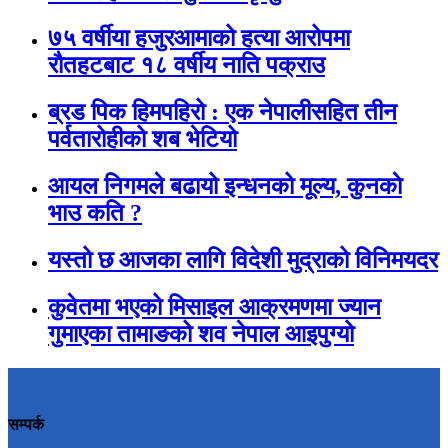
७५ वर्षीया हजुरआमाको हत्या आरोपमा
रौतहटबाट १८ वर्षीय नाति पक्राउ
ब्रड पिक हिमपहिरो : एक नेपालीसहित तीन
पर्वतारोहीको शब भेटियो
आयल निगमले बढायो इन्धनको मूल्य, कुनकाे
भाउ कति ?
यस्तो छ आजका लागि विदेशी मुद्राको विनिमयदर
कुवेतमा भएको मिसाइल आक्रमणमा ज्यान
गुमाएका तामाङको शव नेपाल आइपुग्यो
सम्पर्क