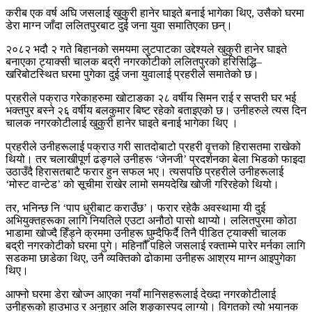
करीब एक वर्ष अघि जसलाई खुकुरी हानेर घाइते बनाई भागेका थिए, उसैको घरमा
डेरा माग्न जाँदा ललितपुरबाट दुई जना युवा समातिएका छन्।
२०८२ भदौ २ गते बिहानको समयमा लुटपाटका उद्देश्यले खुकुरी हानेर घाइते
बनाएका ट्याक्सी चालक बद्री नगरकोटीको ललितपुरको हरिसिद्धि–
खरिबोटस्थित घरमा पुगेका दुई जना युवालाई प्रहरीले समातेको छ।
प्रहरीले पक्राउ गरेकाहरुमा खोटाङका २८ वर्षीय सिमन राई र सप्तरी घर भई
भक्तपुर बस्ने २६ वर्षीय बलकुमार बिष्ट रहेको बताइएको छ। उनीहरुले त्यस दिन
चालक नगरकोटीलाई खुकुरी हानेर घाइते बनाई भागेका थिए ।
प्रहरीले उनीहरूलाई पक्राउ गरी सातदोबाटो प्रहरी वृत्तको हिरासतमा राखेको
थियो। तर चलाखीपूर्ण ढङ्गले उनीहरू ‘जेनजी’ प्रदर्शनका बेला भिडको फाइदा
उठाउँदै हिरासतबाटै फरार हुन सफल भए। त्यसपछि प्रहरीले उनीहरूलाई
‘मोस्ट वान्टेड’ को सूचीमा राखेर लामो समयदेखि खोजी गरिरहेको थियो।
तर, भनिन्छ नि ‘पाप धुरीबाट कराउँछ’। फरार रहेकै अवस्थामा यी दुई
अभियुक्तहरूका लागि नियतिले एउटा अनौठो पासो थाप्यो। ललितपुरमा कोठा
भाडामा खोज्दै हिँड्ने क्रममा उनीहरू घुम्दैफिर्दै तिनै पीडित ट्याक्सी चालक
बद्री नगरकोटीको घरमा पुगे। महिनाौँ पहिले जसलाई रक्ताम्मे पारेर मर्नका लागि
सडकमा छाडेका थिए, उनै व्यक्तिको ढोकामा उनीहरू आश्रय माग्न आइपुगेका
थिए।
आफ्नो घरमा डेरा खोज्न आएका नयाँ मानिसहरूलाई देख्दा नगरकोटीलाई
उनीहरूको हाउभाउ र अनुहार अलि शङ्कास्पद लाग्यो। विगतको त्यो भयानक