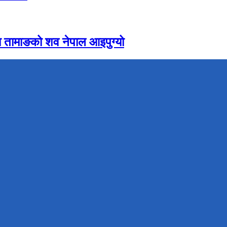
 तामाङको शव नेपाल आइपुग्यो