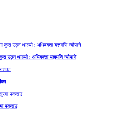
ा उठ्न थाल्यो : अधिबक्ता यज्ञमणि न्यौपाने
शंका
मा पक्राउ