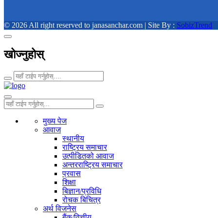
© 2026 All right reserved to janasanchar.com | Site By :
SobizTrend
खोज्नुहोस्
मुख्य पेज
आवाज
स्थानीय
राष्ट्रिय समाचार
उत्पीडितको आवाज
अन्तरराष्ट्रिय समाचार
प्रवास
शिक्षा
बिज्ञान/प्रविधि
रोचक बिचित्र
अर्थ विजनेस
बैंक/वित्तीय