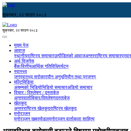
शुक्रबार, २२ साउन २०८३
शुक्रबार, २२ साउन २०८३
मुख्य पेज
आवाज
स्थानीय
राष्ट्रिय समाचार
उत्पीडितको आवाज
अन्तरराष्ट्रिय समाचार
प्रवा
अर्थ विजनेस
बैंक/वित्तीय
आर्थिक गतिविधि
पर्यटन
स्वास्थ्य
जनस्वास्थ्य सरोकार
यौन अनुभूति
यौन तथा प्रजनन्
मल्टिमिडिया
अचम्मको भिडियो
भिडियो समाचार
अडियो समाचार
विचार / विश्लेषण / दस्ताबेज
अन्तरवार्ता
बिचार/विश्लेषण
दस्ताबेज
खेलकुद
अन्तरराष्ट्रिय खेलकुद
राष्ट्रिय खेलकुद
मनोरञ्जन
मनोरञ्जन खबर
मोडल
मनोरञ्जन वार्ता
कला साहित्य