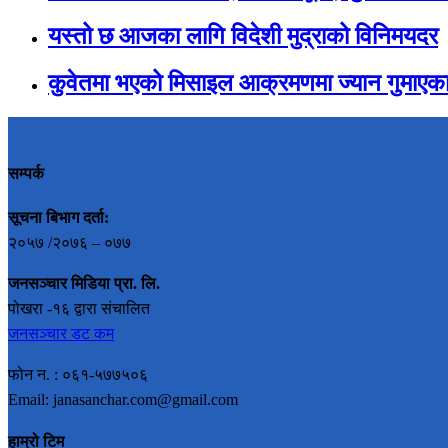
यस्तो छ आजका लागि विदेशी मुद्राको विनिमयदर
कुवेतमा भएको मिसाइल आक्रमणमा ज्यान गुमाएका
सम्पर्क
सूचना बिभाग दर्ता:
२०५७ /२०७६ – ०७७
जनसञ्चार मिडिया प्रा. लि.
पोखरा -१६ द्वारा संचालित
जनसञ्चार डट कम
फोन न. : ०६१-५७७५०६
Email: janasanchar.com@gmail.com
हाम्रो टिम