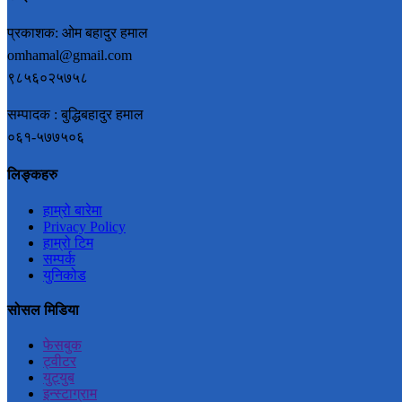
प्रकाशक: ओम बहादुर हमाल
omhamal@gmail.com
९८५६०२५७५८
सम्पादक : बुद्धिबहादुर हमाल
०६१-५७७५०६
लिङ्कहरु
हाम्रो बारेमा
Privacy Policy
हाम्रो टिम
सम्पर्क
युनिकोड
सोसल मिडिया
फेसबुक
ट्वीटर
युट्युब
इन्स्टाग्राम