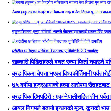
नेकपा (बहुमत) का केन्द्रीय सचिवालय सदस्य नेता तिलक पुन मगर दाङब
रुकुमपश्चिममा थुनुवा बोकेको भ्यानले मोटरसाइकललाई ठक्कर दिँदा एकको म
धराैटीमा छाडिएका अभिषेक विराटनगर पुग्नेबित्तिकै फेरि समातिए
सहकारी पिडितहरुले बचत रकम फिर्ता नपाउने परिस्
ब्रड पिकमा बेपत्ता भएका विश्वकीर्तिमानी पर्वतारोही न
७५ वर्षीया हजुरआमाको हत्या आरोपमा रौतहटबाट 
ब्रड पिक हिमपहिरो : एक नेपालीसहित तीन पर्वता
आयल निगमले बढायो इन्धनको मूल्य, कुनकाे भाउ