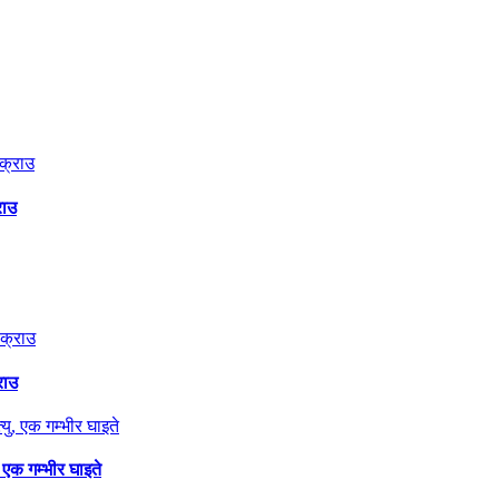
राउ
राउ
 एक गम्भीर घाइते