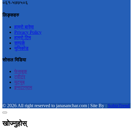
०६१-५७७५०६
लिङ्कहरु
हाम्रो बारेमा
Privacy Policy
हाम्रो टिम
सम्पर्क
युनिकोड
सोसल मिडिया
फेसबुक
ट्वीटर
युट्युब
इन्स्टाग्राम
© 2026 All right reserved to janasanchar.com | Site By :
SobizTrend
खोज्नुहोस्