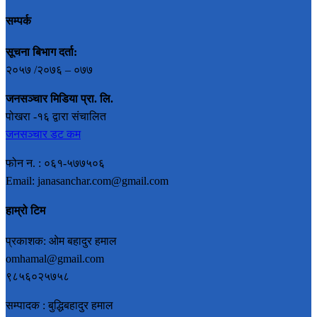
सम्पर्क
सूचना बिभाग दर्ता:
२०५७ /२०७६ – ०७७
जनसञ्चार मिडिया प्रा. लि.
पोखरा -१६ द्वारा संचालित
जनसञ्चार डट कम
फोन न. : ०६१-५७७५०६
Email: janasanchar.com@gmail.com
हाम्रो टिम
प्रकाशक: ओम बहादुर हमाल
omhamal@gmail.com
९८५६०२५७५८
सम्पादक : बुद्धिबहादुर हमाल