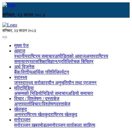
शनिबार, २३ साउन २०८३
शनिबार, २३ साउन २०८३
मुख्य पेज
आवाज
स्थानीय
राष्ट्रिय समाचार
उत्पीडितको आवाज
अन्तरराष्ट्रिय
समाचार
प्रवास
शिक्षा
बिज्ञान/प्रविधि
रोचक बिचित्र
अर्थ विजनेस
बैंक/वित्तीय
आर्थिक गतिविधि
पर्यटन
स्वास्थ्य
जनस्वास्थ्य सरोकार
यौन अनुभूति
यौन तथा प्रजनन्
मल्टिमिडिया
अचम्मको भिडियो
भिडियो समाचार
अडियो समाचार
विचार / विश्लेषण / दस्ताबेज
अन्तरवार्ता
बिचार/विश्लेषण
दस्ताबेज
खेलकुद
अन्तरराष्ट्रिय खेलकुद
राष्ट्रिय खेलकुद
मनोरञ्जन
मनोरञ्जन खबर
मोडल
मनोरञ्जन वार्ता
कला साहित्य