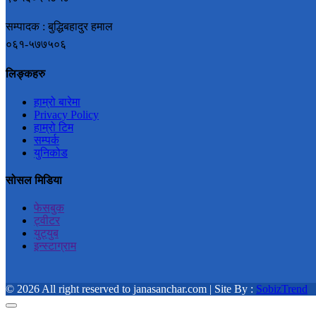
सम्पादक : बुद्धिबहादुर हमाल
०६१-५७७५०६
लिङ्कहरु
हाम्रो बारेमा
Privacy Policy
हाम्रो टिम
सम्पर्क
युनिकोड
सोसल मिडिया
फेसबुक
ट्वीटर
युट्युब
इन्स्टाग्राम
© 2026 All right reserved to janasanchar.com | Site By :
SobizTrend