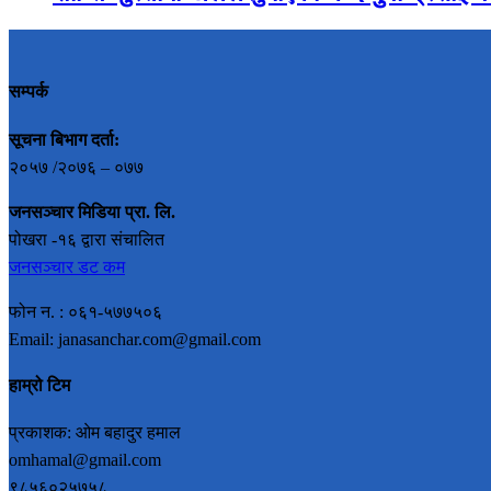
सम्पर्क
सूचना बिभाग दर्ता:
२०५७ /२०७६ – ०७७
जनसञ्चार मिडिया प्रा. लि.
पोखरा -१६ द्वारा संचालित
जनसञ्चार डट कम
फोन न. : ०६१-५७७५०६
Email: janasanchar.com@gmail.com
हाम्रो टिम
प्रकाशक: ओम बहादुर हमाल
omhamal@gmail.com
९८५६०२५७५८