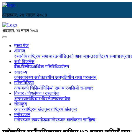
आइतबार, २४ साउन २०८३
आइतबार, २४ साउन २०८३
मुख्य पेज
आवाज
स्थानीय
राष्ट्रिय समाचार
उत्पीडितको आवाज
अन्तरराष्ट्रिय समाचार
प्रवा
अर्थ विजनेस
बैंक/वित्तीय
आर्थिक गतिविधि
पर्यटन
स्वास्थ्य
जनस्वास्थ्य सरोकार
यौन अनुभूति
यौन तथा प्रजनन्
मल्टिमिडिया
अचम्मको भिडियो
भिडियो समाचार
अडियो समाचार
विचार / विश्लेषण / दस्ताबेज
अन्तरवार्ता
बिचार/विश्लेषण
दस्ताबेज
खेलकुद
अन्तरराष्ट्रिय खेलकुद
राष्ट्रिय खेलकुद
मनोरञ्जन
मनोरञ्जन खबर
मोडल
मनोरञ्जन वार्ता
कला साहित्य