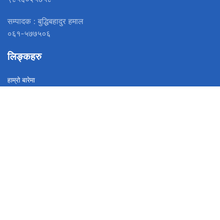
सम्पादक : बुद्धिबहादुर हमाल
०६१-५७७५०६
लिङ्कहरु
हाम्रो बारेमा
PRIVACY POLICY
हाम्रो टिम
सम्पर्क
युनिकोड
सोसल मिडिया
फेसबुक