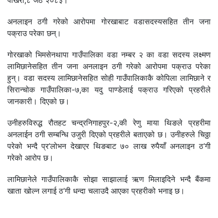
पोखरा,८ जेठ २०८३।
अनलाइन ठगी गरेको आरोपमा गोरखाबाट वडासदस्यसहित तीन जना
पक्राउ परेका छन्।
गोरखाको भिमसेनथापा गाउँपालिका वडा नम्बर २ का वडा सदस्य लक्ष्मण
लामिछानेसहित तीन जना अनलाइन ठगी गरेको आरोपमा पक्राउ परेका
हुन्। वडा सदस्य लामिछानेसहित सोही गाउँपालिकाकै कोपिला लामिछाने र
सिरान्चोक गाउँपालिका-७,का यदु पाण्डेलाई पक्राउ गरिएको प्रहरीले
जानकारी। दिएको छ।
उनीहरुविरुद्ध रौतहट चन्द्रनिगाहपुर-२,की रेणु माया थिङले प्रहरीमा
अनलाईन ठगी सम्बन्धि उजुरी दिएको प्रहरीले बताएको छ। उनीहरुले चिठ्ठा
परेको भन्दै प्र’लोभन देखाएर थिङबाट ७० लाख रुपैयाँ अनलाइन ठ’गी
गरेको आरोप छ।
लामिछानेले गाउँपालिकाकै सोझा साझालाई ऋण मिलाइदिने भन्दै बैंकमा
खाता खोल्न लगाई ठ’गी धन्दा चलाउदै आएका प्रहरीको भनाइ छ।