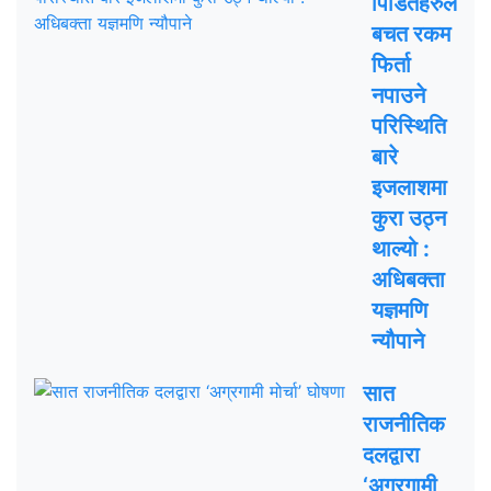
पिडितहरुले
बचत रकम
फिर्ता
नपाउने
परिस्थिति
बारे
इजलाशमा
कुरा उठ्न
थाल्यो :
अधिबक्ता
यज्ञमणि
न्यौपाने
सात
राजनीतिक
दलद्वारा
‘अग्रगामी