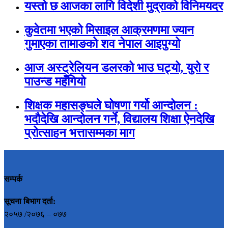
यस्तो छ आजका लागि विदेशी मुद्राको विनिमयदर
कुवेतमा भएको मिसाइल आक्रमणमा ज्यान
गुमाएका तामाङको शव नेपाल आइपुग्यो
आज अस्ट्रेलियन डलरको भाउ घट्यो, युरो र
पाउन्ड महँगियो
शिक्षक महासङ्घले घोषणा गर्यो आन्दोलन :
भदौदेखि आन्दोलन गर्ने, विद्यालय शिक्षा ऐनदेखि
प्रोत्साहन भत्तासम्मका माग
सम्पर्क
सूचना बिभाग दर्ता:
२०५७ /२०७६ – ०७७