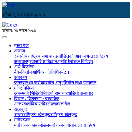
शनिबार, २३ साउन २०८३
शनिबार, २३ साउन २०८३
मुख्य पेज
आवाज
स्थानीय
राष्ट्रिय समाचार
उत्पीडितको आवाज
अन्तरराष्ट्रिय
समाचार
प्रवास
शिक्षा
बिज्ञान/प्रविधि
रोचक बिचित्र
अर्थ विजनेस
बैंक/वित्तीय
आर्थिक गतिविधि
पर्यटन
स्वास्थ्य
जनस्वास्थ्य सरोकार
यौन अनुभूति
यौन तथा प्रजनन्
मल्टिमिडिया
अचम्मको भिडियो
भिडियो समाचार
अडियो समाचार
विचार / विश्लेषण / दस्ताबेज
अन्तरवार्ता
बिचार/विश्लेषण
दस्ताबेज
खेलकुद
अन्तरराष्ट्रिय खेलकुद
राष्ट्रिय खेलकुद
मनोरञ्जन
मनोरञ्जन खबर
मोडल
मनोरञ्जन वार्ता
कला साहित्य