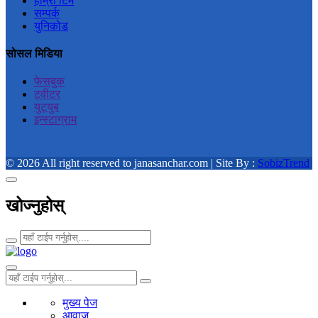
हाम्रो टिम
सम्पर्क
युनिकोड
सोसल मिडिया
फेसबुक
ट्वीटर
युट्युब
इन्स्टाग्राम
© 2026 All right reserved to janasanchar.com | Site By :
SobizTrend
खोज्नुहोस्
मुख्य पेज
आवाज