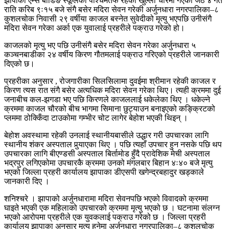
झापाको एम्स बोर्डिङ स्कूलको पश्चिमतर्फ रहेको खुल्ला चौरमा गएको जेठ ४ गते
राति करिब ९ः१५ बजे संगै बसेर मदिरा सेवन गरेकी अर्जुनधारा नगरपालिका–८
कुशलचोक निवासी २९ वर्षीया काजल बस्नेत सुवेदीको मृत्यु भएपछि उनीसंगै
मदिरा सेवन गरेका अर्का एक युवालाई प्रहरीले पक्राउ गरेको हो।
काजलको मृत्यु भए पछि उनीसंगै बसेर मदिरा सेवन गरेका अर्जुनधारा ५
कञ्चनबाडीका २४ वर्षीय किरण गौतमलाई पक्राउ गरिएको प्रहरीले जानकारी
दिएको छ।
प्रहरीका अनुसार , रोजगारीका सिलसिलामा दुवईमा श्रीमान रहेकी काजल र
किरण त्यस रात संगै बसेर अत्यधिक मदिरा सेवन गरेका थिए। त्यही क्रममा दुई
जनाबीच कल-झगडा भए पछि किरणले काजललाई धकेलेका थिए । धकेल्ने
क्रममा काजल चौरको बीच भागमा सिमाना छुट्याउन बनाइएको कङ्क्रिटको
प्लममा ठोक्किँदा टाउकोमा गम्भीर चोट लागेर बेहोश भएकी थिइन् ।
बेहोश अवस्थामा रहेकी उनलाई स्थानीयबासीले उद्धार गरी उपचारका लागि
स्थानीय शंकर अस्पताल पुर्‍याएका थिए । पछि त्यहाँ उपचार हुन नसके पछि थप
उपचारका लागि बीएण्डसी अस्पताल बिर्तामोड हुँदै प्रादेशिक मेची अस्पताल
भद्रपुर लगिएकोमा उपचारकै क्रममा उनको मंगलबार बिहान ४ः४० बजे मृत्यु
भएको जिल्ला प्रहरी कार्यालय झापाका डीएसपी खगेन्द्रबहादुर खड्काले
जानकारी दिए ।
शनिश्चरे । झापाको अर्जुनधारामा मदिरा सेवनपछि भएको विवादको क्रममा
घाइते भएकी एक महिलाको उपचारको क्रममा मृत्यु भएको छ । घटनामा संलग्न
भएको आरोपमा प्रहरीले एक युवकलाई पक्राउ गरेको छ । जिल्ला प्रहरी
कार्यालय झापाका अनुसार मृत्यु हुनेमा अर्जुनधारा नगरपालिका–८ कुशलचोक