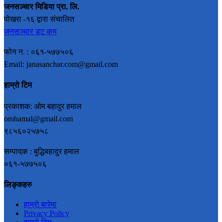
जनसञ्चार मिडिया प्रा. लि.
पोखरा -१६ द्वारा संचालित
जनसञ्चार डट कम
फोन न. : ०६१-५७७५०६
Email: janasanchar.com@gmail.com
हाम्रो टिम
प्रकाशक: ओम बहादुर हमाल
omhamal@gmail.com
९८५६०२५७५८
सम्पादक : बुद्धिबहादुर हमाल
०६१-५७७५०६
लिङ्कहरु
हाम्रो बारेमा
Privacy Policy