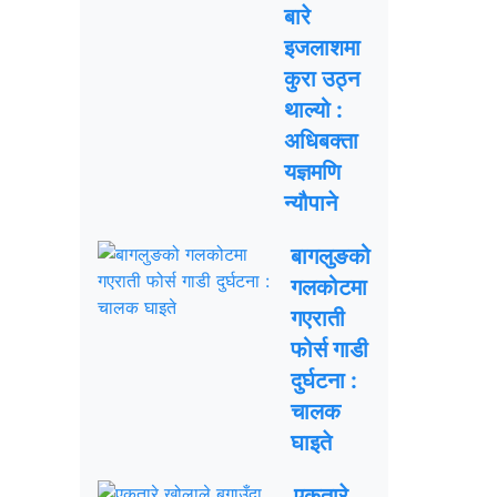
बारे
इजलाशमा
कुरा उठ्न
थाल्यो :
अधिबक्ता
यज्ञमणि
न्यौपाने
बागलुङको
गलकोटमा
गएराती
फोर्स गाडी
दुर्घटना :
चालक
घाइते
एकतारे