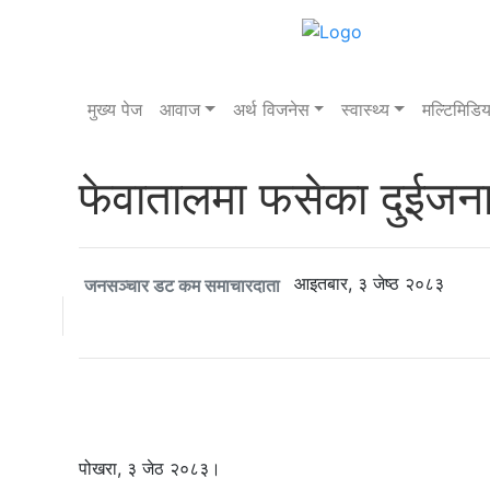
बिहिबार, २१ साउन २०८३
मुख्य पेज
आवाज
अर्थ विजनेस
स्वास्थ्य
मल्टिमिडिय
फेवातालमा फसेका दुईजनाक
आइतबार, ३ जेष्ठ २०८३
जनसञ्चार डट कम समाचारदाता
पोखरा, ३ जेठ २०८३।