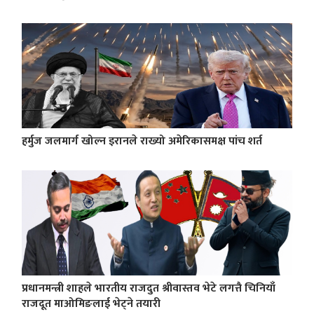
हर्मुज जलमार्ग खोल्न इरानले राख्यो अमेरिकासमक्ष पांच शर्त
प्रधानमन्त्री शाहले भारतीय राजदुत श्रीवास्तव भेटे लगत्तै चिनियाँ
राजदूत माओमिङलाई भेट्ने तयारी