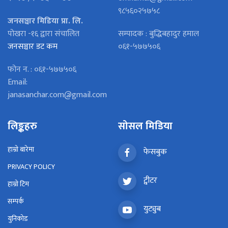
९८५६०२५७५८
जनसञ्चार मिडिया प्रा. लि.
पोखरा -१६ द्वारा संचालित
सम्पादक : बुद्धिबहादुर हमाल
जनसञ्चार डट कम
०६१-५७७५०६
फोन न. : ०६१-५७७५०६
Email:
janasanchar.com@gmail.com
लिङ्कहरु
सोसल मिडिया
हाम्रो बारेमा
फेसबुक
PRIVACY POLICY
ट्वीटर
हाम्रो टिम
सम्पर्क
युट्युब
युनिकोड