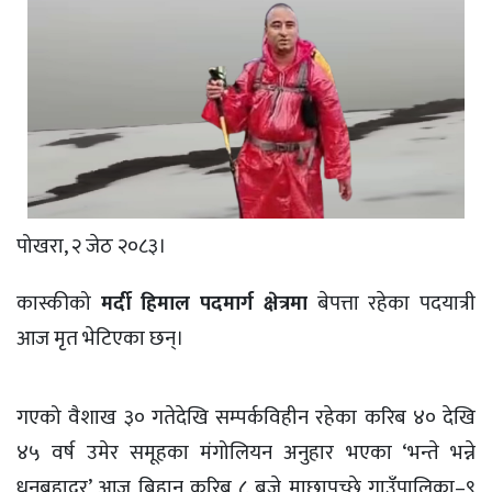
पोखरा, २ जेठ २०८३।
कास्कीको
मर्दी हिमाल पदमार्ग क्षेत्रमा
बेपत्ता रहेका पदयात्री
आज मृत भेटिएका छन्।
गएको वैशाख ३० गतेदेखि सम्पर्कविहीन रहेका करिब ४० देखि
४५ वर्ष उमेर समूहका मंगोलियन अनुहार भएका ‘भन्ते भन्ने
धनबहादुर’ आज बिहान करिब ८ बजे माछापुच्छ्रे गाउँपालिका–९