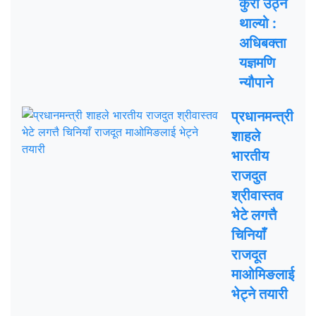
कुरा उठ्न
थाल्यो :
अधिबक्ता
यज्ञमणि
न्यौपाने
प्रधानमन्त्री
शाहले
भारतीय
राजदुत
श्रीवास्तव
भेटे लगत्तै
चिनियाँ
राजदूत
माओमिङलाई
भेट्ने तयारी