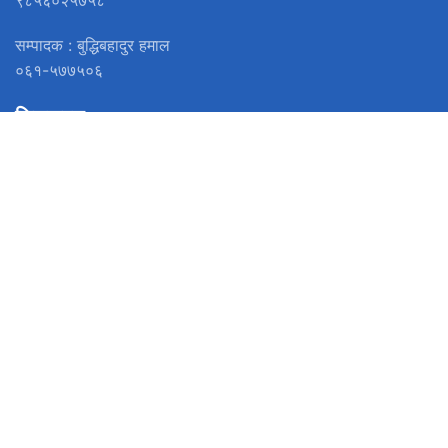
९८५६०२५७५८
सम्पादक : बुद्धिबहादुर हमाल
०६१-५७७५०६
लिङ्कहरु
हाम्रो बारेमा
PRIVACY POLICY
हाम्रो टिम
सम्पर्क
युनिकोड
सोसल मिडिया
फेसबुक