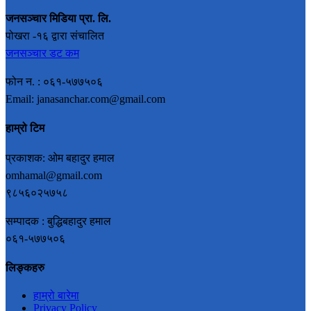
जनसञ्चार मिडिया प्रा. लि.
पोखरा -१६ द्वारा संचालित
जनसञ्चार डट कम
फोन न. : ०६१-५७७५०६
Email: janasanchar.com@gmail.com
हाम्रो टिम
प्रकाशक: ओम बहादुर हमाल
omhamal@gmail.com
९८५६०२५७५८
सम्पादक : बुद्धिबहादुर हमाल
०६१-५७७५०६
लिङ्कहरु
हाम्रो बारेमा
Privacy Policy