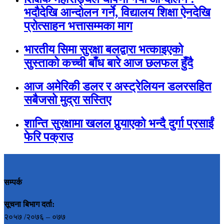
भदौदेखि आन्दोलन गर्ने, विद्यालय शिक्षा ऐनदेखि
प्रोत्साहन भत्तासम्मका माग
भारतीय सिमा सुरक्षा बलद्वारा भत्काइएको
सुस्ताको कच्ची बाँध बारे आज छलफल हुँदै
आज अमेरिकी डलर र अस्ट्रेलियन डलरसहित
सबैजसो मुद्रा सस्तिए
शान्ति सुरक्षामा खलल पुर्‍याएको भन्दै दुर्गा प्रसाईं
फेरि पक्राउ
सम्पर्क
सूचना बिभाग दर्ता:
२०५७ /२०७६ – ०७७