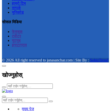
हाम्रो टिम
सम्पर्क
युनिकोड
सोसल मिडिया
फेसबुक
ट्वीटर
युट्युब
इन्स्टाग्राम
© 2026 All right reserved to janasanchar.com | Site By :
SobizTrend
खोज्नुहोस्
मुख्य पेज