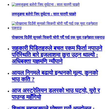
लमजुङमा बलेरो जिप दुर्घटना : सात यात्री घाइते
पोखरामा दिउँसै सुनको सिक्री चोरी गर्दै गर्दा एक युवा रङ्गेहात पक्राउ
सहकारी पिडितहरुले बचत रकम फिर्ता नपाउने
परिस्थिति बारे इजलाशमा कुरा उठ्न थाल्यो :
अधिबक्ता यज्ञमणि न्यौपाने
आयल निगमले बढायो इन्धनको मूल्य, कुनकाे
भाउ कति ?
आज अस्ट्रेलियन डलरको भाउ घट्यो, युरो र
पाउन्ड महँगियो
शिक्षक महासङ्घले घोषणा गर्यो आन्दोलन :