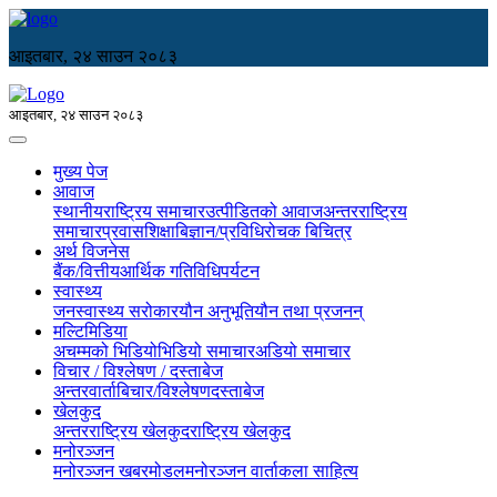
आइतबार, २४ साउन २०८३
आइतबार, २४ साउन २०८३
मुख्य पेज
आवाज
स्थानीय
राष्ट्रिय समाचार
उत्पीडितको आवाज
अन्तरराष्ट्रिय
समाचार
प्रवास
शिक्षा
बिज्ञान/प्रविधि
रोचक बिचित्र
अर्थ विजनेस
बैंक/वित्तीय
आर्थिक गतिविधि
पर्यटन
स्वास्थ्य
जनस्वास्थ्य सरोकार
यौन अनुभूति
यौन तथा प्रजनन्
मल्टिमिडिया
अचम्मको भिडियो
भिडियो समाचार
अडियो समाचार
विचार / विश्लेषण / दस्ताबेज
अन्तरवार्ता
बिचार/विश्लेषण
दस्ताबेज
खेलकुद
अन्तरराष्ट्रिय खेलकुद
राष्ट्रिय खेलकुद
मनोरञ्जन
मनोरञ्जन खबर
मोडल
मनोरञ्जन वार्ता
कला साहित्य