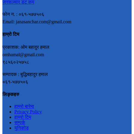
जनसञ्चार डट कम
फोन न. : ०६१-५७७५०६
Email: janasanchar.com@gmail.com
हाम्रो टिम
प्रकाशक: ओम बहादुर हमाल
omhamal@gmail.com
९८५६०२५७५८
सम्पादक : बुद्धिबहादुर हमाल
०६१-५७७५०६
लिङ्कहरु
हाम्रो बारेमा
Privacy Policy
हाम्रो टिम
सम्पर्क
युनिकोड