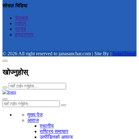
सोसल मिडिया
फेसबुक
ट्वीटर
युट्युब
इन्स्टाग्राम
© 2026 All right reserved to janasanchar.com | Site By :
SobizTrend
खोज्नुहोस्
मुख्य पेज
आवाज
स्थानीय
राष्ट्रिय समाचार
उत्पीडितको आवाज