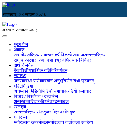
आइतबार, २४ साउन २०८३
आइतबार, २४ साउन २०८३
मुख्य पेज
आवाज
स्थानीय
राष्ट्रिय समाचार
उत्पीडितको आवाज
अन्तरराष्ट्रिय
समाचार
प्रवास
शिक्षा
बिज्ञान/प्रविधि
रोचक बिचित्र
अर्थ विजनेस
बैंक/वित्तीय
आर्थिक गतिविधि
पर्यटन
स्वास्थ्य
जनस्वास्थ्य सरोकार
यौन अनुभूति
यौन तथा प्रजनन्
मल्टिमिडिया
अचम्मको भिडियो
भिडियो समाचार
अडियो समाचार
विचार / विश्लेषण / दस्ताबेज
अन्तरवार्ता
बिचार/विश्लेषण
दस्ताबेज
खेलकुद
अन्तरराष्ट्रिय खेलकुद
राष्ट्रिय खेलकुद
मनोरञ्जन
मनोरञ्जन खबर
मोडल
मनोरञ्जन वार्ता
कला साहित्य