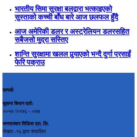
भारतीय सिमा सुरक्षा बलद्वारा भत्काइएको
सुस्ताको कच्ची बाँध बारे आज छलफल हुँदै
आज अमेरिकी डलर र अस्ट्रेलियन डलरसहित
सबैजसो मुद्रा सस्तिए
शान्ति सुरक्षामा खलल पुर्‍याएको भन्दै दुर्गा प्रसाईं
फेरि पक्राउ
सम्पर्क
सूचना बिभाग दर्ता:
२०५७ /२०७६ – ०७७
जनसञ्चार मिडिया प्रा. लि.
पोखरा -१६ द्वारा संचालित