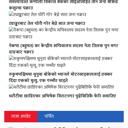
समस्याग्रस्त कर्णाली विकास बैंकका सीईओसहित तीन जना बैंकिङ
कसुरमा पक्राउ
ट्याङ्करबाट तेल चोरी गरेर बेच्ने सात जना पक्राउ
नेकपा (बहुमत) का केन्द्रीय सचिवालय सदस्य नेता तिलक पुन मगर
दाङबाट पक्राउ
रुकुमपश्चिममा थुनुवा बोकेको भ्यानले मोटरसाइकललाई ठक्कर
दिँदा एकको मृत्यु, एक गम्भीर घाइते
धराैटीमा छाडिएका अभिषेक विराटनगर पुग्नेबित्तिकै फेरि समातिए
ताजा अपडेट
चर्चित