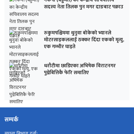
नेकपा (बहुमत) का केन्द्रीय सचिवालय
सदस्य नेता तिलक पुन मगर दाङबाट पक्राउ
रुकुमपश्चिममा थुनुवा बोकेको भ्यानले
मोटरसाइकललाई ठक्कर दिँदा एकको मृत्यु,
एक गम्भीर घाइते
धराैटीमा छाडिएका अभिषेक विराटनगर
पुग्नेबित्तिकै फेरि समातिए
सम्पर्क
सूचना बिभाग दर्ता: