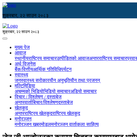
शुक्रबार, २२ साउन २०८३
शुक्रबार, २२ साउन २०८३
मुख्य पेज
आवाज
स्थानीय
राष्ट्रिय समाचार
उत्पीडितको आवाज
अन्तरराष्ट्रिय समाचार
प्रवा
अर्थ विजनेस
बैंक/वित्तीय
आर्थिक गतिविधि
पर्यटन
स्वास्थ्य
जनस्वास्थ्य सरोकार
यौन अनुभूति
यौन तथा प्रजनन्
मल्टिमिडिया
अचम्मको भिडियो
भिडियो समाचार
अडियो समाचार
विचार / विश्लेषण / दस्ताबेज
अन्तरवार्ता
बिचार/विश्लेषण
दस्ताबेज
खेलकुद
अन्तरराष्ट्रिय खेलकुद
राष्ट्रिय खेलकुद
मनोरञ्जन
मनोरञ्जन खबर
मोडल
मनोरञ्जन वार्ता
कला साहित्य