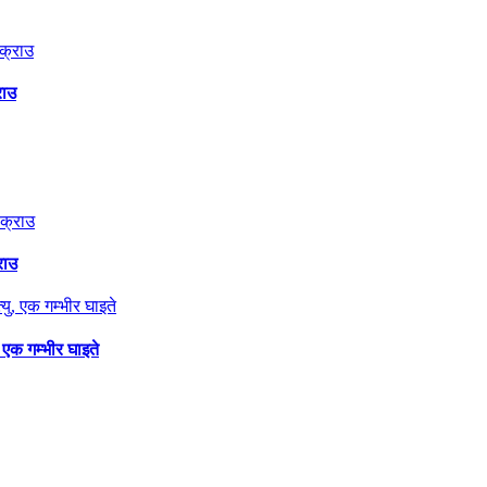
राउ
राउ
 एक गम्भीर घाइते