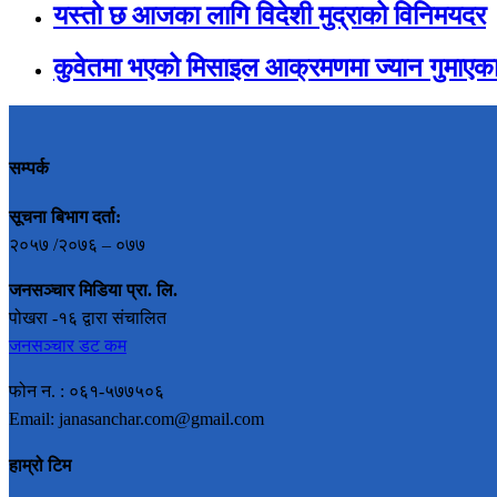
यस्तो छ आजका लागि विदेशी मुद्राको विनिमयदर
कुवेतमा भएको मिसाइल आक्रमणमा ज्यान गुमाएका
सम्पर्क
सूचना बिभाग दर्ता:
२०५७ /२०७६ – ०७७
जनसञ्चार मिडिया प्रा. लि.
पोखरा -१६ द्वारा संचालित
जनसञ्चार डट कम
फोन न. : ०६१-५७७५०६
Email: janasanchar.com@gmail.com
हाम्रो टिम