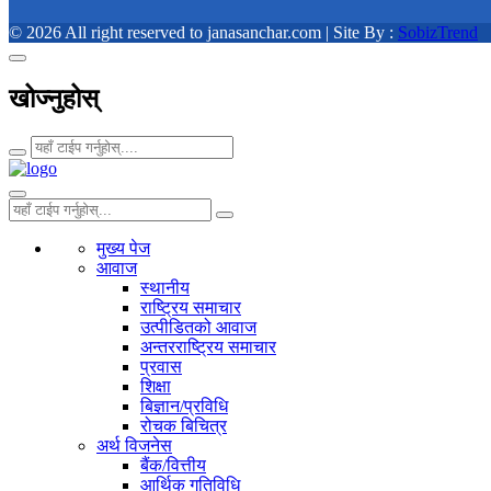
© 2026 All right reserved to janasanchar.com | Site By :
SobizTrend
खोज्नुहोस्
मुख्य पेज
आवाज
स्थानीय
राष्ट्रिय समाचार
उत्पीडितको आवाज
अन्तरराष्ट्रिय समाचार
प्रवास
शिक्षा
बिज्ञान/प्रविधि
रोचक बिचित्र
अर्थ विजनेस
बैंक/वित्तीय
आर्थिक गतिविधि