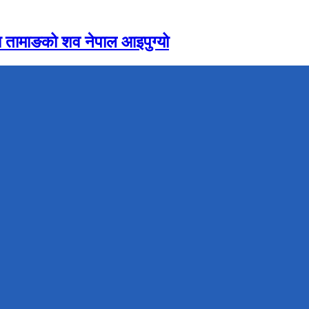
 तामाङको शव नेपाल आइपुग्यो