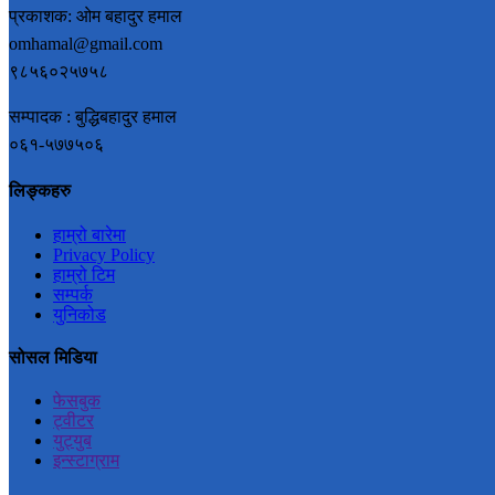
प्रकाशक: ओम बहादुर हमाल
omhamal@gmail.com
९८५६०२५७५८
सम्पादक : बुद्धिबहादुर हमाल
०६१-५७७५०६
लिङ्कहरु
हाम्रो बारेमा
Privacy Policy
हाम्रो टिम
सम्पर्क
युनिकोड
सोसल मिडिया
फेसबुक
ट्वीटर
युट्युब
इन्स्टाग्राम