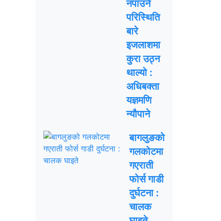
नपाउने
परिस्थिति
बारे
इजलाशमा
कुरा उठ्न
थाल्यो :
अधिबक्ता
यज्ञमणि
न्यौपाने
बागलुङको
गलकोटमा
गएराती
फोर्स गाडी
दुर्घटना :
चालक
घाइते