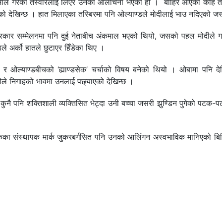
माल गरेको तस्वीरलाई लिएर उनको आलोचना भएको हो । बाहिर आएका केहि तस
को देखिन्छ । हात मिलाएका तस्बिरमा पनि ओल्याण्डले मोदीलाई भाउ नदिएको जस
त पत्रकार सम्मेलनमा पनि दुई नेताबीच अंकमाल भएको थियो, जसको पहल मोदीले 
डले अर्को हातले छुटाएर हिँडेका थिए ।
 ओल्याण्डबीचको ‘ह्याण्डसेक’ चर्चाको विषय बनेको थियो । ओबामा पनि द
ोदीले निगाहको भावमा उनलाई पछ्याएको देखिन्छ ।
कुनै पनि शक्तिशाली व्यक्तिसित भेट्दा उनी बच्चा जसरी झुण्डिन पुगेको पटक-
बुकका संस्थापक मार्क जुकरबर्गसित पनि उनको आलिंगन अस्वभाविक मानिएको बिबि