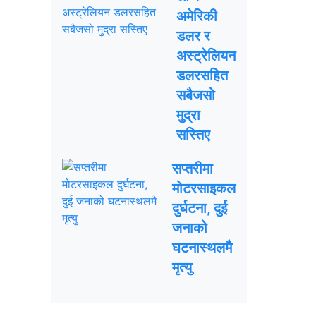
अमेरिकी
डलर र
अस्ट्रेलियन
डलरसहित
सबैजसो
मुद्रा
सस्तिए
सप्तरीमा
मोटरसाइकल
दुर्घटना, दुई
जनाको
घटनास्थलमै
मृत्यु