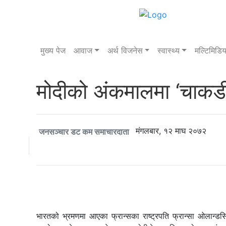
बिहिबार, २१ साउन २०८३
मुख्य पेज
आवाज
अर्थ विजनेस
स्वास्थ्य
मल्टिमिडिय
मोदीको अंकमालमा ‘चाकडी
मंगलबार, १२ माघ २०७२
जनसञ्चार डट कम समाचारदाता
भारतको भ्रमणमा आएका फ्रान्सका राष्ट्रपति फ्रान्सा ओलान्डस