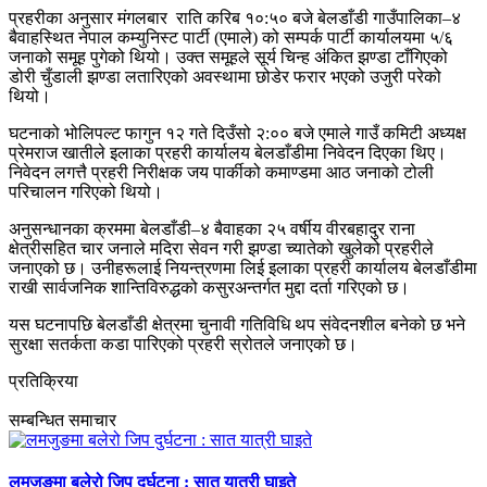
प्रहरीका अनुसार मंगलबार राति करिब १०:५० बजे बेलडाँडी गाउँपालिका–४
बैवाहस्थित नेपाल कम्युनिस्ट पार्टी (एमाले) को सम्पर्क पार्टी कार्यालयमा ५/६
जनाको समूह पुगेको थियो। उक्त समूहले सूर्य चिन्ह अंकित झण्डा टाँगिएको
डोरी चुँडाली झण्डा लतारिएको अवस्थामा छोडेर फरार भएको उजुरी परेको
थियो।
घटनाको भोलिपल्ट फागुन १२ गते दिउँसो २:०० बजे एमाले गाउँ कमिटी अध्यक्ष
प्रेमराज खातीले इलाका प्रहरी कार्यालय बेलडाँडीमा निवेदन दिएका थिए।
निवेदन लगत्तै प्रहरी निरीक्षक जय पार्कीको कमाण्डमा आठ जनाको टोली
परिचालन गरिएको थियो।
अनुसन्धानका क्रममा बेलडाँडी–४ बैवाहका २५ वर्षीय वीरबहादुर राना
क्षेत्रीसहित चार जनाले मदिरा सेवन गरी झण्डा च्यातेको खुलेको प्रहरीले
जनाएको छ। उनीहरूलाई नियन्त्रणमा लिई इलाका प्रहरी कार्यालय बेलडाँडीमा
राखी सार्वजनिक शान्तिविरुद्धको कसुरअन्तर्गत मुद्दा दर्ता गरिएको छ।
यस घटनापछि बेलडाँडी क्षेत्रमा चुनावी गतिविधि थप संवेदनशील बनेको छ भने
सुरक्षा सतर्कता कडा पारिएको प्रहरी स्रोतले जनाएको छ।
प्रतिक्रिया
सम्बन्धित समाचार
लमजुङमा बलेरो जिप दुर्घटना : सात यात्री घाइते