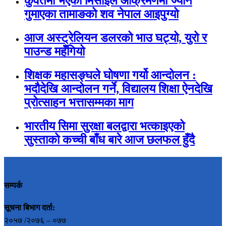
कुवेतमा भएको मिसाइल आक्रमणमा ज्यान
गुमाएका तामाङको शव नेपाल आइपुग्यो
आज अस्ट्रेलियन डलरको भाउ घट्यो, युरो र
पाउन्ड महँगियो
शिक्षक महासङ्घले घोषणा गर्यो आन्दोलन :
भदौदेखि आन्दोलन गर्ने, विद्यालय शिक्षा ऐनदेखि
प्रोत्साहन भत्तासम्मका माग
भारतीय सिमा सुरक्षा बलद्वारा भत्काइएको
सुस्ताको कच्ची बाँध बारे आज छलफल हुँदै
सम्पर्क
सूचना बिभाग दर्ता:
२०५७ /२०७६ – ०७७