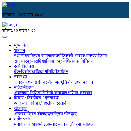
शनिबार, २३ साउन २०८३
शनिबार, २३ साउन २०८३
मुख्य पेज
आवाज
स्थानीय
राष्ट्रिय समाचार
उत्पीडितको आवाज
अन्तरराष्ट्रिय
समाचार
प्रवास
शिक्षा
बिज्ञान/प्रविधि
रोचक बिचित्र
अर्थ विजनेस
बैंक/वित्तीय
आर्थिक गतिविधि
पर्यटन
स्वास्थ्य
जनस्वास्थ्य सरोकार
यौन अनुभूति
यौन तथा प्रजनन्
मल्टिमिडिया
अचम्मको भिडियो
भिडियो समाचार
अडियो समाचार
विचार / विश्लेषण / दस्ताबेज
अन्तरवार्ता
बिचार/विश्लेषण
दस्ताबेज
खेलकुद
अन्तरराष्ट्रिय खेलकुद
राष्ट्रिय खेलकुद
मनोरञ्जन
मनोरञ्जन खबर
मोडल
मनोरञ्जन वार्ता
कला साहित्य