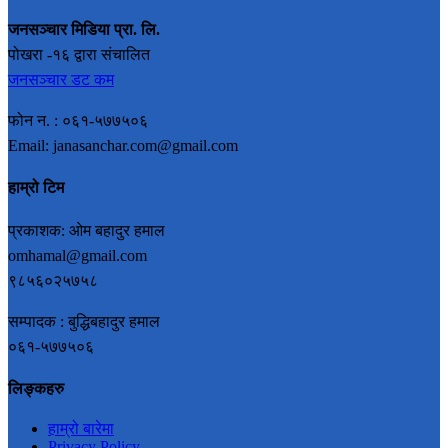
जनसञ्चार मिडिया प्रा. लि.
पोखरा -१६ द्वारा संचालित
जनसञ्चार डट कम
फोन न. : ०६१-५७७५०६
Email: janasanchar.com@gmail.com
हाम्रो टिम
प्रकाशक: ओम बहादुर हमाल
omhamal@gmail.com
९८५६०२५७५८
सम्पादक : बुद्धिबहादुर हमाल
०६१-५७७५०६
लिङ्कहरु
हाम्रो बारेमा
Privacy Policy