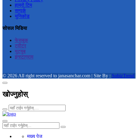
हाम्रो टिम
सम्पर्क
युनिकोड
सोसल मिडिया
फेसबुक
ट्वीटर
युट्युब
इन्स्टाग्राम
© 2026 All right reserved to janasanchar.com | Site By :
SobizTrend
खोज्नुहोस्
मुख्य पेज