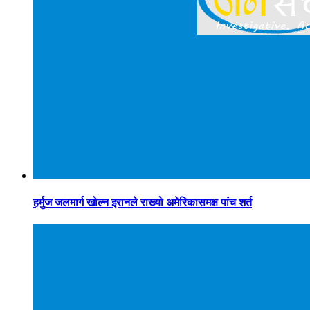
हर्मुज जलमार्ग खोल्न इरानले राख्यो अमेरिकासमक्ष पांच शर्त