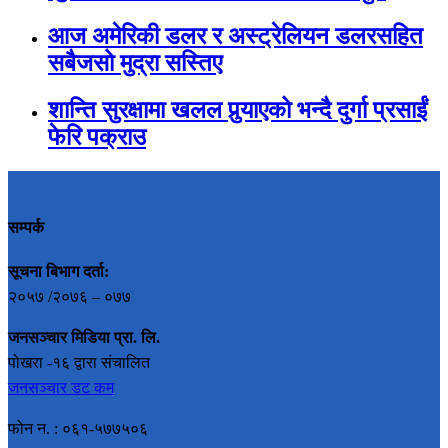
आज अमेरिकी डलर र अस्ट्रेलियन डलरसहित
सबैजसो मुद्रा सस्तिए
शान्ति सुरक्षामा खलल पुर्‍याएको भन्दै दुर्गा प्रसाईं
फेरि पक्राउ
सम्पर्क
सूचना बिभाग दर्ता:
२०५७ /२०७६ – ०७७
जनसञ्चार मिडिया प्रा. लि.
पोखरा -१६ द्वारा संचालित
जनसञ्चार डट कम
फोन न. : ०६१-५७७५०६