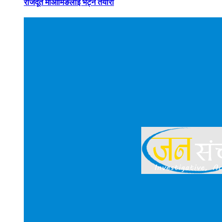
राजदूत माओमिङलाई भेट्ने तयारी