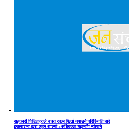
सहकारी पिडितहरुले बचत रकम फिर्ता नपाउने परिस्थिति बारे
इजलाशमा कुरा उठ्न थाल्यो : अधिबक्ता यज्ञमणि न्यौपाने