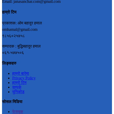
Email: janasanchar.com@gmail.com
हाम्रो टिम
प्रकाशक: ओम बहादुर हमाल
omhamal@gmail.com
९८५६०२५७५८
सम्पादक : बुद्धिबहादुर हमाल
०६१-५७७५०६
लिङ्कहरु
हाम्रो बारेमा
Privacy Policy
हाम्रो टिम
सम्पर्क
युनिकोड
सोसल मिडिया
फेसबुक