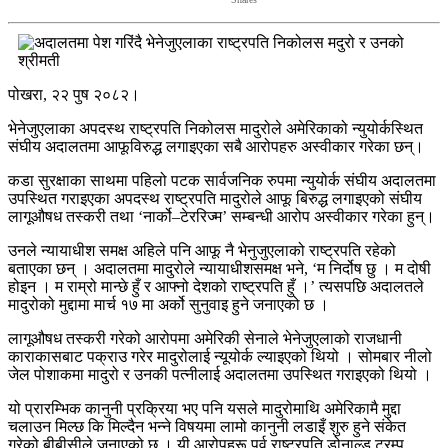
पोखरा, २२ पुष २०८२।
भेनेजुएलाका अपदस्थ राष्ट्रपति निकोलस मादुरोले अमेरिकाको न्युयोर्कस्थित
संघीय अदालतमा आफूविरुद्ध लगाइएका सबै आरोपहरु अस्वीकार गरेका छन्।
कडा सुरक्षाका साथमा पहिलो पटक सार्वजनिक रुपमा न्युयोर्क संघीय अदालतमा
उपस्थित गराइएका अपदस्थ राष्ट्रपति मादुरोले आफू बिरुद्ध लगाइएको संघीय
लागूऔषध तस्करी तथा ‘नार्को–टेररिज्म’ सम्बन्धी आरोप अस्वीकार गरेका हुन्।
उनले न्यायाधीश समक्ष अहिले पनि आफू नै भेनुजुएलाको राष्ट्रपति रहेको
बताएका छन् । अदालतमा मादुरोले न्यायाधीशसमक्ष भने, ‘म निर्दोष छु । म दोषी
होइन । म राम्रो मान्छे हुँ र आफ्नो देशको राष्ट्रपति हुँ ।’ त्यसपछि अदालतले
मादुरोको मुद्दामा मार्च १७ मा अर्को सुनुवाइ हुने जनाएको छ ।
लागूऔषध तस्करी गरेको आरोपमा अमेरिकी सेनाले भेनेजुएलाको राजधानी
काराकासबाट पक्राउ गरेर मादुरोलाई न्यूयोर्क ल्याइएको थियो । सोमबार नीलो
जेल पोशाकमा मादुरो र उनकी पत्नीलाई अदालतमा उपस्थित गराइएको थियो ।
यो प्रारम्भिक कानुनी प्रक्रिया भए पनि यसले मादुरोमाथि अमेरिकामै मुद्दा
चलाउन मिल्छ कि मिल्दैन भन्ने विषयमा लामो कानुनी लडाइँ शुरु हुने संकेत
गरेको बीबीसीले जनाएको छ । यी आरोपहरू पूर्व राष्ट्रपति डोनाल्ड ट्रम्प