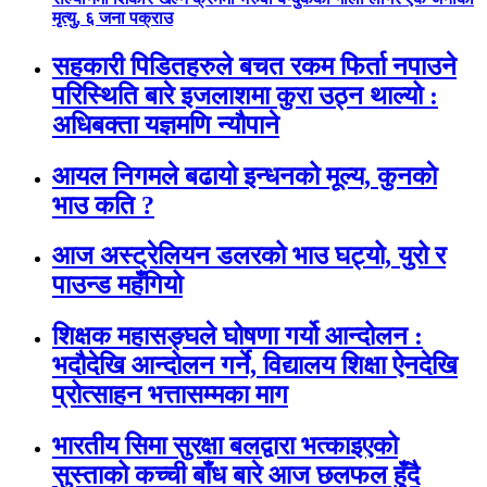
मृत्यु, ६ जना पक्राउ
सहकारी पिडितहरुले बचत रकम फिर्ता नपाउने
परिस्थिति बारे इजलाशमा कुरा उठ्न थाल्यो :
अधिबक्ता यज्ञमणि न्यौपाने
आयल निगमले बढायो इन्धनको मूल्य, कुनकाे
भाउ कति ?
आज अस्ट्रेलियन डलरको भाउ घट्यो, युरो र
पाउन्ड महँगियो
शिक्षक महासङ्घले घोषणा गर्यो आन्दोलन :
भदौदेखि आन्दोलन गर्ने, विद्यालय शिक्षा ऐनदेखि
प्रोत्साहन भत्तासम्मका माग
भारतीय सिमा सुरक्षा बलद्वारा भत्काइएको
सुस्ताको कच्ची बाँध बारे आज छलफल हुँदै