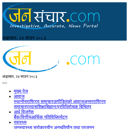
आइतबार, २४ साउन २०८३
आइतबार, २४ साउन २०८३
मुख्य पेज
आवाज
स्थानीय
राष्ट्रिय समाचार
उत्पीडितको आवाज
अन्तरराष्ट्रिय
समाचार
प्रवास
शिक्षा
बिज्ञान/प्रविधि
रोचक बिचित्र
अर्थ विजनेस
बैंक/वित्तीय
आर्थिक गतिविधि
पर्यटन
स्वास्थ्य
जनस्वास्थ्य सरोकार
यौन अनुभूति
यौन तथा प्रजनन्