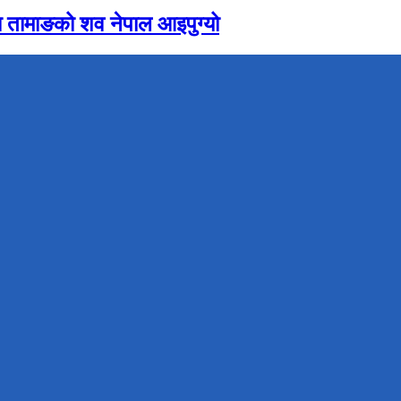
 तामाङको शव नेपाल आइपुग्यो