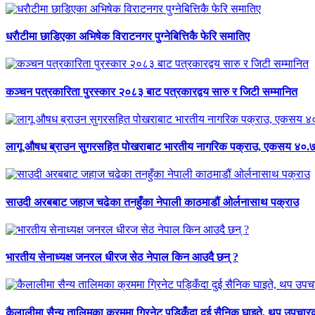
धराैटीमा छाडिएका अभिषेक विराटनगर पुग्नेबित्तिकै फेरि समातिए
कञ्चन पत्रकारिता पुरस्कार २०८३ बाट पत्रकारद्वय सारु र जिटी सम्मानित
लागू औषध ब्राउन सुगरसहित पोखराबाट भारतीय नागरिक पक्राउ, एकसय ४०.७७
साउदी अरबबाट जहाज चढेका तनहुँका नेपाली काठमाडौं ओर्लनासाथ पक्राउ
भारतीय सेनाध्यक्ष जनरल धीरज सेठ नेपाल किन आउदै छन् ?
कैलालीमा सैन्य तालिमका क्रममा ग्रिनेट पड्किँदा दुई सैनिक घाइते, थप उपचार