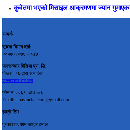
कुवेतमा भएको मिसाइल आक्रमणमा ज्यान गुमाएका
सम्पर्क
सूचना बिभाग दर्ता:
२०५७ /२०७६ – ०७७
जनसञ्चार मिडिया प्रा. लि.
पोखरा -१६ द्वारा संचालित
जनसञ्चार डट कम
फोन न. : ०६१-५७७५०६
Email: janasanchar.com@gmail.com
हाम्रो टिम
प्रकाशक: ओम बहादुर हमाल