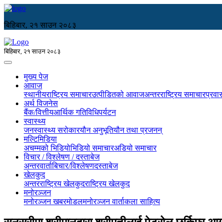
बिहिबार, २१ साउन २०८३
बिहिबार, २१ साउन २०८३
मुख्य पेज
आवाज
स्थानीय
राष्ट्रिय समाचार
उत्पीडितको आवाज
अन्तरराष्ट्रिय समाचार
प्रवा
अर्थ विजनेस
बैंक/वित्तीय
आर्थिक गतिविधि
पर्यटन
स्वास्थ्य
जनस्वास्थ्य सरोकार
यौन अनुभूति
यौन तथा प्रजनन्
मल्टिमिडिया
अचम्मको भिडियो
भिडियो समाचार
अडियो समाचार
विचार / विश्लेषण / दस्ताबेज
अन्तरवार्ता
बिचार/विश्लेषण
दस्ताबेज
खेलकुद
अन्तरराष्ट्रिय खेलकुद
राष्ट्रिय खेलकुद
मनोरञ्जन
मनोरञ्जन खबर
मोडल
मनोरञ्जन वार्ता
कला साहित्य