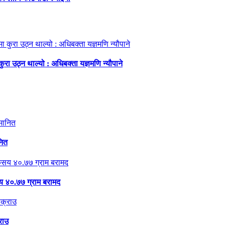
ा उठ्न थाल्यो : अधिबक्ता यज्ञमणि न्यौपाने
नित
 ४०.७७ ग्राम बरामद
राउ