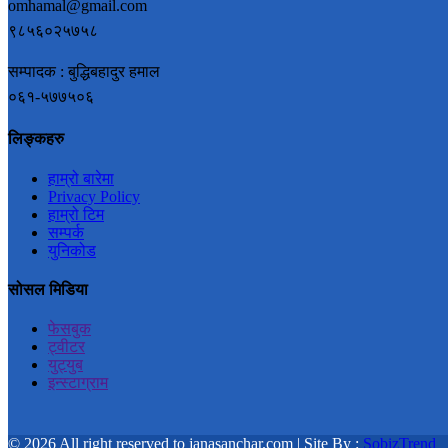
omhamal@gmail.com
९८५६०२५७५८
सम्पादक : बुद्धिबहादुर हमाल
०६१-५७७५०६
लिङ्कहरु
हाम्रो बारेमा
Privacy Policy
हाम्रो टिम
सम्पर्क
युनिकोड
सोसल मिडिया
फेसबुक
ट्वीटर
युट्युब
इन्स्टाग्राम
© 2026 All right reserved to janasanchar.com | Site By :
SobizTrend