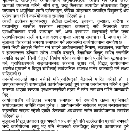
भूकम्पबाट क्षतिग्रस्त आयोजनाको अनुमतिपत्रको अवधि थप तथा सरल
ऋणको व्यवस्था गरिने, सौर्य वायु, उखु मिलबाट उत्पादित छोक्राबाट विद्युत्
उत्पादन र आपूर्तिका लागि प्रोत्साहन, जैविक फोहरबाट उत्पादित विद्युत्लाई थप
प्रोत्साहन गरिने कार्ययोजनामा समावेश गरिएको छ ।
त्यस्तै ढल्केबर–मुजफ्फरपुर, हेटौंडा–ढल्केबर, इनरुवा, कुसाहा, कटैया र
परवानीपुर रक्सौल प्रसारण लाइनका कामलाई सबै निकायले उच्च
प्राथमिकतामा राखी सम्पादन गर्ने, अन्य प्रसारण लाइनलाई समेत उच्च
प्राथमिकतामा राखी वन, वातावरण लगायत समस्या समाधान गर्ने, जग्गा प्राप्ति,
मुआब्जा वितरणको समस्या समाधान गर्ने लक्ष्यसमेत कार्ययोजनामा समावेश छ ।
यस्तै निजी क्षेत्रले निर्माण गर्न चाहने आयोजनालाई निर्माण, सञ्चालन, स्वामित्व
र हस्तान्तरण ढाँचामा समेत अगाडि बढाइने, वैज्ञानिक विद्युत् खरिद रणनीति
अगाडि बढाइने, निजी क्षेत्रले निर्माण गरेका आयोजनाको प्राविधिक मूल्याङ्कन
गर्ने, प्राधिकरणको सङ्गठनात्मक संरचना सुधार गर्ने, विद्युत् आयोजनामा
अवरोध पुर्‍याउने र विद्युत् चोरीलाई सार्वजनिक अपराध मानेर कारबाही गर्ने लक्ष्य
राखिएको छ ।
कार्ययोजनालाई आज बसेको मन्त्रिपरिषद्को बैठकले पारित गरेको हो ।
उपप्रधानमन्त्री रायमाझीले कार्ययोजनालाई पूर्ण रुपमा कार्यान्वयन गरिने र कुनै
समस्या आएका खण्डमा प्रधानमन्त्रीको तहमा नै लगेर समाधान गरिने जानकारी
दिए ।
आयोजनासँग जोडिएका समस्या समाधान गर्न स्थानीय तहमा प्रजिअको
संयोजकत्वमा समिति गठन हुनेछ । आयोजनासँग सरोकार भएका मन्त्रालयका
सहसचिव सदस्य रहेको एकल डेस्कको अवधारणा समेत कार्ययोजनामा समावेश
गरिएको छ ।
मुलुकमा विद्युत् उत्पादन सुरु भएको १०५ वर्ष पुगे पनि उल्लेखनीय प्रगति नभएको
भन्दै कार्ययोजना लागू भए पनि नेपालको जलविद्युत् क्षेत्रमा कायापलट हुने