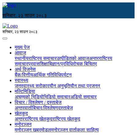
शनिबार, २३ साउन २०८३
शनिबार, २३ साउन २०८३
मुख्य पेज
आवाज
स्थानीय
राष्ट्रिय समाचार
उत्पीडितको आवाज
अन्तरराष्ट्रिय
समाचार
प्रवास
शिक्षा
बिज्ञान/प्रविधि
रोचक बिचित्र
अर्थ विजनेस
बैंक/वित्तीय
आर्थिक गतिविधि
पर्यटन
स्वास्थ्य
जनस्वास्थ्य सरोकार
यौन अनुभूति
यौन तथा प्रजनन्
मल्टिमिडिया
अचम्मको भिडियो
भिडियो समाचार
अडियो समाचार
विचार / विश्लेषण / दस्ताबेज
अन्तरवार्ता
बिचार/विश्लेषण
दस्ताबेज
खेलकुद
अन्तरराष्ट्रिय खेलकुद
राष्ट्रिय खेलकुद
मनोरञ्जन
मनोरञ्जन खबर
मोडल
मनोरञ्जन वार्ता
कला साहित्य