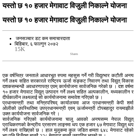
यस्तो छ १० हजार मेगावाट विजुली निकाल्ने योजना
यस्तो छ १० हजार मेगावाट विजुली निकाल्ने योजना
जनसञ्चार डट कम समाचारदाता
बिहिबार, ६ फाल्गुन २०७२
15K
Shares
एक वर्षभित्र जनताले आधारभूत रुपमा महसुस गर्ने गरी विद्युत्भार कटौती अन्त्य
गर्ने लक्ष्य सहित सरकारले राष्ट्रिय ऊर्जा सङ्कट निवारण तथा विद्युत् विकास
दशकसम्बन्धी अवधारणापत्र एवम् कार्ययोजना सार्वजनिक गरेको छ । दश वर्षमा
१० हजार मेगावाट विद्युत् उत्पादन गर्ने लक्ष्य सहित अल्पकालीन, मध्यकालीन र
दीर्घकालीन लक्ष्यलाई सो कार्ययोजनामा समावेश गरिएको छ ।
प्रधानमन्त्री तथा मन्त्रिपरिषद् कार्यालयमा आज प्रधानमन्त्री केपी शर्मा
ओलीको उपस्थितिमा उपप्रधानमन्त्री एवम् ऊर्जामन्त्री टोपबहादुर रायमाझीले
उक्त कार्ययोजना सार्वजनिक गरे ।
सार्वजनिक गरिएको कार्ययोजनामा चालु आवको अन्त्यसम्म नेपाल विद्युत्
प्राधिकरणको केन्द्रीय प्रसारण लाइनमा थप एक हजार ६७ मेगावाट विद्युत् थप
गर्ने लक्ष्य राखिएको छ । हाल मुलुकमा कुल जडित क्षमता ६४८ मेगावाट रहेको
भए पनि हिउँदमा मात्रै २२८ मेगावाट मात्रै उत्पादित भएको छ ।