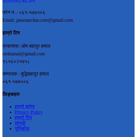
फोन न. : ०६१-५७७५०६
Email: janasanchar.com@gmail.com
हाम्रो टिम
प्रकाशक: ओम बहादुर हमाल
omhamal@gmail.com
९८५६०२५७५८
सम्पादक : बुद्धिबहादुर हमाल
०६१-५७७५०६
लिङ्कहरु
हाम्रो बारेमा
Privacy Policy
हाम्रो टिम
सम्पर्क
युनिकोड