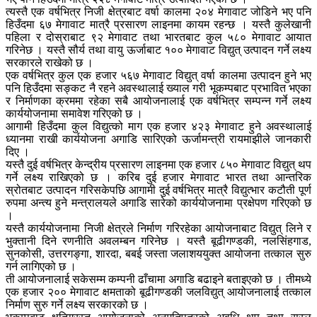
त्यस्तै एक वर्षभित्र निजी क्षेत्रबाट वर्षा कालमा २०४ मेगावाट जोडिने भए पनि
हिउँदमा ६७ मेगावाट मात्रै प्रसारण लाइनमा कायम रहन्छ । यस्तै कुलेखानी
पहिला र दोस्राबाट ९२ मेगावाट तथा भारतबाट कुल ५८० मेगावाट आयात
गरिनेछ । यस्तै सौर्य तथा वायु ऊर्जाबाट १०० मेगावाट विद्युत् उत्पादन गर्ने लक्ष्य
सरकारले राखेको छ ।
एक वर्षभित्र कुल एक हजार ५६७ मेगावाट विद्युत् वर्षा कालमा उत्पादन हुने भए
पनि हिउँदमा सङ्कट नै रहने अवस्थालाई ख्याल गरी भूकम्पबाट प्रभावित भएका
र निर्माणका क्रममा रहेका सबै आयोजनालाई एक वर्षभित्र सम्पन्न गर्ने लक्ष्य
कार्ययोजनामा समावेश गरिएको छ ।
आगामी हिउँदमा कुल विद्युत्को माग एक हजार ४२३ मेगावाट हुने अवस्थालाई
ध्यानमा राखी कार्ययोजना अगाडि सारिएको ऊर्जामन्त्री रायमाझीले जानकारी
दिए ।
यस्तै दुई वर्षभित्र केन्द्रीय प्रसारण लाइनमा एक हजार ८५० मेगावाट विद्युत् थप
गर्ने लक्ष्य राखिएको छ । करिब दुई हजार मेगावाट भारत तथा आन्तरिक
स्रोतबाट उत्पादन गरिसकेपछि आगामी दुई वर्षभित्र मात्रै विद्युत्भार कटौती पूर्ण
रुपमा अन्त्य हुने मन्त्रालयले अगाडि सारेको कार्ययोजनामा प्रक्षेपण गरिएको छ
।
यस्तै कार्ययोजनामा निजी क्षेत्रले निर्माण गरिरहेका आयोजनाबाट विद्युत् लिने र
भुक्तानी दिने रणनीति अवलम्बन गरिनेछ । यस्तै बूढीगण्डकी, नलसिंहगाड,
सुनकोसी, उत्तरगङ्गा, शारदा, बबई जस्ता जलाशययुक्त आयोजना तत्काल सुरु
गर्न लागिएको छ ।
ती आयोजनालाई सकेसम्म कम्पनी ढाँचामा अगाडि बढाइने बताइएको छ । तीमध्ये
एक हजार २०० मेगावाट क्षमताको बूढीगण्डकी जलविद्युत् आयोजनालाई तत्काल
निर्माण सुरु गर्ने लक्ष्य सरकारको छ ।