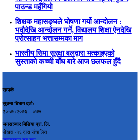
पाउन्ड महँगियो
शिक्षक महासङ्घले घोषणा गर्यो आन्दोलन :
भदौदेखि आन्दोलन गर्ने, विद्यालय शिक्षा ऐनदेखि
प्रोत्साहन भत्तासम्मका माग
भारतीय सिमा सुरक्षा बलद्वारा भत्काइएको
सुस्ताको कच्ची बाँध बारे आज छलफल हुँदै
सम्पर्क
सूचना बिभाग दर्ता:
२०५७ /२०७६ – ०७७
जनसञ्चार मिडिया प्रा. लि.
पोखरा -१६ द्वारा संचालित
जनसञ्चार डट कम