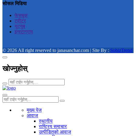
सोसल मिडिया
फेसबुक
ट्वीटर
युट्युब
इन्स्टाग्राम
© 2026 All right reserved to janasanchar.com | Site By :
SobizTrend
खोज्नुहोस्
मुख्य पेज
आवाज
स्थानीय
राष्ट्रिय समाचार
उत्पीडितको आवाज