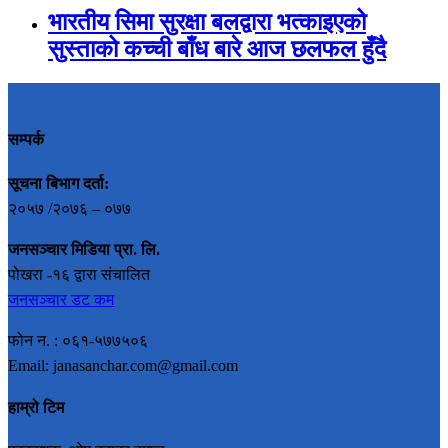
भारतीय सिमा सुरक्षा बलद्वारा भत्काइएको
सुस्ताको कच्ची बाँध बारे आज छलफल हुँदै
सम्पर्क
सूचना बिभाग दर्ता:
२०५७ /२०७६ – ०७७
जनसञ्चार मिडिया प्रा. लि.
पोखरा -१६ द्वारा संचालित
जनसञ्चार डट कम
फोन न. : ०६१-५७७५०६
Email: janasanchar.com@gmail.com
हाम्रो टिम