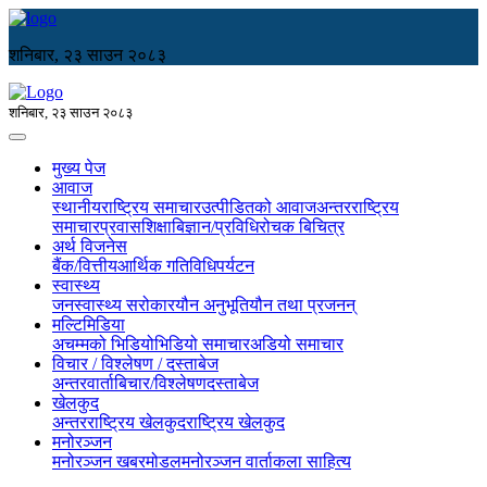
शनिबार, २३ साउन २०८३
शनिबार, २३ साउन २०८३
मुख्य पेज
आवाज
स्थानीय
राष्ट्रिय समाचार
उत्पीडितको आवाज
अन्तरराष्ट्रिय
समाचार
प्रवास
शिक्षा
बिज्ञान/प्रविधि
रोचक बिचित्र
अर्थ विजनेस
बैंक/वित्तीय
आर्थिक गतिविधि
पर्यटन
स्वास्थ्य
जनस्वास्थ्य सरोकार
यौन अनुभूति
यौन तथा प्रजनन्
मल्टिमिडिया
अचम्मको भिडियो
भिडियो समाचार
अडियो समाचार
विचार / विश्लेषण / दस्ताबेज
अन्तरवार्ता
बिचार/विश्लेषण
दस्ताबेज
खेलकुद
अन्तरराष्ट्रिय खेलकुद
राष्ट्रिय खेलकुद
मनोरञ्जन
मनोरञ्जन खबर
मोडल
मनोरञ्जन वार्ता
कला साहित्य