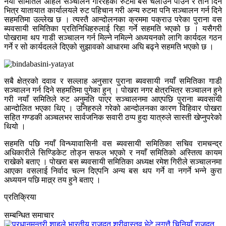
नयाँ समितिले अहिले सञ्चालन गरिरहेको रुटमा बस चलाउन पाउने र तीन दिन
भित्र यातायात कार्यालयले रुट पहिचान गरी अन्य रुटमा पनि सञ्चालन गर्न दिने
सहमतिमा उल्लेख छ । त्यस्तै आन्दोलनका क्रममा पक्राउ परेका पुराना वस
ब्यवसायी समितिका प्रतिनिधिहरुलाई रिहा गर्ने सहमति भएको छ । यसैगरी
पोखरामा थप गाडी सञ्चालन गर्न मिल्ने नमिल्ने अध्ययनको लागि कार्यदल गठन
गर्ने र सो कार्यदलले दिएको सुझावको आधारमा अघि बढ्ने सहमति भएको छ ।
सबै क्षेत्रको दवाव र सल्लाह अनुसार पुराना ब्यवसायी नयाँ समितिका गाडी
सञ्चालन गर्न दिने सहमतिमा पुगेका हुन् । पोखरा नगर क्षेत्रभित्र सञ्चालन हुने
गरी नयाँ समितिले रुट अनुमति पाएर सञ्चालनमा आएपछि पुराना ब्यवसायी
आन्दोलित भएका थिए । उनिहरुले गरेको आन्दोलनका कारण विहिवार पोखरा
सहित गण्डकी अञ्चलभर सार्वजनिक सवारी ठप्प हुदा यात्रुले सास्ती खेप्नुपरेको
थियो ।
सहमति पछि नयाँ विन्ध्यावासिनी वस ब्यवसायी समितिका सचिव रामचन्द्र
अधिकारीले सिण्डिकेट तोड्न सफल भएको र नयाँ समितिको अस्तित्व कायम
राखेको बताए । पोखरा बस ब्यवसायी समितिका अध्यक्ष रमेश गिरीले सञ्चालनमा
आएका वसलाई निर्वाद चल्न दिएपनि अन्य बस थप गर्ने वा नगर्ने भन्ने कुरा
अध्ययन पछि मात्र्र तय हुने बताए ।
प्रतिक्रिया
सम्बन्धित समाचार