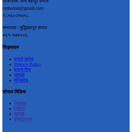
प्रकाशक: ओम बहादुर हमाल
omhamal@gmail.com
९८५६०२५७५८
सम्पादक : बुद्धिबहादुर हमाल
०६१-५७७५०६
लिङ्कहरु
हाम्रो बारेमा
Privacy Policy
हाम्रो टिम
सम्पर्क
युनिकोड
सोसल मिडिया
फेसबुक
ट्वीटर
युट्युब
इन्स्टाग्राम