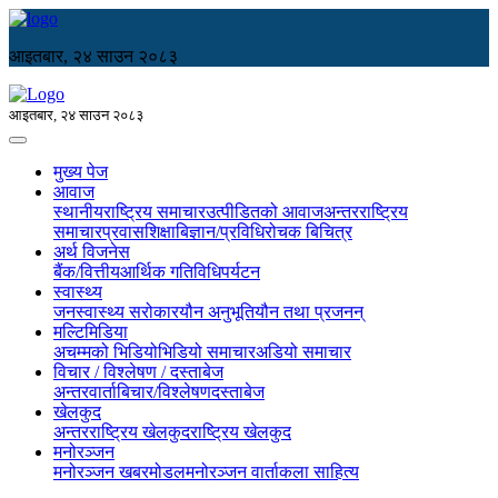
आइतबार, २४ साउन २०८३
आइतबार, २४ साउन २०८३
मुख्य पेज
आवाज
स्थानीय
राष्ट्रिय समाचार
उत्पीडितको आवाज
अन्तरराष्ट्रिय
समाचार
प्रवास
शिक्षा
बिज्ञान/प्रविधि
रोचक बिचित्र
अर्थ विजनेस
बैंक/वित्तीय
आर्थिक गतिविधि
पर्यटन
स्वास्थ्य
जनस्वास्थ्य सरोकार
यौन अनुभूति
यौन तथा प्रजनन्
मल्टिमिडिया
अचम्मको भिडियो
भिडियो समाचार
अडियो समाचार
विचार / विश्लेषण / दस्ताबेज
अन्तरवार्ता
बिचार/विश्लेषण
दस्ताबेज
खेलकुद
अन्तरराष्ट्रिय खेलकुद
राष्ट्रिय खेलकुद
मनोरञ्जन
मनोरञ्जन खबर
मोडल
मनोरञ्जन वार्ता
कला साहित्य