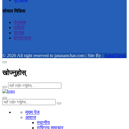
सोसल मिडिया
फेसबुक
ट्वीटर
युट्युब
इन्स्टाग्राम
© 2026 All right reserved to janasanchar.com | Site By :
SobizTrend
खोज्नुहोस्
मुख्य पेज
आवाज
स्थानीय
राष्ट्रिय समाचार