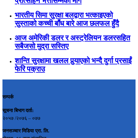
प्रोत्साहन भत्तासम्मका माग
भारतीय सिमा सुरक्षा बलद्वारा भत्काइएको
सुस्ताको कच्ची बाँध बारे आज छलफल हुँदै
आज अमेरिकी डलर र अस्ट्रेलियन डलरसहित
सबैजसो मुद्रा सस्तिए
शान्ति सुरक्षामा खलल पुर्‍याएको भन्दै दुर्गा प्रसाईं
फेरि पक्राउ
सम्पर्क
सूचना बिभाग दर्ता:
२०५७ /२०७६ – ०७७
जनसञ्चार मिडिया प्रा. लि.