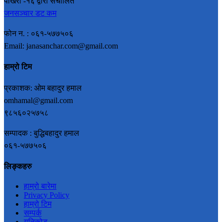
पोखरा -१६ द्वारा संचालित
जनसञ्चार डट कम
फोन न. : ०६१-५७७५०६
Email: janasanchar.com@gmail.com
हाम्रो टिम
प्रकाशक: ओम बहादुर हमाल
omhamal@gmail.com
९८५६०२५७५८
सम्पादक : बुद्धिबहादुर हमाल
०६१-५७७५०६
लिङ्कहरु
हाम्रो बारेमा
Privacy Policy
हाम्रो टिम
सम्पर्क
युनिकोड