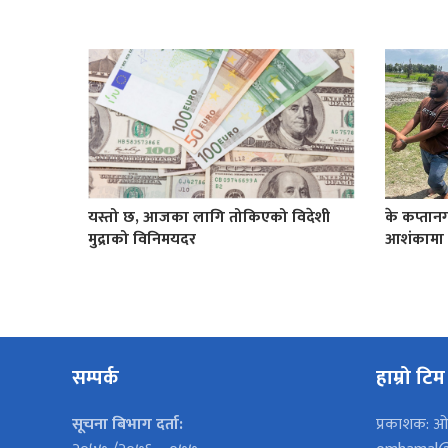
यस्तो छ, आजका लागि तोकिएको विदेशी
के कप्तान
मुद्राको विनिमयदर
आशंकामा च
सम्पर्क
हाम्रो टिम
सूचना बिभाग दर्ता:
प्रकाशक: ओ