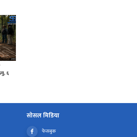
ा
यु, ६
सोसल मिडिया
फेसबुक