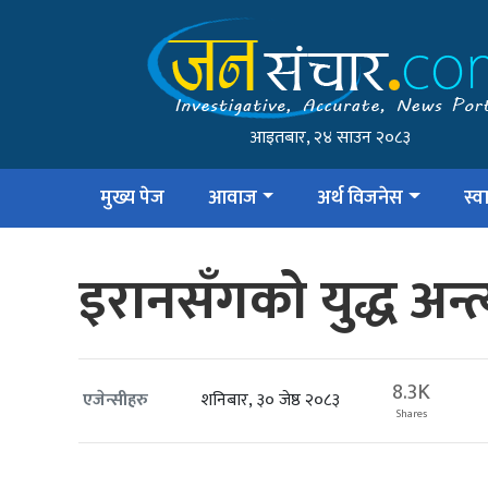
आइतबार, २४ साउन २०८३
मुख्य पेज
आवाज
अर्थ विजनेस
स्वा
इरानसँगको युद्ध अन्त
8.3K
शनिबार, ३० जेष्ठ २०८३
एजेन्सीहरु
Shares