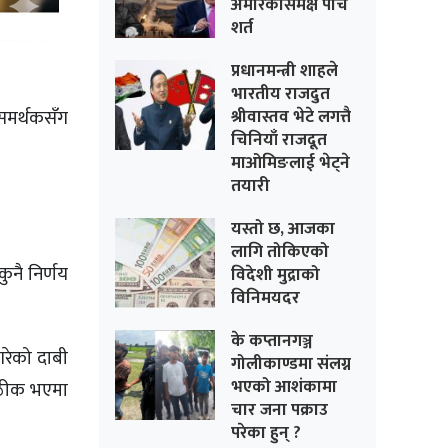
अमेरिकासमक्ष पांच
शर्त
प्रधानमन्त्री शाहले
भारतीय राजदुत
 समर्थकसँग
श्रीवास्तव भेटे लगत्तै
चिनियाँ राजदूत
माओमिङलाई भेट्ने
तयारी
यस्तो छ, आजका
लागि तोकिएको
ुनै निर्णय
विदेशी मुद्राको
विनिमयदर
के कप्तानगञ्ज
गरेको दाबी
गोलीकाण्डमा संलग्न
भएको आशंकामा
ा ठीक भएमा
चार जना पक्राउ
परेका हुन् ?