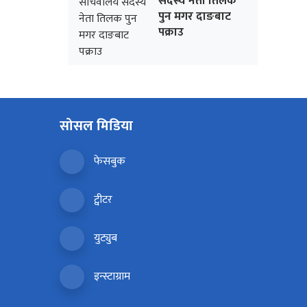
सदस्य नेता तिलक
पुन मगर दाङबाट
पक्राउ
सोसल मिडिया
फेसबुक
ट्वीटर
युट्युब
इन्स्टाग्राम