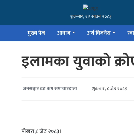
शुक्रबार, २२ साउन २०८३
मुख्य पेज
आवाज
अर्थ विजनेस
स्वा
इलामका युवाको क्रोए
शुक्रबार, ८ जेष्ठ २०८३
जनसञ्चार डट कम समाचारदाता
पोखरा,८ जेठ २०८३।