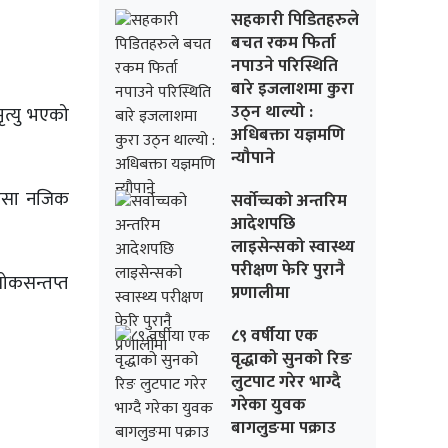
सहकारी पिडितहरुले
बचत रकम फिर्ता
नपाउने परिस्थिति
बारे इजलाशमा कुरा
उठ्न थाल्यो :
ृत्यु भएको
अधिबक्ता यज्ञमणि
न्यौपाने
ारेसा नजिक
सर्वोच्चको अन्तरिम
आदेशपछि
लाइसेन्सको स्वास्थ्य
परीक्षण फेरि पुरानै
शोकसन्तप्त
प्रणालीमा
८९ वर्षीया एक
वृद्धाको सुनको रिङ
लुटपाट गरेर भाग्दै
गरेका युवक
बागलुङमा पक्राउ