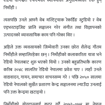
रेडियो वागेश्वरी एफएमको स्थापनाको अगुवामध्येका एक हुन्
निर्माेही ।
त्यसपछि उनले आफ्नै वेब मल्टिट्रयाक रेकर्डिङ स्टुडियो र वेब
एड्भरटाइजिङ प्रालि सञ्चालन गरेर संगीत तथा विज्ञापनको
उत्पादनको व्यावसायिक काम पनि गरेका थिए ।
अहिले उक्त व्यवसायको जिम्मेवारी उनका छोरा शैलेन्द्र गौतम
निर्माेहीले सम्हालिरहेका छन् । निर्माेहीको कलाकारिता यात्रा भने
रेडियो नेपालबाट शुरु भएको थियो । उनको बहुप्रतिभाकै कारण
करिब २०४८ सालतिर रेडियो नेपालमा प्रवेश पाए । त्यहाँ उनले
वाद्यवादन, गायन, समाचार वाचनसम्म गरे । पछि २०५० सालमा
रेडियो नेपालको सुर्खेत प्रशारण केन्द्र सञ्चालनमा ल्याउँदा उनलाई
पनि उक्त केन्द्रमा खटाइयो ।
निर्मोहीको योगदानलाई कदर गर्दै २०७३–०७४ मा नेपाल