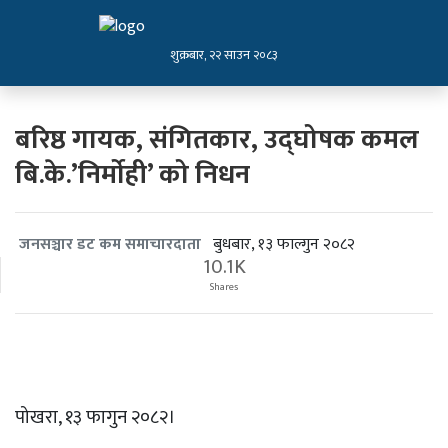
शुक्रबार, २२ साउन २०८३
बरिष्ठ गायक, संगितकार, उद्घोषक कमल
बि.के.’निर्माेही’ को निधन
बुधबार, १३ फाल्गुन २०८२
जनसञ्चार डट कम समाचारदाता
10.1K
Shares
पोखरा, १३ फागुन २०८२।