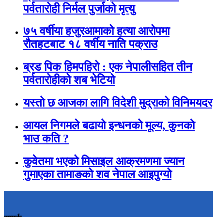
पर्वतारोही निर्मल पुर्जाको मृत्यु
७५ वर्षीया हजुरआमाको हत्या आरोपमा
रौतहटबाट १८ वर्षीय नाति पक्राउ
ब्रड पिक हिमपहिरो : एक नेपालीसहित तीन
पर्वतारोहीको शब भेटियो
यस्तो छ आजका लागि विदेशी मुद्राको विनिमयदर
आयल निगमले बढायो इन्धनको मूल्य, कुनकाे
भाउ कति ?
कुवेतमा भएको मिसाइल आक्रमणमा ज्यान
गुमाएका तामाङको शव नेपाल आइपुग्यो