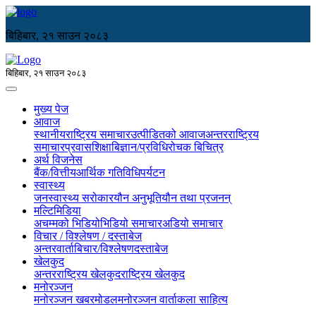
बिहिबार, २१ साउन २०८३
बिहिबार, २१ साउन २०८३
मुख्य पेज
आवाज
स्थानीय
राष्ट्रिय समाचार
उत्पीडितको आवाज
अन्तरराष्ट्रिय
समाचार
प्रवास
शिक्षा
बिज्ञान/प्रविधि
रोचक बिचित्र
अर्थ विजनेस
बैंक/वित्तीय
आर्थिक गतिविधि
पर्यटन
स्वास्थ्य
जनस्वास्थ्य सरोकार
यौन अनुभूति
यौन तथा प्रजनन्
मल्टिमिडिया
अचम्मको भिडियो
भिडियो समाचार
अडियो समाचार
विचार / विश्लेषण / दस्ताबेज
अन्तरवार्ता
बिचार/विश्लेषण
दस्ताबेज
खेलकुद
अन्तरराष्ट्रिय खेलकुद
राष्ट्रिय खेलकुद
मनोरञ्जन
मनोरञ्जन खबर
मोडल
मनोरञ्जन वार्ता
कला साहित्य