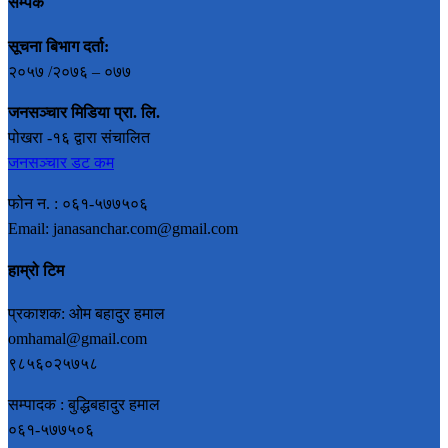
सम्पर्क
सूचना बिभाग दर्ता:
२०५७ /२०७६ – ०७७
जनसञ्चार मिडिया प्रा. लि.
पोखरा -१६ द्वारा संचालित
जनसञ्चार डट कम
फोन न. : ०६१-५७७५०६
Email: janasanchar.com@gmail.com
हाम्रो टिम
प्रकाशक: ओम बहादुर हमाल
omhamal@gmail.com
९८५६०२५७५८
सम्पादक : बुद्धिबहादुर हमाल
०६१-५७७५०६