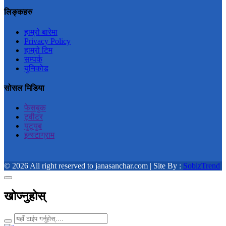
लिङ्कहरु
हाम्रो बारेमा
Privacy Policy
हाम्रो टिम
सम्पर्क
युनिकोड
सोसल मिडिया
फेसबुक
ट्वीटर
युट्युब
इन्स्टाग्राम
© 2026 All right reserved to janasanchar.com | Site By :
SobizTrend
खोज्नुहोस्