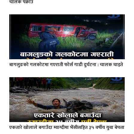
चालक पक्राउ
बागलुङको गलकोटमा गएराती फोर्स गाडी दुर्घटना : चालक घाइते
एकतारे खोलाले बगाउँदा म्याग्दीमा भैंसीसहित ३५ वर्षीय युवा बेपत्ता