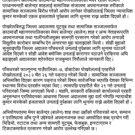
तात्कालिन अवस्थामा काठमाण्डौ महानगरपालिकाको मेयर रहेका वर्तमान
प्रधानमन्त्री बालेन्द्र शाहलाई सामाजिक संजालमा अपमानजनक तरीकाले
सामाजिक सञ्जालमा बिरोध गरेको आरोप लागेका पोखरेललाई जिल्ला न्यायाधिश
कुमार मास्केको एकल इजलाशले पुर्पक्षका लागि थुनामा राख्न आदेश दिएको हो।
पोखरेलबिरुद्ध जिल्ला अदालतमा युट्युब तथा सामाजिक सञ्जालमार्फत
काठमाडौं महानगरपालिकाका मेयर बालेन्द्र (बालेन) शाह र अन्य नेताहरूप्रति
अपमानजनक तथा गालीगलौजयुक्त सामग्री प्रसारण गरेको आरोप लगाउदै
विद्युतीय कारोबार सम्बन्धि ऐन अन्तरगत मुद्दा चलाइएको थियो। सोही मुद्दाको
सुनुवाइपछि जिल्ला अदालत पाँचथरले उनलाई पुर्पक्षका लागि थुनामा पठाउने
आदेश दिएको र सोही आदेश बमोजिम उनलाई कारागार पठाउने प्रक्रिया अघि
बढाइएको अदालतका श्रेस्तेदार राजकुमार निरौलाले जानकारी दिए।
पाँचथरको फाल्गुनन्द गाउँपालिका–७, डोबाटेका पोखरेललाई प्रहरीले
पोखरेललाई २०८२ चैत २६ गते पक्राउ गरेको थियो। सामाजिक सञ्जालमा
अभिव्यक्ति दिएका कारण पक्राउ परेको विषय सार्वजनिक भएपछि देशका विभिन्न
स्थानमा विरोध प्रदर्शन भएका थिए। त्यसपछि प्रहरीले चैत २९ गते उनलाई
परिवारको जिम्मा लगाएको थियो। यद्यपि, सरकारी वकिलको कार्यालयले प्रहरी
अनुसन्धान प्रतिवेदनका आधारमा जिल्ला अदालतमा मुद्दा दर्ता गरेपछि न्यायाधीश
कुमार मास्केको इजलासले उनलाई पुर्पक्षका लागि थुनामा राख्ने आदेश दिएको हो।
अभियोगपत्रमा मेयर बालेन्द्र (बालेन) शाह तथा उहाँको परिवारको मान, सम्मान
र प्रतिष्ठामा आँच पुग्ने उद्देश्यले अपमानजनक तथा अमर्यादित शब्द प्रयोग गरी
भिडियो, स्टाटस तथा अन्य सामग्री युट्युब, फेसबुक, इन्स्टाग्राम र
टिकटकमार्फत प्रसारण गरेको आरोप उल्लेख गरिएको छ।