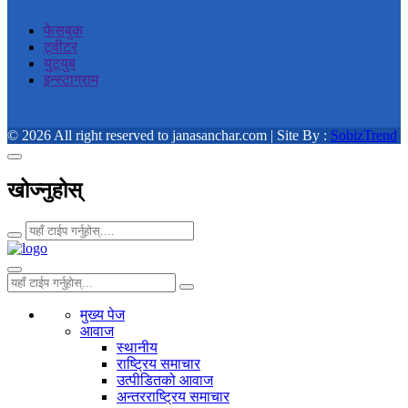
फेसबुक
ट्वीटर
युट्युब
इन्स्टाग्राम
© 2026 All right reserved to janasanchar.com | Site By :
SobizTrend
खोज्नुहोस्
मुख्य पेज
आवाज
स्थानीय
राष्ट्रिय समाचार
उत्पीडितको आवाज
अन्तरराष्ट्रिय समाचार