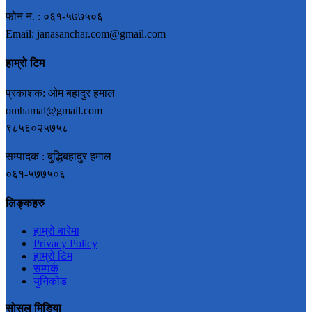
फोन न. : ०६१-५७७५०६
Email: janasanchar.com@gmail.com
हाम्रो टिम
प्रकाशक: ओम बहादुर हमाल
omhamal@gmail.com
९८५६०२५७५८
सम्पादक : बुद्धिबहादुर हमाल
०६१-५७७५०६
लिङ्कहरु
हाम्रो बारेमा
Privacy Policy
हाम्रो टिम
सम्पर्क
युनिकोड
सोसल मिडिया