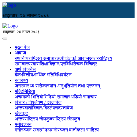
आइतबार, २४ साउन २०८३
आइतबार, २४ साउन २०८३
मुख्य पेज
आवाज
स्थानीय
राष्ट्रिय समाचार
उत्पीडितको आवाज
अन्तरराष्ट्रिय
समाचार
प्रवास
शिक्षा
बिज्ञान/प्रविधि
रोचक बिचित्र
अर्थ विजनेस
बैंक/वित्तीय
आर्थिक गतिविधि
पर्यटन
स्वास्थ्य
जनस्वास्थ्य सरोकार
यौन अनुभूति
यौन तथा प्रजनन्
मल्टिमिडिया
अचम्मको भिडियो
भिडियो समाचार
अडियो समाचार
विचार / विश्लेषण / दस्ताबेज
अन्तरवार्ता
बिचार/विश्लेषण
दस्ताबेज
खेलकुद
अन्तरराष्ट्रिय खेलकुद
राष्ट्रिय खेलकुद
मनोरञ्जन
मनोरञ्जन खबर
मोडल
मनोरञ्जन वार्ता
कला साहित्य