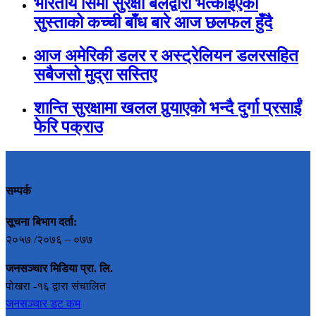
भारतीय सिमा सुरक्षा बलद्वारा भत्काइएको
सुस्ताको कच्ची बाँध बारे आज छलफल हुँदै
आज अमेरिकी डलर र अस्ट्रेलियन डलरसहित
सबैजसो मुद्रा सस्तिए
शान्ति सुरक्षामा खलल पुर्‍याएको भन्दै दुर्गा प्रसाईं
फेरि पक्राउ
सम्पर्क
सूचना बिभाग दर्ता:
२०५७ /२०७६ – ०७७
जनसञ्चार मिडिया प्रा. लि.
पोखरा -१६ द्वारा संचालित
जनसञ्चार डट कम