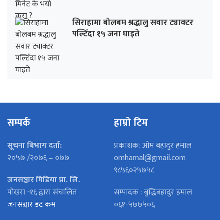
सिराहामा बोलबम श्रद्धालु सवार ट्याक्टर
पल्टिँदा १५ जना घाइते
सम्पर्क
हाम्रो टिम
सूचना बिभाग दर्ता:
प्रकाशक: ओम बहादुर हमाल
२०५७ /२०७६ – ०७७
omhamal@gmail.com
९८५६०२५७५८
जनसञ्चार मिडिया प्रा. लि.
पोखरा -१६ द्वारा संचालित
सम्पादक : बुद्धिबहादुर हमाल
जनसञ्चार डट कम
०६१-५७७५०६