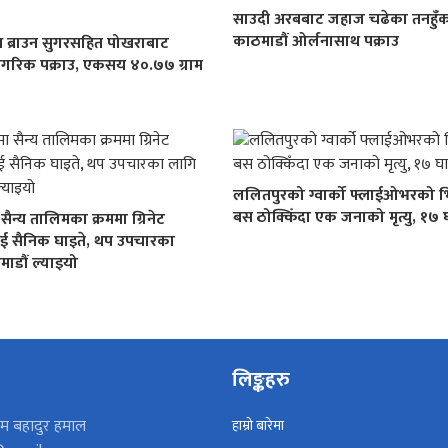
साउदी अरबबाट जहाज चढेका तनहुँक
काठमाडौं ओर्लनासाथ पक्राउ
 ब्राउन सुगरसहित पोखराबाट
गरिक पक्राउ, एकसय ४०.७७ ग्राम
ललितपुरको ग्वार्को फ्लाईओभरको भि
बस ठोक्किँदा एक जनाको मृत्यु, १७ 
ैन्य तालिमका क्रममा ग्रिनेट
दुई सैनिक घाइते, थप उपचारका
ाडौं ल्याइयो
लिङ्कहरु
म बहादुर हमाल
हाम्रो बारेमा