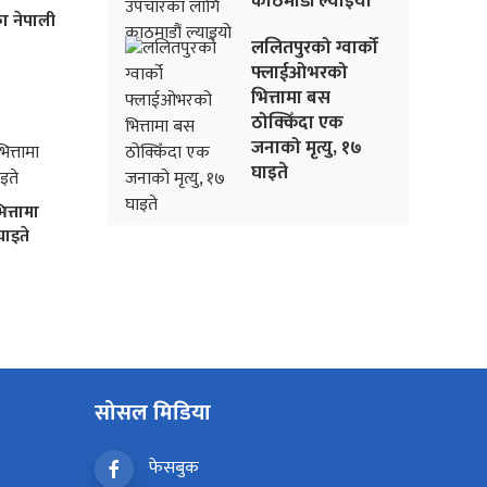
काठमाडौं ल्याइयो
ा नेपाली
ललितपुरको ग्वार्को
फ्लाईओभरको
भित्तामा बस
ठोक्किँदा एक
जनाको मृत्यु, १७
घाइते
त्तामा
घाइते
सोसल मिडिया
फेसबुक