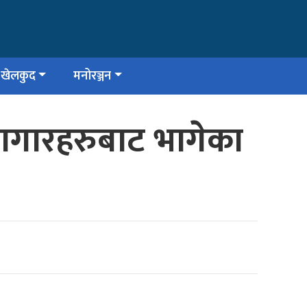
खेलकुद
मनोरञ्जन
ागारहरुबाट भागेका