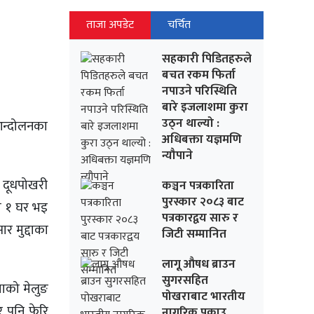
ताजा अपडेट
चर्चित
सहकारी पिडितहरुले
बचत रकम फिर्ता
नपाउने परिस्थिति
बारे इजलाशमा कुरा
उठ्न थाल्यो :
 आन्दोलनका
अधिबक्ता यज्ञमणि
न्यौपाने
ो दूधपोखरी
कञ्चन पत्रकारिता
पुरस्कार २०८३ बाट
का १ घर भइ
पत्रकारद्वय सारु र
र मुद्दाका
जिटी सम्मानित
लागू औषध ब्राउन
सुगरसहित
खाको मेलुङ
पोखराबाट भारतीय
र पनि फेरि
नागरिक पक्राउ,