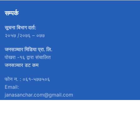
सम्पर्क
सूचना बिभाग दर्ता:
२०५७ /२०७६ – ०७७
जनसञ्चार मिडिया प्रा. लि.
पोखरा -१६ द्वारा संचालित
जनसञ्चार डट कम
फोन न. : ०६१-५७७५०६
Email:
janasanchar.com@gmail.com
हाम्रो टिम
प्रकाशक: ओम बहादुर हमाल
omhamal@gmail.com
९८५६०२५७५८