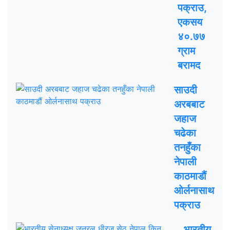
पक्राउ,
एकसय
४०.७७
ग्राम
बरामद
साउदी
अरबबाट
जहाज
चढेका
तनहुँका
नेपाली
काठमाडौं
ओर्लनासाथ
पक्राउ
भारतीय