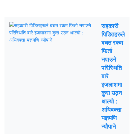
ताजा अपडेट
चर्चित
सहकारी
पिडितहरुले
बचत रकम
फिर्ता
नपाउने
परिस्थिति
बारे
इजलाशमा
कुरा उठ्न
थाल्यो :
अधिबक्ता
यज्ञमणि
न्यौपाने