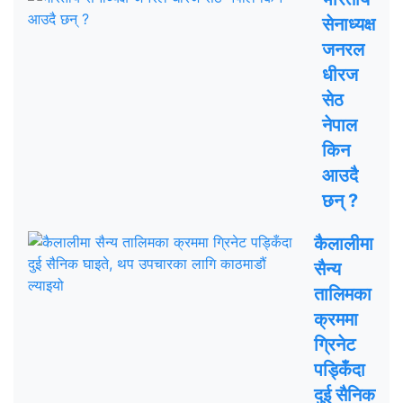
सेनाध्यक्ष
जनरल
धीरज
सेठ
नेपाल
किन
आउदै
छन् ?
कैलालीमा
सैन्य
तालिमका
क्रममा
ग्रिनेट
पड्किँदा
दुई सैनिक