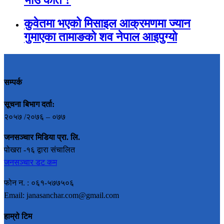
भाउ कति ?
कुवेतमा भएको मिसाइल आक्रमणमा ज्यान
गुमाएका तामाङको शव नेपाल आइपुग्यो
सम्पर्क
सूचना बिभाग दर्ता:
२०५७ /२०७६ – ०७७
जनसञ्चार मिडिया प्रा. लि.
पोखरा -१६ द्वारा संचालित
जनसञ्चार डट कम
फोन न. : ०६१-५७७५०६
Email: janasanchar.com@gmail.com
हाम्रो टिम