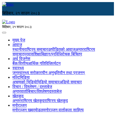
बिहिबार, २१ साउन २०८३
बिहिबार, २१ साउन २०८३
मुख्य पेज
आवाज
स्थानीय
राष्ट्रिय समाचार
उत्पीडितको आवाज
अन्तरराष्ट्रिय
समाचार
प्रवास
शिक्षा
बिज्ञान/प्रविधि
रोचक बिचित्र
अर्थ विजनेस
बैंक/वित्तीय
आर्थिक गतिविधि
पर्यटन
स्वास्थ्य
जनस्वास्थ्य सरोकार
यौन अनुभूति
यौन तथा प्रजनन्
मल्टिमिडिया
अचम्मको भिडियो
भिडियो समाचार
अडियो समाचार
विचार / विश्लेषण / दस्ताबेज
अन्तरवार्ता
बिचार/विश्लेषण
दस्ताबेज
खेलकुद
अन्तरराष्ट्रिय खेलकुद
राष्ट्रिय खेलकुद
मनोरञ्जन
मनोरञ्जन खबर
मोडल
मनोरञ्जन वार्ता
कला साहित्य