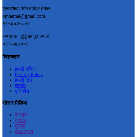
प्रकाशक: ओम बहादुर हमाल
omhamal@gmail.com
९८५६०२५७५८
सम्पादक : बुद्धिबहादुर हमाल
०६१-५७७५०६
लिङ्कहरु
हाम्रो बारेमा
Privacy Policy
हाम्रो टिम
सम्पर्क
युनिकोड
सोसल मिडिया
फेसबुक
ट्वीटर
युट्युब
इन्स्टाग्राम