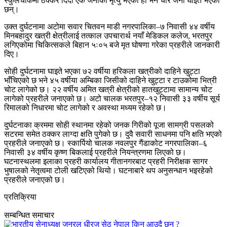
स्कुलचोकमा ठक्कर दिँदा एक जनाको मृत्यु भएको हो भने चार जना घाइते भएका
छन्।
उक्त दुर्घटनामा अटोमा सवार चितवन माडी नगरपालिका–७ निवासी ४४ वर्षीय
मिनबहादुर खत्री क्षेत्रीलाई तत्काल उपचारार्थ नयाँ मेडिकल कलेज, भरतपुर
लगिएकोमा चिकित्सकले बिहान ५ः०५ बजे मृत घोषणा गरेका प्रहरीले जानकारी
दिए।
सोही दुर्घटनामा घाइते भएका ७२ वर्षीया हरिकला खत्रीको दाहिने खुट्टा
भाँचिएको छ भने ४५ वर्षीया अम्बिका जिसीको दाहिने खुट्टा र टाउकोमा भित्री
चोट लागेको छ। २२ वर्षीय अमित खत्री क्षेत्रीको हातखुट्टामा सामान्य चोट
लागेको प्रहरीले जनाएको छ। अटो चालक भरतपुर–१२ निवासी ३३ वर्षीय सूर्य
रिमालको निधारमा चोट लागेको र अवस्था मध्यम रहेको छ।
दुर्घटनाका क्रममा सोही स्थानमा रहेको जनक गिरीको पूजा सामग्री पसलको
सटरमा समेत ठक्कर लाग्दा क्षति पुगेको छ। दुवै सवारी साधनमा पनि क्षति भएको
प्रहरीले जनाएको छ। स्कार्पियो चालक नवलपुर गैंडाकोट नगरपालिका–६
निवासी ३४ वर्षीय कृष्ण बिकलाई प्रहरीले नियन्त्रणमा लिएको छ।
घटनास्थलमा इलाका प्रहरी कार्यालय गीतानगरबाट प्रहरी निरीक्षक सागर
भुषालको नेतृत्वमा टोली खटिएको थियो। घटनाबारे थप अनुसन्धान भइरहेको
प्रहरीले जनाएको छ।
प्रतिक्रिया
सम्बन्धित समाचार