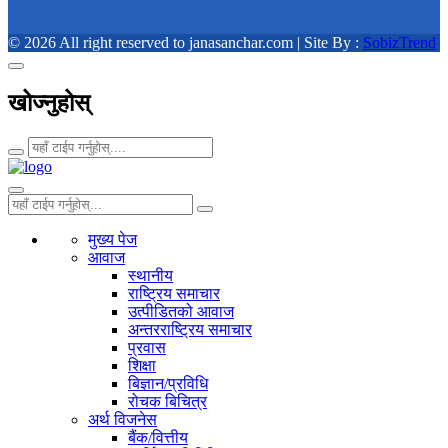
© 2026 All right reserved to janasanchar.com | Site By :
SobizTrend
खोज्नुहोस्
मुख्य पेज
आवाज
स्थानीय
राष्ट्रिय समाचार
उत्पीडितको आवाज
अन्तरराष्ट्रिय समाचार
प्रवास
शिक्षा
बिज्ञान/प्रविधि
रोचक बिचित्र
अर्थ विजनेस
बैंक/वित्तीय