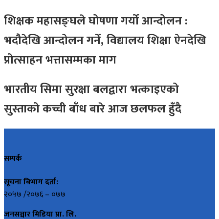
शिक्षक महासङ्घले घोषणा गर्यो आन्दोलन :
भदौदेखि आन्दोलन गर्ने, विद्यालय शिक्षा ऐनदेखि
प्रोत्साहन भत्तासम्मका माग
भारतीय सिमा सुरक्षा बलद्वारा भत्काइएको
सुस्ताको कच्ची बाँध बारे आज छलफल हुँदै
सम्पर्क
सूचना बिभाग दर्ता:
२०५७ /२०७६ – ०७७
जनसञ्चार मिडिया प्रा. लि.