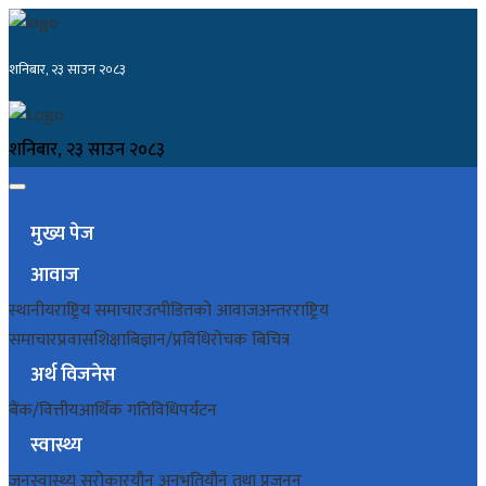
शनिबार, २३ साउन २०८३
शनिबार, २३ साउन २०८३
मुख्य पेज
आवाज
स्थानीय
राष्ट्रिय समाचार
उत्पीडितको आवाज
अन्तरराष्ट्रिय
समाचार
प्रवास
शिक्षा
बिज्ञान/प्रविधि
रोचक बिचित्र
अर्थ विजनेस
बैंक/वित्तीय
आर्थिक गतिविधि
पर्यटन
स्वास्थ्य
जनस्वास्थ्य सरोकार
यौन अनुभूति
यौन तथा प्रजनन्