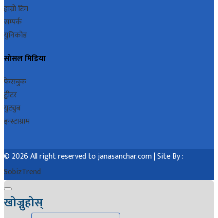
हाम्रो टिम
सम्पर्क
युनिकोड
सोसल मिडिया
फेसबुक
ट्वीटर
युट्युब
इन्स्टाग्राम
© 2026 All right reserved to janasanchar.com | Site By :
SobizTrend
खोज्नुहोस्