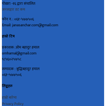
पोखरा -१६ द्वारा संचालित
जनसञ्चार डट कम
फोन न. : ०६१-५७७५०६
Email: janasanchar.com@gmail.com
हाम्रो टिम
प्रकाशक: ओम बहादुर हमाल
omhamal@gmail.com
९८५६०२५७५८
सम्पादक : बुद्धिबहादुर हमाल
०६१-५७७५०६
लिङ्कहरु
हाम्रो बारेमा
Privacy Policy