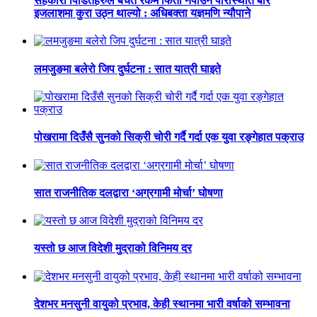
सहकारी पिडितहरुले बचत रकम फिर्ता नपाउने परिस्थिति बारे
इजलाशमा कुरा उठ्न थाल्यो : अधिबक्ता यज्ञमणि न्यौपाने
लमजुङमा बलेरो जिप दुर्घटना : सात यात्री घाइते
पोखरामा दिउँसै सुनको सिक्री चोरी गर्दै गर्दा एक युवा रङ्गेहात पक्राउ
सात राजनीतिक दलद्वारा ‘अग्रगामी मोर्चा’ घोषणा
यस्तो छ आज विदेशी मुद्राको विनिमय दर
देशभर मनसुनी वायुको प्रभाव, केही स्थानमा भारी वर्षाको सम्भावना