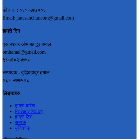
फोन न. : ०६१-५७७५०६
Email: janasanchar.com@gmail.com
हाम्रो टिम
प्रकाशक: ओम बहादुर हमाल
omhamal@gmail.com
९८५६०२५७५८
सम्पादक : बुद्धिबहादुर हमाल
०६१-५७७५०६
लिङ्कहरु
हाम्रो बारेमा
Privacy Policy
हाम्रो टिम
सम्पर्क
युनिकोड