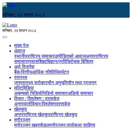
शनिबार, २३ साउन २०८३
शनिबार, २३ साउन २०८३
मुख्य पेज
आवाज
स्थानीय
राष्ट्रिय समाचार
उत्पीडितको आवाज
अन्तरराष्ट्रिय
समाचार
प्रवास
शिक्षा
बिज्ञान/प्रविधि
रोचक बिचित्र
अर्थ विजनेस
बैंक/वित्तीय
आर्थिक गतिविधि
पर्यटन
स्वास्थ्य
जनस्वास्थ्य सरोकार
यौन अनुभूति
यौन तथा प्रजनन्
मल्टिमिडिया
अचम्मको भिडियो
भिडियो समाचार
अडियो समाचार
विचार / विश्लेषण / दस्ताबेज
अन्तरवार्ता
बिचार/विश्लेषण
दस्ताबेज
खेलकुद
अन्तरराष्ट्रिय खेलकुद
राष्ट्रिय खेलकुद
मनोरञ्जन
मनोरञ्जन खबर
मोडल
मनोरञ्जन वार्ता
कला साहित्य