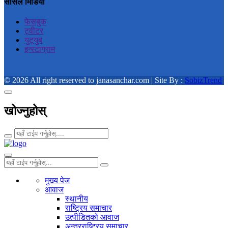
सोसल मिडिया
फेसबुक
ट्वीटर
युट्युब
इन्स्टाग्राम
© 2026 All right reserved to janasanchar.com | Site By :
SobizTrend
खोज्नुहोस्
मुख्य पेज
आवाज
स्थानीय
राष्ट्रिय समाचार
उत्पीडितको आवाज
अन्तरराष्ट्रिय समाचार