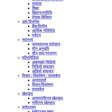
प्रवास
शिक्षा
बिज्ञान/प्रविधि
रोचक बिचित्र
अर्थ विजनेस
बैंक/वित्तीय
आर्थिक गतिविधि
पर्यटन
स्वास्थ्य
जनस्वास्थ्य सरोकार
यौन अनुभूति
यौन तथा प्रजनन्
मल्टिमिडिया
अचम्मको भिडियो
भिडियो समाचार
अडियो समाचार
विचार / विश्लेषण / दस्ताबेज
अन्तरवार्ता
बिचार/विश्लेषण
दस्ताबेज
खेलकुद
अन्तरराष्ट्रिय खेलकुद
राष्ट्रिय खेलकुद
मनोरञ्जन
मनोरञ्जन खबर