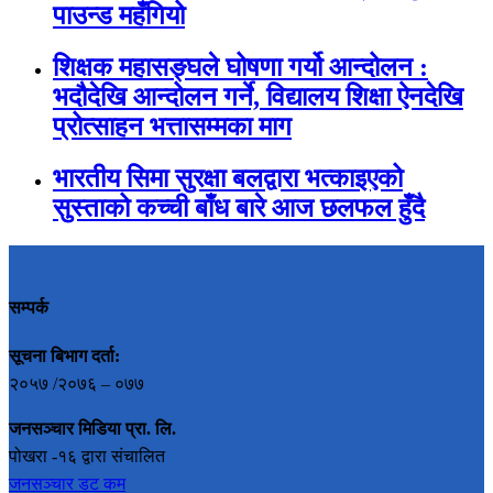
पाउन्ड महँगियो
शिक्षक महासङ्घले घोषणा गर्यो आन्दोलन :
भदौदेखि आन्दोलन गर्ने, विद्यालय शिक्षा ऐनदेखि
प्रोत्साहन भत्तासम्मका माग
भारतीय सिमा सुरक्षा बलद्वारा भत्काइएको
सुस्ताको कच्ची बाँध बारे आज छलफल हुँदै
सम्पर्क
सूचना बिभाग दर्ता:
२०५७ /२०७६ – ०७७
जनसञ्चार मिडिया प्रा. लि.
पोखरा -१६ द्वारा संचालित
जनसञ्चार डट कम