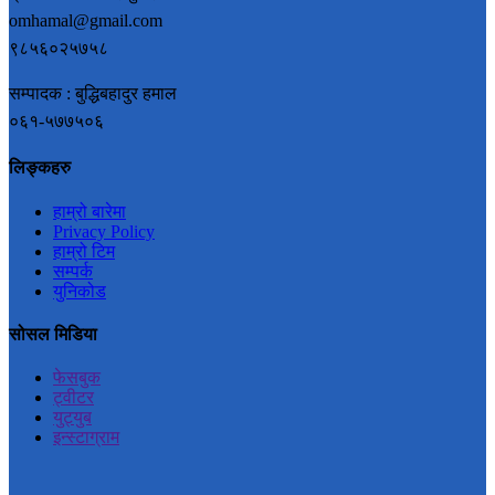
omhamal@gmail.com
९८५६०२५७५८
सम्पादक : बुद्धिबहादुर हमाल
०६१-५७७५०६
लिङ्कहरु
हाम्रो बारेमा
Privacy Policy
हाम्रो टिम
सम्पर्क
युनिकोड
सोसल मिडिया
फेसबुक
ट्वीटर
युट्युब
इन्स्टाग्राम