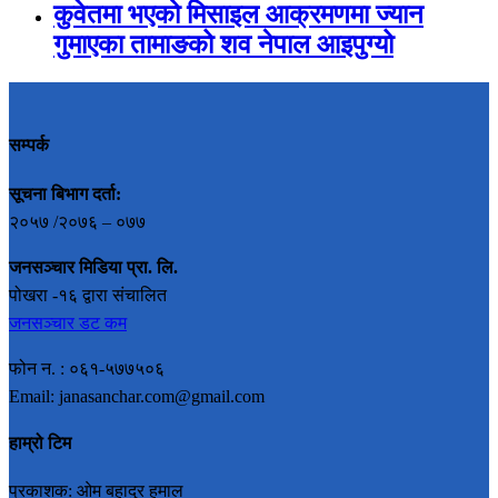
कुवेतमा भएको मिसाइल आक्रमणमा ज्यान
गुमाएका तामाङको शव नेपाल आइपुग्यो
सम्पर्क
सूचना बिभाग दर्ता:
२०५७ /२०७६ – ०७७
जनसञ्चार मिडिया प्रा. लि.
पोखरा -१६ द्वारा संचालित
जनसञ्चार डट कम
फोन न. : ०६१-५७७५०६
Email: janasanchar.com@gmail.com
हाम्रो टिम
प्रकाशक: ओम बहादुर हमाल