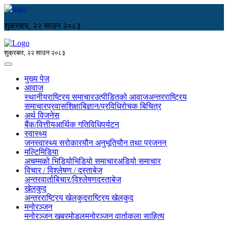
शुक्रबार, २२ साउन २०८३
शुक्रबार, २२ साउन २०८३
मुख्य पेज
आवाज
स्थानीय
राष्ट्रिय समाचार
उत्पीडितको आवाज
अन्तरराष्ट्रिय
समाचार
प्रवास
शिक्षा
बिज्ञान/प्रविधि
रोचक बिचित्र
अर्थ विजनेस
बैंक/वित्तीय
आर्थिक गतिविधि
पर्यटन
स्वास्थ्य
जनस्वास्थ्य सरोकार
यौन अनुभूति
यौन तथा प्रजनन्
मल्टिमिडिया
अचम्मको भिडियो
भिडियो समाचार
अडियो समाचार
विचार / विश्लेषण / दस्ताबेज
अन्तरवार्ता
बिचार/विश्लेषण
दस्ताबेज
खेलकुद
अन्तरराष्ट्रिय खेलकुद
राष्ट्रिय खेलकुद
मनोरञ्जन
मनोरञ्जन खबर
मोडल
मनोरञ्जन वार्ता
कला साहित्य