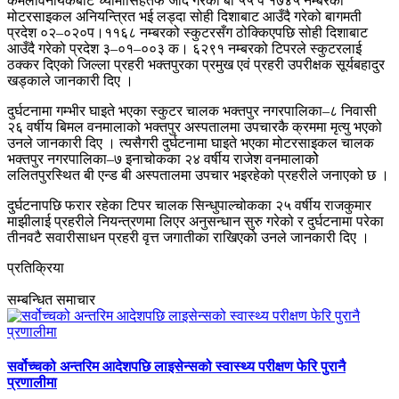
कमलविनायकबाट च्यामासिंहतर्फ जाँदै गरेको बा ५५ प १७४५ नम्बरको
मोटरसाइकल अनियन्त्रित भई लड्दा सोही दिशाबाट आउँदै गरेको बागमती
प्रदेश ०२–०२०प।११६८ नम्बरको स्कुटरसँग ठोक्किएपछि सोही दिशाबाट
आउँदै गरेको प्रदेश ३–०१–००३ क। ६२९१ नम्बरको टिपरले स्कुटरलाई
ठक्कर दिएको जिल्ला प्रहरी भक्तपुरका प्रमुख एवं प्रहरी उपरीक्षक सूर्यबहादुर
खड्काले जानकारी दिए ।
दुर्घटनामा गम्भीर घाइते भएका स्कुटर चालक भक्तपुर नगरपालिका–८ निवासी
२६ वर्षीय बिमल वनमालाको भक्तपुर अस्पतालमा उपचारकै क्रममा मृत्यु भएको
उनले जानकारी दिए । त्यसैगरी दुर्घटनामा घाइते भएका मोटरसाइकल चालक
भक्तपुर नगरपालिका–७ इनाचोकका २४ वर्षीय राजेश वनमालाकोे
ललितपुरस्थित बी एन्ड बी अस्पतालमा उपचार भइरहेको प्रहरीले जनाएको छ ।
दुर्घटनापछि फरार रहेका टिपर चालक सिन्धुपाल्चोकका २५ वर्षीय राजकुमार
माझीलाई प्रहरीले नियन्त्रणमा लिएर अनुसन्धान सुरु गरेको र दुर्घटनामा परेका
तीनवटै सवारीसाधन प्रहरी वृत्त जगातीका राखिएको उनले जानकारी दिए ।
प्रतिक्रिया
सम्बन्धित समाचार
सर्वोच्चको अन्तरिम आदेशपछि लाइसेन्सको स्वास्थ्य परीक्षण फेरि पुरानै
प्रणालीमा