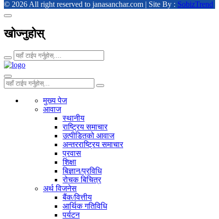
© 2026 All right reserved to janasanchar.com | Site By :
SobizTrend
खोज्नुहोस्
मुख्य पेज
आवाज
स्थानीय
राष्ट्रिय समाचार
उत्पीडितको आवाज
अन्तरराष्ट्रिय समाचार
प्रवास
शिक्षा
बिज्ञान/प्रविधि
रोचक बिचित्र
अर्थ विजनेस
बैंक/वित्तीय
आर्थिक गतिविधि
पर्यटन