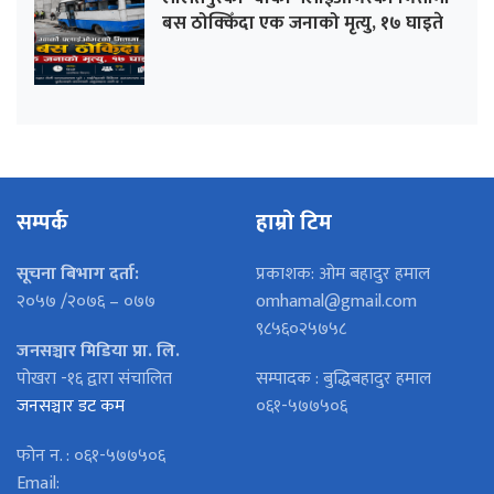
बस ठोक्किँदा एक जनाको मृत्यु, १७ घाइते
सम्पर्क
हाम्रो टिम
सूचना बिभाग दर्ता:
प्रकाशक: ओम बहादुर हमाल
२०५७ /२०७६ – ०७७
omhamal@gmail.com
९८५६०२५७५८
जनसञ्चार मिडिया प्रा. लि.
पोखरा -१६ द्वारा संचालित
सम्पादक : बुद्धिबहादुर हमाल
जनसञ्चार डट कम
०६१-५७७५०६
फोन न. : ०६१-५७७५०६
Email: