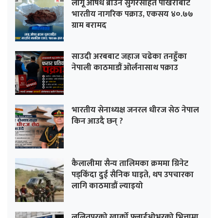
लागू औषध ब्राउन सुगरसहित पोखराबाट
भारतीय नागरिक पक्राउ, एकसय ४०.७७
ग्राम बरामद
साउदी अरबबाट जहाज चढेका तनहुँका
नेपाली काठमाडौं ओर्लनासाथ पक्राउ
भारतीय सेनाध्यक्ष जनरल धीरज सेठ नेपाल
किन आउदै छन् ?
कैलालीमा सैन्य तालिमका क्रममा ग्रिनेट
पड्किँदा दुई सैनिक घाइते, थप उपचारका
लागि काठमाडौं ल्याइयो
ललितपुरको ग्वार्को फ्लाईओभरको भित्तामा