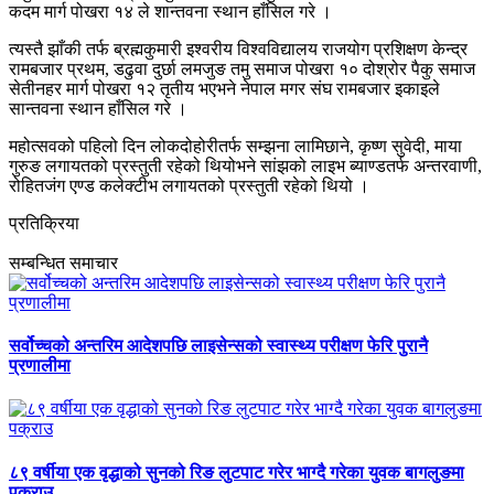
कदम मार्ग पोखरा १४ ले शान्तवना स्थान हाँसिल गरे ।
त्यस्तै झाँकी तर्फ ब्रह्मकुमारी इश्वरीय विश्वविद्यालय राजयोग प्रशिक्षण केन्द्र
रामबजार प्रथम, डढुवा दुर्छा लमजुङ तमु समाज पोखरा १० दोश्रोर पैकु समाज
सेतीनहर मार्ग पोखरा १२ तृतीय भएभने नेपाल मगर संघ रामबजार इकाइले
सान्तवना स्थान हाँसिल गरे ।
महोत्सवको पहिलो दिन लोकदोहोरीतर्फ सम्झना लामिछाने, कृष्ण सुवेदी, माया
गुरुङ लगायतको प्रस्तुती रहेको थियोभने सांझको लाइभ ब्याण्डतर्फ अन्तरवाणी,
रोहितजंग एण्ड कलेक्टीभ लगायतको प्रस्तुती रहेको थियो ।
प्रतिक्रिया
सम्बन्धित समाचार
सर्वोच्चको अन्तरिम आदेशपछि लाइसेन्सको स्वास्थ्य परीक्षण फेरि पुरानै
प्रणालीमा
८९ वर्षीया एक वृद्धाको सुनको रिङ लुटपाट गरेर भाग्दै गरेका युवक बागलुङमा
पक्राउ