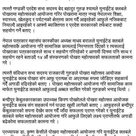
त्यस्तै गण्डकी प्रदेश सभा सदस्य बेद बहादुर गुरुङ श्यामले युनाईटेड क्लबले
पोखरामा महोत्सवको आयोजना गरिर पोखरामा मात्र नभइ नेपालभर शिक्षा,
स्वास्थ्य, खेलकुद र पर्यटनको क्षेत्रमा काम गर्दै आइरहेको आफुले नजिकबाट
नियाल्दै आइरहेको र आफ्नो ब्याक्तिगत र प्रदेश सरकारको तर्फबाट सक्दो
सहयोग गर्ने बताए ।
नेपाल पत्रकार महासंघ कास्कीका अध्यक्ष माधव बरालले युनाईटेड क्लबले
महोत्सवकै आयोजना गरि सामाजिक कामलाई निरन्तरता दिएको र त्यसलाई
पोखराका पत्रकारहरुले साथ र सहयोग गरिरहेको र आगामी दिनमा पनि साथ र
सहयोग रहने बताउदै १४ औं संस्करणको पोखरा महोत्सवको सफलताको कामना
गरे ।
त्यस्तै संविधान सभा सदस्य राजकाजी गुरुङले पोखरा महोत्सव आयोजक
युनाईटेड क्लब पोखरा संग आफु प्रत्यक्ष वा अप्रत्यक्ष रुपमा जोडिएर सहकार्य
गर्दै अगाडी वढिरहेको बताए । पोखरा महोत्सवको आयोजना गरि सामाजिक काम
मार्फत युनाईटेड क्लबले आफुलाई अब्बल साबित गरेको गुरुङको भनाइ थियो ।
बन्दीपुर केबुलकारकाका उपाध्यक्ष किरण पोखरेलले पोखरा महोत्सव आयोजक
युनाईटेड क्लब संग सहकार्य गर्न पाउदा खुसी लागेको बताए । आफुहरुले बन्दीपुर
केबुलकारको सपना देखेर काम गर्दै जाँदा सफलता प्राप्त गरेको र युनाईटेड
क्लबले समेत महोत्सवको आयोजना गरि आफुले लिएको लक्ष्य प्राप्तीतर्फ अगाडी
बढेकोमा सफलताको कामना गरे ।
प्रध्यापक डा. कृष्ण केसीले पोखरा महोत्सवको आयोजना गरि युनाईटेड क्लबले