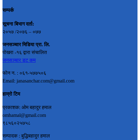
सम्पर्क
सूचना बिभाग दर्ता:
२०५७ /२०७६ – ०७७
जनसञ्चार मिडिया प्रा. लि.
पोखरा -१६ द्वारा संचालित
जनसञ्चार डट कम
फोन न. : ०६१-५७७५०६
Email: janasanchar.com@gmail.com
हाम्रो टिम
प्रकाशक: ओम बहादुर हमाल
omhamal@gmail.com
९८५६०२५७५८
सम्पादक : बुद्धिबहादुर हमाल