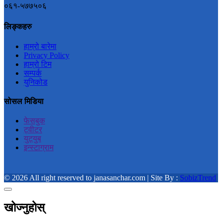
०६१-५७७५०६
लिङ्कहरु
हाम्रो बारेमा
Privacy Policy
हाम्रो टिम
सम्पर्क
युनिकोड
सोसल मिडिया
फेसबुक
ट्वीटर
युट्युब
इन्स्टाग्राम
© 2026 All right reserved to janasanchar.com | Site By :
SobizTrend
खोज्नुहोस्