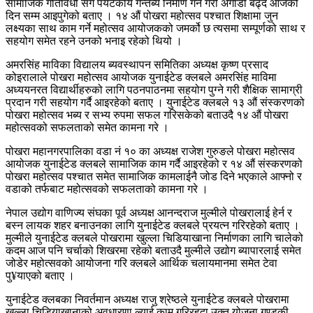
सामाजिक गतिविधी संगै पर्यटकीय गन्तब्य निर्माण गर्ने गरी अगाडी बढ्दै आजको
दिन सम्म आइपुगेको बताए । १४ औं पोखरा महोत्सव पश्चात शिक्षामा जुन
लक्ष्यका साथ काम गर्ने महोत्सव आयोजकको जमर्को छ त्यसमा सम्पूर्णको साथ र
सहयोग समेत रहने उनको भनाइ रहेको थियो ।
अमरसिंह माविका विद्यालय ब्यवस्थापन समितिका अध्यक्ष कृष्ण प्रसाद
कोइरालाले पोखरा महोत्सव आयोजक युनाईटेड क्लबले अमरसिंह माविमा
अध्ययनरत विद्यार्थीहरुको लागि पठनपाठनमा सहयोग पुग्ने गरी शैक्षिक सामाग्री
प्रदान गरी सहयोग गर्दै आइरहेको बताए । युनाईटेड क्लबले १३ औं संस्करणको
पोखरा महोत्सव भब्य र सभ्य रुपमा सफल गरिसकेको बताउदै १४ औं पोखरा
महोत्सवको सफलताको समेत कामना गरे ।
पोखरा महानगरपालिका वडा नं १० का अध्यक्ष राजेश गुरुङले पोखरा महोत्सव
आयोजक युनाईटेड क्लबले सामाजिक काम गर्दै आइरहेको र १४ औं संस्करणको
पोखरा महोत्सव पश्चात समेत सामाजिक कामलाईनै जोड दिने भएकाले आफ्नो र
वडाको तर्फबाट महोत्सवको सफलताको कामना गरे ।
नेपाल उद्योग वाणिज्य संघका पूर्व अध्यक्ष आनन्दराज मुल्मीले पोखरालाई हेर्न र
बस्न लायक शहर बनाउनका लागि युनाईटेड क्लबले प्रयत्न गरिरहेको बताए ।
मुल्मीले युनाईटेड क्लबले पोखरामा खुल्ला चिडियाखाना निर्माणका लागि चालेको
कदम आज पनि चर्चाको शिखरमा रहेको बताउदै मुल्मीले उद्योग ब्यापारलाई समेत
जोडेर महोत्सवको आयोजना गरि क्लबले आर्थिक चलायमानमा समेत टेवा
पु¥याएको बताए ।
युनाईटेड क्लबका निवर्तमान अध्यक्ष राजु श्रेष्ठले युनाईटेड क्लबले पोखरामा
खुल्ला चिडियाखानाको अवधारणा ल्याई काम गरिरहदा उक्त योजना गण्डकी