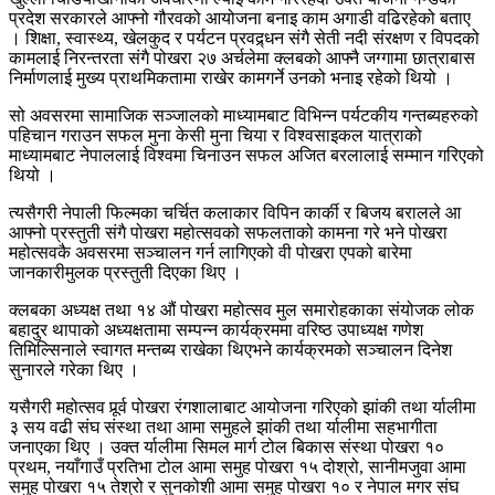
प्रदेश सरकारले आफ्नो गौरवको आयोजना बनाइ काम अगाडी वढिरहेको बताए
। शिक्षा, स्वास्थ्य, खेलकुद र पर्यटन प्रवद्र्धन संगै सेती नदी संरक्षण र विपदको
कामलाई निरन्तरता संगै पोखरा २७ अर्चलेमा क्लबको आफ्नै जग्गामा छात्राबास
निर्माणलाई मुख्य प्राथमिकतामा राखेर कामगर्ने उनको भनाइ रहेको थियो ।
सो अवसरमा सामाजिक सञ्जालको माध्यामबाट विभिन्न पर्यटकीय गन्तब्यहरुको
पहिचान गराउन सफल मुना केसी मुना चिया र विश्वसाइकल यात्राको
माध्यामबाट नेपाललाई विश्वमा चिनाउन सफल अजित बरलालाई सम्मान गरिएको
थियो ।
त्यसैगरी नेपाली फिल्मका चर्चित कलाकार विपिन कार्की र बिजय बरालले आ
आफ्नो प्रस्तुती संगै पोखरा महोत्सवको सफलताको कामना गरे भने पोखरा
महोत्सवकै अवसरमा सञ्चालन गर्न लागिएको वी पोखरा एपको बारेमा
जानकारीमुलक प्रस्तुती दिएका थिए ।
क्लबका अध्यक्ष तथा १४ औं पोखरा महोत्सव मुल समारोहकाका संयोजक लोक
बहादुर थापाको अध्यक्षतामा सम्पन्न कार्यक्रममा वरिष्ठ उपाध्यक्ष गणेश
तिमिल्सिनाले स्वागत मन्तब्य राखेका थिएभने कार्यक्रमको सञ्चालन दिनेश
सुनारले गरेका थिए ।
यसैगरी महोत्सव पूर्र्व पोखरा रंगशालाबाट आयोजना गरिएको झांकी तथा र्यालीमा
३ सय वढी संघ संस्था तथा आमा समुहले झांकी तथा र्यालीमा सहभागीता
जनाएका थिए । उक्त र्यालीमा सिमल मार्ग टोल बिकास संस्था पोखरा १०
प्रथम, नयाँगाउँ प्रतिभा टोल आमा समुह पोखरा १५ दोश्रो, सानीमजुवा आमा
समुह पोखरा १५ तेश्रो र सुनकोशी आमा समुह पोखरा १० र नेपाल मगर संघ