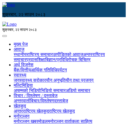
शुक्रबार, २२ साउन २०८३
शुक्रबार, २२ साउन २०८३
मुख्य पेज
आवाज
स्थानीय
राष्ट्रिय समाचार
उत्पीडितको आवाज
अन्तरराष्ट्रिय
समाचार
प्रवास
शिक्षा
बिज्ञान/प्रविधि
रोचक बिचित्र
अर्थ विजनेस
बैंक/वित्तीय
आर्थिक गतिविधि
पर्यटन
स्वास्थ्य
जनस्वास्थ्य सरोकार
यौन अनुभूति
यौन तथा प्रजनन्
मल्टिमिडिया
अचम्मको भिडियो
भिडियो समाचार
अडियो समाचार
विचार / विश्लेषण / दस्ताबेज
अन्तरवार्ता
बिचार/विश्लेषण
दस्ताबेज
खेलकुद
अन्तरराष्ट्रिय खेलकुद
राष्ट्रिय खेलकुद
मनोरञ्जन
मनोरञ्जन खबर
मोडल
मनोरञ्जन वार्ता
कला साहित्य