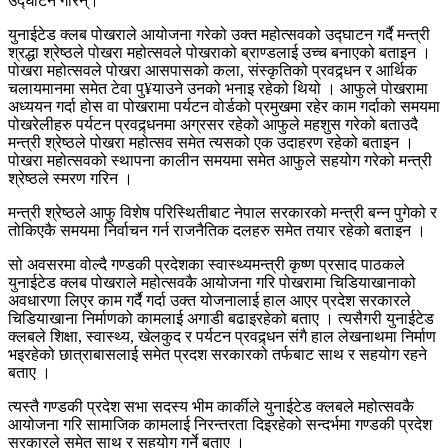
उद्घाटन गरिन्।
युनाईटेड क्लब पोखराले आयोजना गरेको उक्त महोत्सवको उद्घाटन गर्दै मन्त्री
श्रद्धा श्रेष्ठले पोखरा महोत्सवले पोखराको ब्राण्डलाई उच्च बनाएको बताइन ।
पोखरा महोत्सवले पोखरा आसपासको कला, संस्कृतिको प्रवद्र्धन र आर्थिक
चलायमानमा समेत टेवा पु¥याउने उनको भनाइ रहेको थियो । आफुले पोखरामा
अध्ययन गर्दा होस वा पोखरामा पर्यटन वोर्डको प्रमुखमा रहेर काम गर्दाको समयमा
पोखरेलीहरु पर्यटन प्रवद्र्धनमा अग्रसर रहेको आफुले महशुस गरेको बताउदै
मन्त्री श्रेष्ठले पोखरा महोत्सव समेत त्यसको एक उदाहरण रहेको बताइन ।
पोखरा महोत्सवको स्थापना कालीन समयमा समेत आफुले सहयोग गरेको मन्त्री
श्रेष्ठले स्मरण गरिन ।
मन्त्री श्रेष्ठले आफु विशेष परिस्थितीबाट नेपाल सरकारको मन्त्री बन्न पुगेको र
तोकिएकै समयमा निर्वाचन गर्न राजनैतिक दलहरु समेत तयार रहेको बताइन ।
सो अवसरमा वोल्दै गण्डकी प्रदेशका स्वास्थ्यमन्त्री कृष्ण प्रसाद पाठकले
युनाईटेड क्लब पोखराले महोत्सवकै आयोजना गरि पोखरामा चिडियाखानाको
अवधारणा लिएर काम गर्दै गर्दा उक्त योजनालाई हाल आएर प्रदेश सरकारले
चिडियाखाना निर्माणको कामलाई अगाडी बढाइरहेको बताए । त्यसैगरी युनाईटेड
क्लबले शिक्षा, स्वास्थ्य, खेलकुद र पर्यटन प्रवद्र्धन संगै हाल लेखनाथमा निर्माण
भइरहेको छात्राबासलाई समेत प्रदश सरकारको तर्फबाट साथ र सहयोग रहने
बताए ।
त्यस्तै गण्डकी प्रदेश सभा सदस्य भीम कार्कीले युनाईटेड क्लबले महोत्सवकै
आयोजना गरि सामाजिक कामलाई निरन्तरता दिइरहेको सन्दर्भमा गण्डकी प्रदेश
सरकारले समेत साथ र सहयोग गर्ने बताए ।