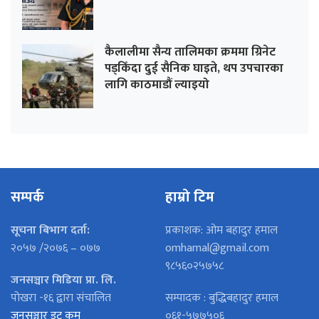
कैलालीमा सैन्य तालिमका क्रममा ग्रिनेट
पड्किँदा दुई सैनिक घाइते, थप उपचारका
लागि काठमाडौं ल्याइयो
सम्पर्क
हाम्रो टिम
सूचना बिभाग दर्ता:
प्रकाशक: ओम बहादुर हमाल
२०५७ /२०७६ – ०७७
omhamal@gmail.com
९८५६०२५७५८
जनसञ्चार मिडिया प्रा. लि.
पोखरा -१६ द्वारा संचालित
सम्पादक : बुद्धिबहादुर हमाल
जनसञ्चार डट कम
०६१-५७७५०६