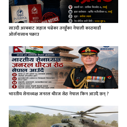
साउदी अरबबाट जहाज चढेका तनहुँका नेपाली काठमाडौं
ओर्लनासाथ पक्राउ
भारतीय सेनाध्यक्ष जनरल धीरज सेठ नेपाल किन आउदै छन् ?