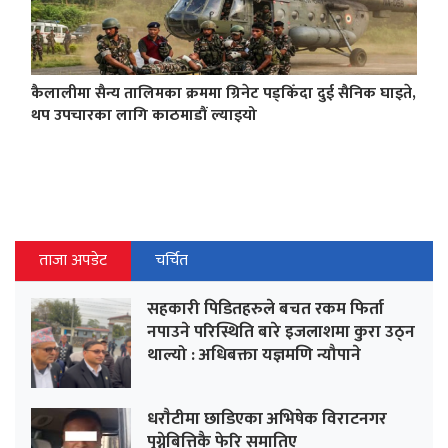
कैलालीमा सैन्य तालिमका क्रममा ग्रिनेट पड्किँदा दुई सैनिक घाइते,
थप उपचारका लागि काठमाडौं ल्याइयो
ताजा अपडेट
चर्चित
सहकारी पिडितहरुले बचत रकम फिर्ता
नपाउने परिस्थिति बारे इजलाशमा कुरा उठ्न
थाल्यो : अधिबक्ता यज्ञमणि न्यौपाने
धराैटीमा छाडिएका अभिषेक विराटनगर
पुग्नेबित्तिकै फेरि समातिए