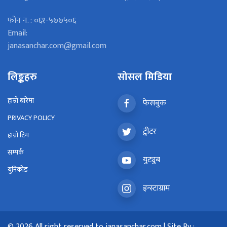
फोन न. : ०६१-५७७५०६
Email:
janasanchar.com@gmail.com
लिङ्कहरु
सोसल मिडिया
हाम्रो बारेमा
फेसबुक
PRIVACY POLICY
ट्वीटर
हाम्रो टिम
सम्पर्क
युट्युब
युनिकोड
इन्स्टाग्राम
© 2026 All right reserved to janasanchar.com | Site By :