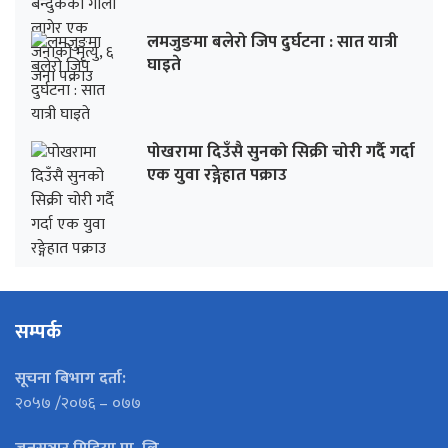
लमजुङमा बलेरो जिप दुर्घटना : सात यात्री
घाइते
पोखरामा दिउँसै सुनको सिक्री चोरी गर्दै गर्दा
एक युवा रङ्गेहात पक्राउ
सम्पर्क
सूचना बिभाग दर्ता:
२०५७ /२०७६ – ०७७