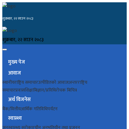
शुक्रबार, २२ साउन २०८३
शुक्रबार, २२ साउन २०८३
मुख्य पेज
आवाज
स्थानीय
राष्ट्रिय समाचार
उत्पीडितको आवाज
अन्तरराष्ट्रिय
समाचार
प्रवास
शिक्षा
बिज्ञान/प्रविधि
रोचक बिचित्र
अर्थ विजनेस
बैंक/वित्तीय
आर्थिक गतिविधि
पर्यटन
स्वास्थ्य
जनस्वास्थ्य सरोकार
यौन अनुभूति
यौन तथा प्रजनन्