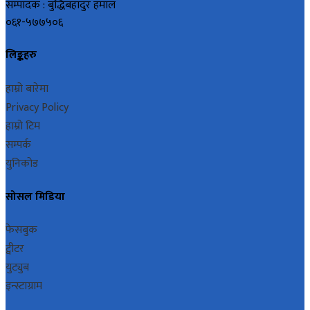
सम्पादक : बुद्धिबहादुर हमाल
०६१-५७७५०६
लिङ्कहरु
हाम्रो बारेमा
Privacy Policy
हाम्रो टिम
सम्पर्क
युनिकोड
सोसल मिडिया
फेसबुक
ट्वीटर
युट्युब
इन्स्टाग्राम