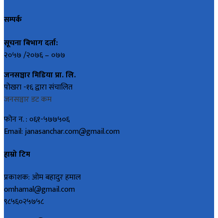
सम्पर्क
सूचना बिभाग दर्ता:
२०५७ /२०७६ – ०७७
जनसञ्चार मिडिया प्रा. लि.
पोखरा -१६ द्वारा संचालित
जनसञ्चार डट कम
फोन न. : ०६१-५७७५०६
Email: janasanchar.com@gmail.com
हाम्रो टिम
प्रकाशक: ओम बहादुर हमाल
omhamal@gmail.com
९८५६०२५७५८