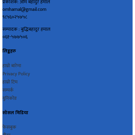
प्रकाशक: ओम बहादुर हमाल
omhamal@gmail.com
९८५६०२५७५८
सम्पादक : बुद्धिबहादुर हमाल
०६१-५७७५०६
लिङ्कहरु
हाम्रो बारेमा
Privacy Policy
हाम्रो टिम
सम्पर्क
युनिकोड
सोसल मिडिया
फेसबुक