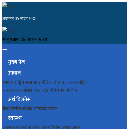
आइतबार, २४ साउन २०८३
आइतबार, २४ साउन २०८३
मुख्य पेज
आवाज
स्थानीय
राष्ट्रिय समाचार
उत्पीडितको आवाज
अन्तरराष्ट्रिय
समाचार
प्रवास
शिक्षा
बिज्ञान/प्रविधि
रोचक बिचित्र
अर्थ विजनेस
बैंक/वित्तीय
आर्थिक गतिविधि
पर्यटन
स्वास्थ्य
जनस्वास्थ्य सरोकार
यौन अनुभूति
यौन तथा प्रजनन्