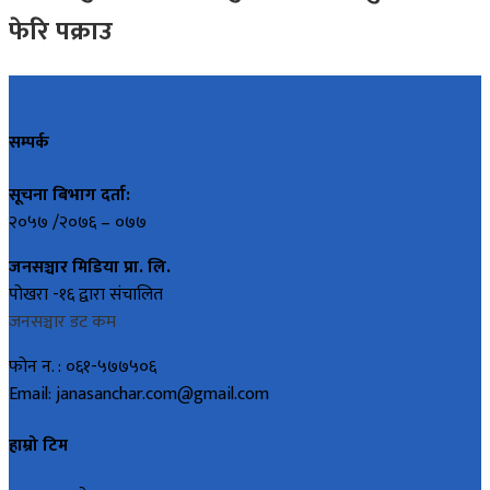
फेरि पक्राउ
सम्पर्क
सूचना बिभाग दर्ता:
२०५७ /२०७६ – ०७७
जनसञ्चार मिडिया प्रा. लि.
पोखरा -१६ द्वारा संचालित
जनसञ्चार डट कम
फोन न. : ०६१-५७७५०६
Email: janasanchar.com@gmail.com
हाम्रो टिम