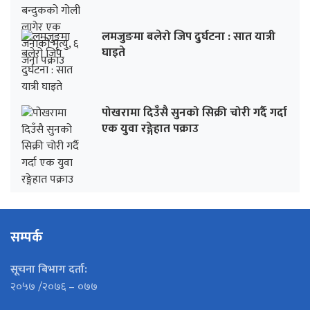
लमजुङमा बलेरो जिप दुर्घटना : सात यात्री
घाइते
पोखरामा दिउँसै सुनको सिक्री चोरी गर्दै गर्दा
एक युवा रङ्गेहात पक्राउ
सम्पर्क
सूचना बिभाग दर्ता:
२०५७ /२०७६ – ०७७