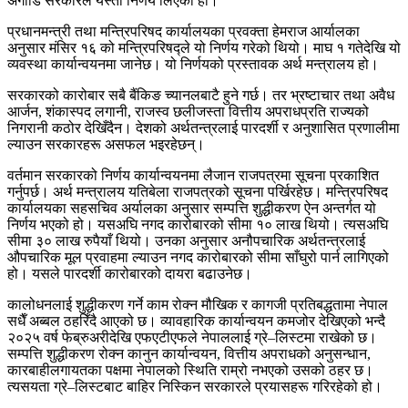
अगाडि सरकारले यस्तो निर्णय लिएको हो।
प्रधानमन्त्री तथा मन्त्रिपरिषद कार्यालयका प्रवक्ता हेमराज आर्यालका
अनुसार मंसिर १६ को मन्त्रिपरिषद्ले यो निर्णय गरेको थियो। माघ १ गतेदेखि यो
व्यवस्था कार्यान्वयनमा जानेछ। यो निर्णयको प्रस्तावक अर्थ मन्त्रालय हो।
सरकारको कारोबार सबै बैंकिङ च्यानलबाटै हुने गर्छ। तर भ्रष्टाचार तथा अवैध
आर्जन, शंकास्पद लगानी, राजस्व छलीजस्ता वित्तीय अपराधप्रति राज्यको
निगरानी कठोर देखिँदैन। देशको अर्थतन्त्रलाई पारदर्शी र अनुशासित प्रणालीमा
ल्याउन सरकारहरू असफल भइरहेछन्।
वर्तमान सरकारको निर्णय कार्यान्वयनमा लैजान राजपत्रमा सूचना प्रकाशित
गर्नुपर्छ। अर्थ मन्त्रालय यतिबेला राजपत्रको सूचना पर्खिरहेछ। मन्त्रिपरिषद
कार्यालयका सहसचिव अर्यालका अनुसार सम्पत्ति शुद्धीकरण ऐन अन्तर्गत यो
निर्णय भएको हो। यसअघि नगद कारोबारको सीमा १० लाख थियो। त्यसअघि
सीमा ३० लाख रुपैयाँ थियो। उनका अनुसार अनौपचारिक अर्थतन्त्रलाई
औपचारिक मूल प्रवाहमा ल्याउन नगद कारोबारको सीमा साँघुरो पार्न लागिएको
हो। यसले पारदर्शी कारोबारको दायरा बढाउनेछ।
कालोधनलाई शुद्धीकरण गर्ने काम रोक्न मौखिक र कागजी प्रतिबद्धतामा नेपाल
सधैँ अब्बल ठहरिँदै आएको छ। व्यावहारिक कार्यान्वयन कमजोर देखिएको भन्दै
२०२५ वर्ष फेब्रुअरीदेखि एफएटीएफले नेपाललाई ग्रे–लिस्टमा राखेको छ।
सम्पत्ति शुद्धीकरण रोक्न कानुन कार्यान्वयन, वित्तीय अपराधको अनुसन्धान,
कारबाहीलगायतका पक्षमा नेपालको स्थिति राम्रो नभएको उसको ठहर छ।
त्यसयता ग्रे–लिस्टबाट बाहिर निस्किन सरकारले प्रयासहरू गरिरहेको हो।