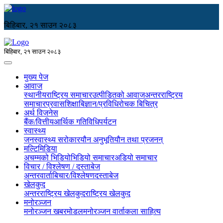
बिहिबार, २१ साउन २०८३
बिहिबार, २१ साउन २०८३
मुख्य पेज
आवाज
स्थानीय
राष्ट्रिय समाचार
उत्पीडितको आवाज
अन्तरराष्ट्रिय
समाचार
प्रवास
शिक्षा
बिज्ञान/प्रविधि
रोचक बिचित्र
अर्थ विजनेस
बैंक/वित्तीय
आर्थिक गतिविधि
पर्यटन
स्वास्थ्य
जनस्वास्थ्य सरोकार
यौन अनुभूति
यौन तथा प्रजनन्
मल्टिमिडिया
अचम्मको भिडियो
भिडियो समाचार
अडियो समाचार
विचार / विश्लेषण / दस्ताबेज
अन्तरवार्ता
बिचार/विश्लेषण
दस्ताबेज
खेलकुद
अन्तरराष्ट्रिय खेलकुद
राष्ट्रिय खेलकुद
मनोरञ्जन
मनोरञ्जन खबर
मोडल
मनोरञ्जन वार्ता
कला साहित्य