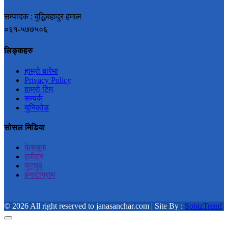
सम्पादक : बुद्धिबहादुर हमाल
०६१-५७७५०६
लिङ्कहरु
हाम्रो बारेमा
Privacy Policy
हाम्रो टिम
सम्पर्क
युनिकोड
सोसल मिडिया
फेसबुक
ट्वीटर
युट्युब
इन्स्टाग्राम
© 2026 All right reserved to janasanchar.com | Site By :
SobizTrend