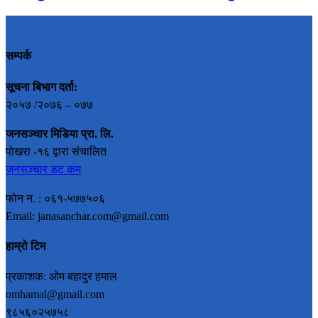
सम्पर्क
सूचना बिभाग दर्ता:
२०५७ /२०७६ – ०७७
जनसञ्चार मिडिया प्रा. लि.
पोखरा -१६ द्वारा संचालित
जनसञ्चार डट कम
फोन न. : ०६१-५७७५०६
Email: janasanchar.com@gmail.com
हाम्रो टिम
प्रकाशक: ओम बहादुर हमाल
omhamal@gmail.com
९८५६०२५७५८