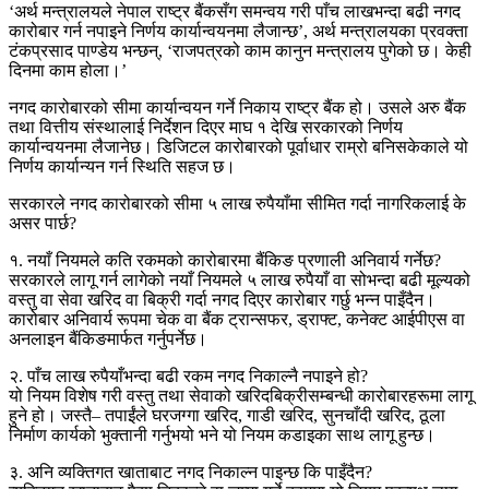
‘अर्थ मन्त्रालयले नेपाल राष्ट्र बैंकसँग समन्वय गरी पाँच लाखभन्दा बढी नगद
कारोबार गर्न नपाइने निर्णय कार्यान्वयनमा लैजान्छ’, अर्थ मन्त्रालयका प्रवक्ता
टंकप्रसाद पाण्डेय भन्छन्, ‘राजपत्रको काम कानुन मन्त्रालय पुगेको छ। केही
दिनमा काम होला।’
नगद कारोबारको सीमा कार्यान्वयन गर्ने निकाय राष्ट्र बैंक हो। उसले अरु बैंक
तथा वित्तीय संस्थालाई निर्देशन दिएर माघ १ देखि सरकारको निर्णय
कार्यान्वयनमा लैजानेछ। डिजिटल कारोबारको पूर्वाधार राम्रो बनिसकेकाले यो
निर्णय कार्यान्यन गर्न स्थिति सहज छ।
सरकारले नगद कारोबारको सीमा ५ लाख रुपैयाँमा सीमित गर्दा नागरिकलाई के
असर पार्छ?
१. नयाँ नियमले कति रकमको कारोबारमा बैंकिङ प्रणाली अनिवार्य गर्नेछ?
सरकारले लागू गर्न लागेको नयाँ नियमले ५ लाख रुपैयाँ वा सोभन्दा बढी मूल्यको
वस्तु वा सेवा खरिद वा बिक्री गर्दा नगद दिएर कारोबार गर्छु भन्न पाइँदैन।
कारोबार अनिवार्य रूपमा चेक वा बैंक ट्रान्सफर, ड्राफ्ट, कनेक्ट आईपीएस वा
अनलाइन बैंकिङमार्फत गर्नुपर्नेछ।
२. पाँच लाख रुपैयाँभन्दा बढी रकम नगद निकाल्नै नपाइने हो?
यो नियम विशेष गरी वस्तु तथा सेवाको खरिदबिक्रीसम्बन्धी कारोबारहरूमा लागू
हुने हो। जस्तै– तपाईंले घरजग्गा खरिद, गाडी खरिद, सुनचाँदी खरिद, ठूला
निर्माण कार्यको भुक्तानी गर्नुभयो भने यो नियम कडाइका साथ लागू हुन्छ।
३. अनि व्यक्तिगत खाताबाट नगद निकाल्न पाइन्छ कि पाइँदैन?