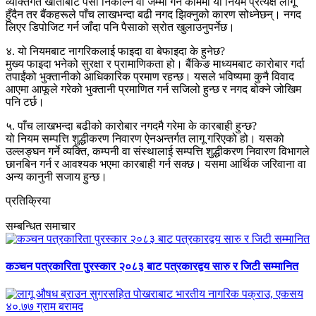
व्यक्तिगत खाताबाट पैसा निकाल्ने वा जम्मा गर्ने काममा यो नियम प्रत्यक्ष लागू
हुँदैन तर बैंकहरूले पाँच लाखभन्दा बढी नगद झिक्नुको कारण सोध्नेछन्। नगद
लिएर डिपोजिट गर्न जाँदा पनि पैसाको स्रोत खुलाउनुपर्नेछ।
४. यो नियमबाट नागरिकलाई फाइदा वा बेफाइदा के हुनेछ?
मुख्य फाइदा भनेको सुरक्षा र प्रामाणिकता हो। बैंकिङ माध्यमबाट कारोबार गर्दा
तपाईंको भुक्तानीको आधिकारिक प्रमाण रहन्छ। यसले भविष्यमा कुनै विवाद
आएमा आफूले गरेको भुक्तानी प्रमाणित गर्न सजिलो हुन्छ र नगद बोक्ने जोखिम
पनि टर्छ।
५. पाँच लाखभन्दा बढीको कारोबार नगदमै गरेमा के कारबाही हुन्छ?
यो नियम सम्पत्ति शुद्धीकरण निवारण ऐनअन्तर्गत लागू गरिएको हो। यसको
उल्लङ्घन गर्ने व्यक्ति, कम्पनी वा संस्थालाई सम्पत्ति शुद्धीकरण निवारण विभागले
छानबिन गर्न र आवश्यक भएमा कारबाही गर्न सक्छ। यसमा आर्थिक जरिवाना वा
अन्य कानुनी सजाय हुन्छ।
प्रतिक्रिया
सम्बन्धित समाचार
कञ्चन पत्रकारिता पुरस्कार २०८३ बाट पत्रकारद्वय सारु र जिटी सम्मानित