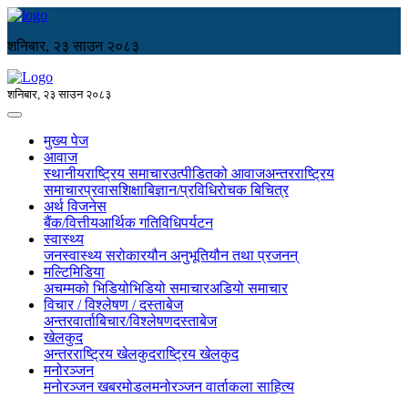
शनिबार, २३ साउन २०८३
शनिबार, २३ साउन २०८३
मुख्य पेज
आवाज
स्थानीय
राष्ट्रिय समाचार
उत्पीडितको आवाज
अन्तरराष्ट्रिय
समाचार
प्रवास
शिक्षा
बिज्ञान/प्रविधि
रोचक बिचित्र
अर्थ विजनेस
बैंक/वित्तीय
आर्थिक गतिविधि
पर्यटन
स्वास्थ्य
जनस्वास्थ्य सरोकार
यौन अनुभूति
यौन तथा प्रजनन्
मल्टिमिडिया
अचम्मको भिडियो
भिडियो समाचार
अडियो समाचार
विचार / विश्लेषण / दस्ताबेज
अन्तरवार्ता
बिचार/विश्लेषण
दस्ताबेज
खेलकुद
अन्तरराष्ट्रिय खेलकुद
राष्ट्रिय खेलकुद
मनोरञ्जन
मनोरञ्जन खबर
मोडल
मनोरञ्जन वार्ता
कला साहित्य