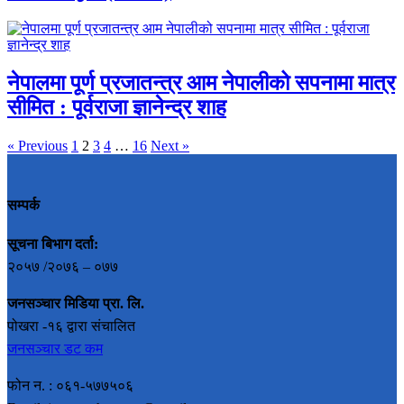
नेपालमा पूर्ण प्रजातन्त्र आम नेपालीको सपनामा मात्र
सीमित : पूर्वराजा ज्ञानेन्द्र शाह
« Previous
1
2
3
4
…
16
Next »
सम्पर्क
सूचना बिभाग दर्ता:
२०५७ /२०७६ – ०७७
जनसञ्चार मिडिया प्रा. लि.
पोखरा -१६ द्वारा संचालित
जनसञ्चार डट कम
फोन न. : ०६१-५७७५०६