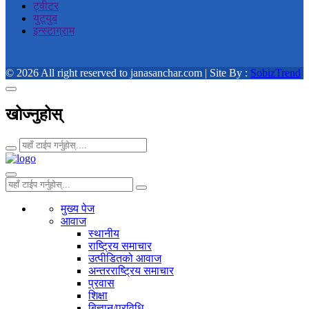
ट्वीटर
युट्युब
इन्स्टाग्राम
© 2026 All right reserved to janasanchar.com | Site By :
SobizTrend
खोज्नुहोस्
मुख्य पेज
आवाज
स्थानीय
राष्ट्रिय समाचार
उत्पीडितको आवाज
अन्तरराष्ट्रिय समाचार
प्रवास
शिक्षा
बिज्ञान/प्रविधि